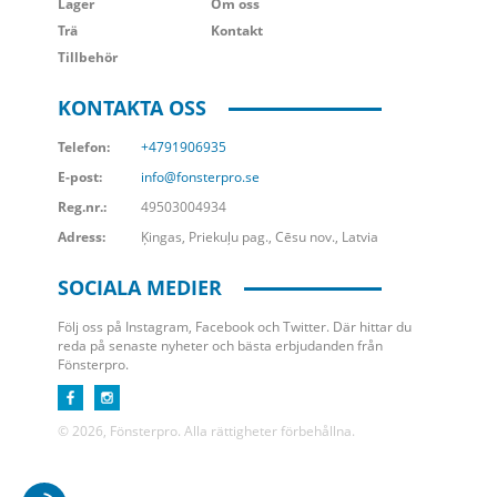
Lager
Om oss
Trä
Kontakt
Tillbehör
KONTAKTA OSS
Telefon:
+4791906935
E-post:
info@fonsterpro.se
Reg.nr.:
49503004934
Adress:
Ķingas, Priekuļu pag., Cēsu nov., Latvia
SOCIALA MEDIER
Följ oss på Instagram, Facebook och Twitter. Där hittar du
reda på senaste nyheter och bästa erbjudanden från
Fönsterpro.
© 2026, Fönsterpro. Alla rättigheter förbehållna.