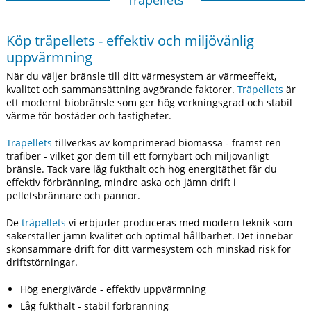
Träpellets
Köp träpellets - effektiv och miljövänlig
uppvärmning
När du väljer bränsle till ditt värmesystem är värmeeffekt,
kvalitet och sammansättning avgörande faktorer.
Träpellets
är
ett modernt biobränsle som ger hög verkningsgrad och stabil
värme för bostäder och fastigheter.
Träpellets
tillverkas av komprimerad biomassa - främst ren
träfiber - vilket gör dem till ett förnybart och miljövänligt
bränsle. Tack vare låg fukthalt och hög energitäthet får du
effektiv förbränning, mindre aska och jämn drift i
pelletsbrännare och pannor.
De
träpellets
vi erbjuder produceras med modern teknik som
säkerställer jämn kvalitet och optimal hållbarhet. Det innebär
skonsammare drift för ditt värmesystem och minskad risk för
driftstörningar.
Hög energivärde - effektiv uppvärmning
Låg fukthalt - stabil förbränning