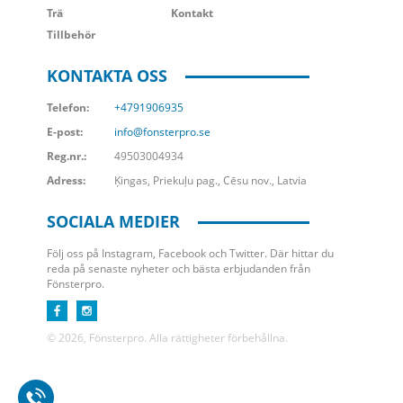
Trä
Kontakt
Tillbehör
KONTAKTA OSS
Telefon:
+4791906935
E-post:
info@fonsterpro.se
Reg.nr.:
49503004934
Adress:
Ķingas, Priekuļu pag., Cēsu nov., Latvia
SOCIALA MEDIER
Följ oss på Instagram, Facebook och Twitter. Där hittar du
reda på senaste nyheter och bästa erbjudanden från
Fönsterpro.
© 2026, Fönsterpro. Alla rättigheter förbehållna.