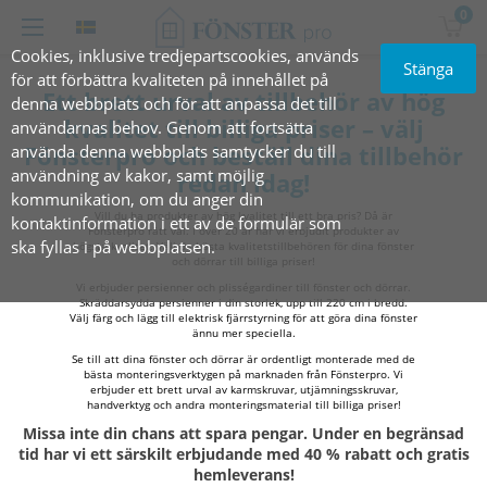
0
Cookies, inklusive tredjepartscookies, används
Stänga
för att förbättra kvaliteten på innehållet på
Ett brett urval av tillbehör av hög
denna webbplats och för att anpassa det till
kvalitet till billiga priser – välj
användarnas behov. Genom att fortsätta
använda denna webbplats samtycker du till
Fönsterpro och beställ dina tillbehör
användning av kakor, samt möjlig
redan idag!
kommunikation, om du anger din
Vill du ha produkter av hög kvalitet till ett bra pris? Då är
kontaktinformation i ett av de formulär som
Fönsterpro rätt val. I över 20 år har vi erbjudit produkter av
ska fyllas i på webbplatsen.
högsta kvalitet. Välj de bästa kvalitetstillbehören för dina fönster
och dörrar till billiga priser!
Vi erbjuder persienner och plisségardiner till fönster och dörrar.
Skräddarsydda persienner i din storlek, upp till 220 cm i bredd.
Välj färg och lägg till elektrisk fjärrstyrning för att göra dina fönster
ännu mer speciella.
Se till att dina fönster och dörrar är ordentligt monterade med de
bästa monteringsverktygen på marknaden från Fönsterpro. Vi
erbjuder ett brett urval av karmskruvar, utjämningsskruvar,
handverktyg och andra monteringsmaterial till billiga priser!
Missa inte din chans att spara pengar. Under en begränsad
tid har vi ett särskilt erbjudande med 40 % rabatt och gratis
hemleverans!