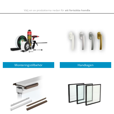
Välj en av produkterna nedan för
att fortsätta handla
Monteringstillbehör
Handtagen