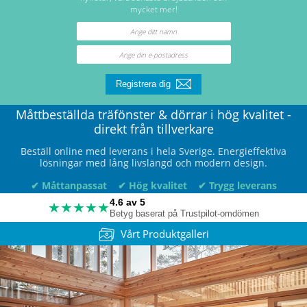
mycket mer!
Registrera dig
Måttbeställda träfönster & dörrar i hög kvalitet -
direkt från tillverkare
Beställ online med leverans i hela Sverige. Energieffektiva
lösningar med lång livslängd och modern design.
✔ Måttanpassat
✔ Hög kvalitet
✔ Trygg leverans
4.6 av 5
★★★★★
Betyg baserat på Trustpilot-omdömen
Vårt Produktgalleri