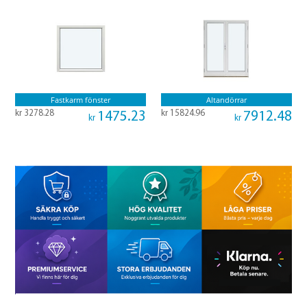
Fastkarm fönster
Altandörrar
kr 3278.28
kr 15824.96
1475.23
7912.48
kr
kr