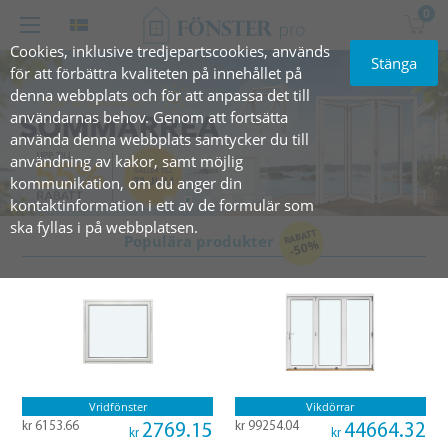
0
Cookies, inklusive tredjepartscookies, används
Stänga
för att förbättra kvaliteten på innehållet på
denna webbplats och för att anpassa det till
användarnas behov. Genom att fortsätta
använda denna webbplats samtycker du till
användning av kakor, samt möjlig
kommunikation, om du anger din
kontaktinformation i ett av de formulär som
ska fyllas i på webbplatsen.
RABATT
Populära produkter
-50%
Vridfönster
Vikdörrar
kr 6153.66
kr 99254.04
2769.15
44664.32
kr
kr