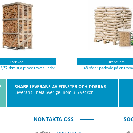
Torr ved
Träpellets
 2,77 kbm stjälpt ved travat i lådor
48 påsar packade på en träpal
S
SNABB LEVERANS AV FÖNSTER OCH DÖRRAR
Leverans i hela Sverige inom 3-5 veckor
KONTAKTA OSS
SOC
Telefon:
+4791906935
Följ