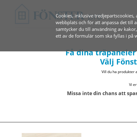
Cookies, inklusive tredjepartscookies, 
webbplats och för att anpassa det til
samtycker du till användning av kakor
ett av de formulär som ska fyllas i på
Få dina träpaneler 
Välj Föns
Vill du ha produkter a
Vi er
Missa inte din chans att spa