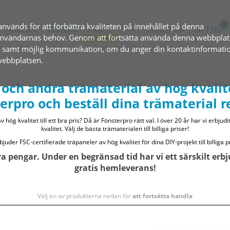
används för att förbättra kvaliteten på innehållet på denna
FÖNSTER
DÖRRAR
LAGER
TRÄ
TILLBEHÖR
NYTTIG
l användarnas behov. Genom att fortsätta använda denna webbplat
, samt möjlig kommunikation, om du anger din kontaktinformatio
 webbplatsen.
och andra trämaterial av hög kvalitet 
terpro och beställ dina trämaterial r
v hög kvalitet till ett bra pris? Då är Fönsterpro rätt val. I över 20 år har vi erbju
kvalitet. Välj de bästa trämaterialen till billiga priser!
bjuder FSC-certifierade träpaneler av hög kvalitet för dina DIY-projekt till billiga p
ra pengar. Under en begränsad tid har vi ett särskilt er
gratis hemleverans!
Välj en av produkterna nedan för
att fortsätta handla