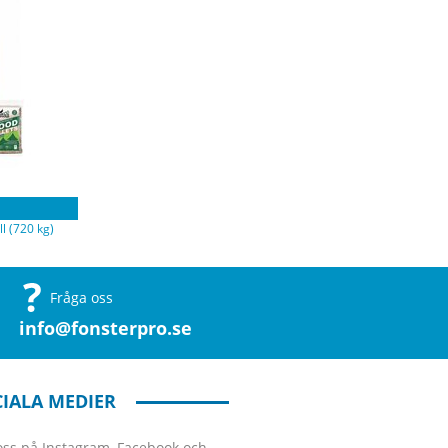
l (720 kg)
Fråga oss
info@fonsterpro.se
IALA MEDIER
 oss på Instagram, Facebook och