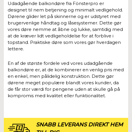
Udadgående balkondøre fra Fönsterpro er
designet til nem betjening og minimalt vedligehold.
Dørene glider let på skinnerne og er udstyret med
brugervenlige håndtag og låsesystemer. Dette gør
vores døre nemme at åbne og lukke, samtidig med
at de kræver lidt vedligeholdelse for at forblive i
topstand. Praktiske døre som vores gør hverdagen
lettere.
En af de største fordele ved vores udadgående
balkondøre er, at de kombinerer en venlig pris med
en enkel, men pålidelig konstruktion. Dette gør
dørene meget populære blandt vores kunder, da
de får stor værdi for pengene uden at skulle gå på
kompromis med kvalitet eller funktionalitet.
SNABB LEVERANS DIREKT HEM