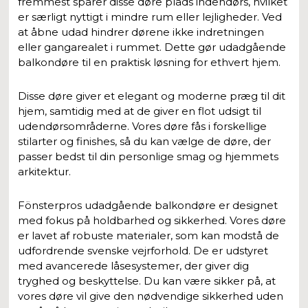
fremmest sparer disse døre plads indendørs, hvilket
er særligt nyttigt i mindre rum eller lejligheder. Ved
at åbne udad hindrer dørene ikke indretningen
eller gangarealet i rummet. Dette gør udadgående
balkondøre til en praktisk løsning for ethvert hjem.
Disse døre giver et elegant og moderne præg til dit
hjem, samtidig med at de giver en flot udsigt til
udendørsområderne. Vores døre fås i forskellige
stilarter og finishes, så du kan vælge de døre, der
passer bedst til din personlige smag og hjemmets
arkitektur.
Fönsterpros udadgående balkondøre er designet
med fokus på holdbarhed og sikkerhed. Vores døre
er lavet af robuste materialer, som kan modstå de
udfordrende svenske vejrforhold. De er udstyret
med avancerede låsesystemer, der giver dig
tryghed og beskyttelse. Du kan være sikker på, at
vores døre vil give den nødvendige sikkerhed uden