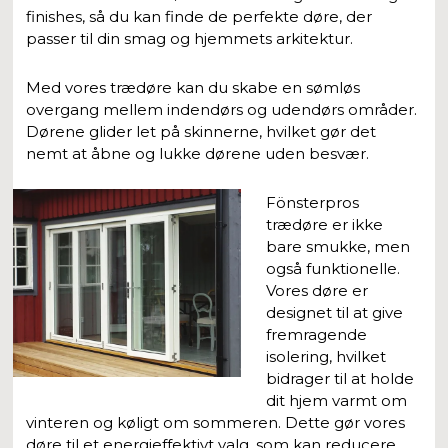
finishes, så du kan finde de perfekte døre, der
passer til din smag og hjemmets arkitektur.
Med vores trædøre kan du skabe en sømløs
overgang mellem indendørs og udendørs områder.
Dørene glider let på skinnerne, hvilket gør det
nemt at åbne og lukke dørene uden besvær.
Fönsterpros
trædøre er ikke
bare smukke, men
også funktionelle.
Vores døre er
designet til at give
fremragende
isolering, hvilket
bidrager til at holde
dit hjem varmt om
vinteren og køligt om sommeren. Dette gør vores
døre til et energieffektivt valg, som kan reducere