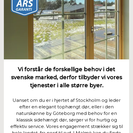
Vi forstår de forskellige behov i det
svenske marked, derfor tilbyder vi vores
tjenester i alle større byer.
Uanset om du er i hjertet af Stockholm og leder
efter en elegant tophængt dør, eller i den
naturskønne by Göteborg med behov for en
klassisk sidehængt dør, sørger vi for hurtig og
effektiv service. Vores engagement strækker sig til
hele landet, fra nord til syd. I Malmö kan du finde