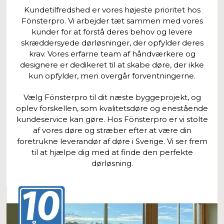
Kundetilfredshed er vores højeste prioritet hos
Fönsterpro. Vi arbejder tæt sammen med vores
kunder for at forstå deres behov og levere
skræddersyede dørløsninger, der opfylder deres
krav. Vores erfarne team af håndværkere og
designere er dedikeret til at skabe døre, der ikke
kun opfylder, men overgår forventningerne.
Vælg Fönsterpro til dit næste byggeprojekt, og
oplev forskellen, som kvalitetsdøre og enestående
kundeservice kan gøre. Hos Fönsterpro er vi stolte
af vores døre og stræber efter at være din
foretrukne leverandør af døre i Sverige. Vi ser frem
til at hjælpe dig med at finde den perfekte
dørløsning.