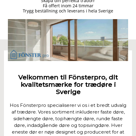
Skapa din perfekta trädörr
Få offert inom 24 timmar
Trygg beställning och leverans i hela Sverige
Velkommen til Fönsterpro, dit
kvalitetsmærke for trædøre i
Sverige
Hos Fönsterpro specialiserer vi os i et bredt udvalg
af trædøre. Vores sortiment inkluderer faste døre,
sidehængte døre, tophængte døre, runde faste
døre, indadgående døre og topsvingdøre. Hver
eneste dør er nøje designet og produceret for at