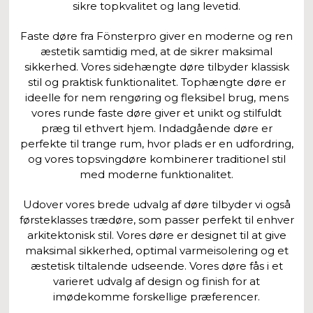
sikre topkvalitet og lang levetid.
Faste døre fra Fönsterpro giver en moderne og ren
æstetik samtidig med, at de sikrer maksimal
sikkerhed. Vores sidehængte døre tilbyder klassisk
stil og praktisk funktionalitet. Tophængte døre er
ideelle for nem rengøring og fleksibel brug, mens
vores runde faste døre giver et unikt og stilfuldt
præg til ethvert hjem. Indadgående døre er
perfekte til trange rum, hvor plads er en udfordring,
og vores topsvingdøre kombinerer traditionel stil
med moderne funktionalitet.
Udover vores brede udvalg af døre tilbyder vi også
førsteklasses trædøre, som passer perfekt til enhver
arkitektonisk stil. Vores døre er designet til at give
maksimal sikkerhed, optimal varmeisolering og et
æstetisk tiltalende udseende. Vores døre fås i et
varieret udvalg af design og finish for at
imødekomme forskellige præferencer.