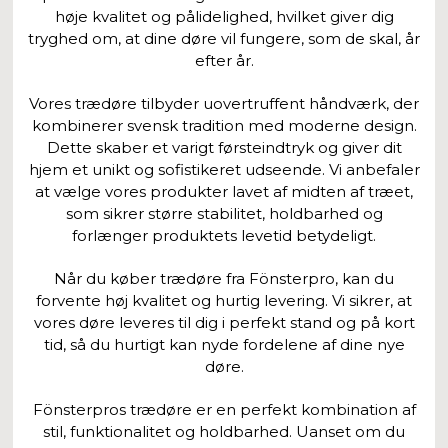
høje kvalitet og pålidelighed, hvilket giver dig
tryghed om, at dine døre vil fungere, som de skal, år
efter år.
Vores trædøre tilbyder uovertruffent håndværk, der
kombinerer svensk tradition med moderne design.
Dette skaber et varigt førsteindtryk og giver dit
hjem et unikt og sofistikeret udseende. Vi anbefaler
at vælge vores produkter lavet af midten af træet,
som sikrer større stabilitet, holdbarhed og
forlænger produktets levetid betydeligt.
Når du køber trædøre fra Fönsterpro, kan du
forvente høj kvalitet og hurtig levering. Vi sikrer, at
vores døre leveres til dig i perfekt stand og på kort
tid, så du hurtigt kan nyde fordelene af dine nye
døre.
Fönsterpros trædøre er en perfekt kombination af
stil, funktionalitet og holdbarhed. Uanset om du