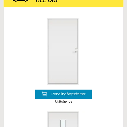
TILL DIG
Panelingångsdörrar
Utåtgående