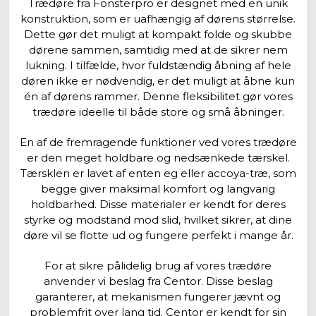
Trædøre fra Fönsterpro er designet med en unik
konstruktion, som er uafhængig af dørens størrelse.
Dette gør det muligt at kompakt folde og skubbe
dørene sammen, samtidig med at de sikrer nem
lukning. I tilfælde, hvor fuldstændig åbning af hele
døren ikke er nødvendig, er det muligt at åbne kun
én af dørens rammer. Denne fleksibilitet gør vores
trædøre ideelle til både store og små åbninger.
En af de fremragende funktioner ved vores trædøre
er den meget holdbare og nedsænkede tærskel.
Tærsklen er lavet af enten eg eller accoya-træ, som
begge giver maksimal komfort og langvarig
holdbarhed. Disse materialer er kendt for deres
styrke og modstand mod slid, hvilket sikrer, at dine
døre vil se flotte ud og fungere perfekt i mange år.
For at sikre pålidelig brug af vores trædøre
anvender vi beslag fra Centor. Disse beslag
garanterer, at mekanismen fungerer jævnt og
problemfrit over lang tid. Centor er kendt for sin