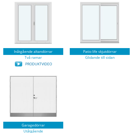
Inåtgående altandörrar
Patio life skjutdörrar
Två ramar
Glidande till sidan
PRODUKTVIDEO
Garagedörrar
Utåtgående