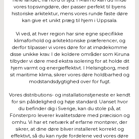
vores topsvingdøre, der passer perfekt til byens
historiske arkitektur, mens vores runde faste døre
kan give et unikt præg til hjem i Uppsala.
Vi ved, at hver region har sine egne specifikke
klimaforhold og arkitektoniske præferencer, og
derfor tilpasser vi vores døre for at imødekomme
disse unikke krav. I de koldere områder som Kiruna
tilbyder vi døre med ekstra isolering for at holde dit
hjem varmt og energieffektivt. I Helsingborg, med
sit maritime klima, sikrer vores døre holdbarhed og
modstandsdygtighed over for fugt.
Vores distributions- og installationstjeneste er kendt
for sin pålidelighed og høje standard. Uanset hvor
du befinder dig i Sverige, kan du stole på, at
Fönsterpro leverer kvalitetsdøre med præcision og
omhu. Vi har et netværk af erfarne montører, der
sikrer, at dine døre bliver installeret korrekt og
effektivt, så du kan nyde fordelene ved vores døre