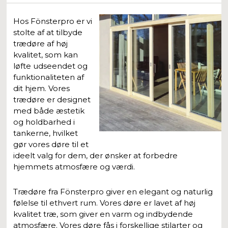
Hos Fönsterpro er vi
stolte af at tilbyde
trædøre af høj
kvalitet, som kan
løfte udseendet og
funktionaliteten af
dit hjem. Vores
trædøre er designet
med både æstetik
og holdbarhed i
tankerne, hvilket
gør vores døre til et
ideelt valg for dem, der ønsker at forbedre
hjemmets atmosfære og værdi.
Trædøre fra Fönsterpro giver en elegant og naturlig
følelse til ethvert rum. Vores døre er lavet af høj
kvalitet træ, som giver en varm og indbydende
atmosfære. Vores døre fås i forskellige stilarter og