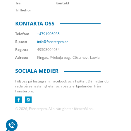
Trä
Kontakt
Tillbehör
KONTAKTA OSS
Telefon:
+4791906935
E-post:
info@fonsterpro.se
Reg.nr.:
49503004934
Adress:
Ķingas, Priekuļu pag., Cēsu nov., Latvia
SOCIALA MEDIER
Följ oss på Instagram, Facebook och Twitter. Där hittar du
reda på senaste nyheter och bästa erbjudanden från
Fönsterpro.
© 2026, Fönsterpro. Alla rättigheter förbehållna.