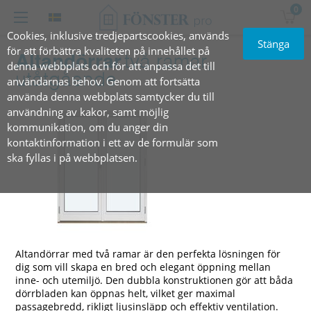
0
Cookies, inklusive tredjepartscookies, används
Stänga
för att förbättra kvaliteten på innehållet på
Altandörrar
två ramar,
denna webbplats och för att anpassa det till
utåtgående
användarnas behov. Genom att fortsätta
använda denna webbplats samtycker du till
användning av kakor, samt möjlig
kommunikation, om du anger din
kontaktinformation i ett av de formulär som
ska fyllas i på webbplatsen.
Altandörrar med två ramar är den perfekta lösningen för
dig som vill skapa en bred och elegant öppning mellan
inne- och utemiljö. Den dubbla konstruktionen gör att båda
dörrbladen kan öppnas helt, vilket ger maximal
passagebredd, rikligt ljusinsläpp och effektiv ventilation.