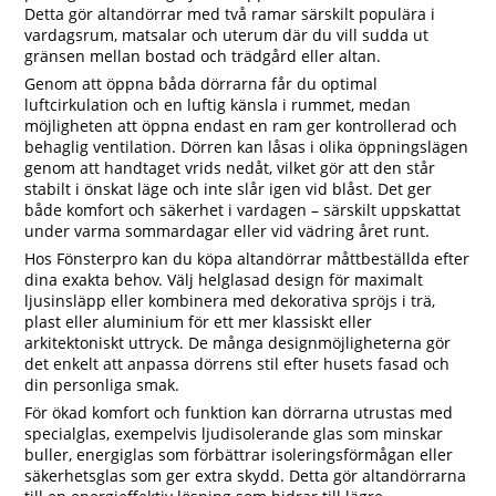
Detta gör altandörrar med två ramar särskilt populära i
vardagsrum, matsalar och uterum där du vill sudda ut
gränsen mellan bostad och trädgård eller altan.
Genom att öppna båda dörrarna får du optimal
luftcirkulation och en luftig känsla i rummet, medan
möjligheten att öppna endast en ram ger kontrollerad och
behaglig ventilation. Dörren kan låsas i olika öppningslägen
genom att handtaget vrids nedåt, vilket gör att den står
stabilt i önskat läge och inte slår igen vid blåst. Det ger
både komfort och säkerhet i vardagen – särskilt uppskattat
under varma sommardagar eller vid vädring året runt.
Hos Fönsterpro kan du köpa altandörrar måttbeställda efter
dina exakta behov. Välj helglasad design för maximalt
ljusinsläpp eller kombinera med dekorativa spröjs i trä,
plast eller aluminium för ett mer klassiskt eller
arkitektoniskt uttryck. De många designmöjligheterna gör
det enkelt att anpassa dörrens stil efter husets fasad och
din personliga smak.
För ökad komfort och funktion kan dörrarna utrustas med
specialglas, exempelvis ljudisolerande glas som minskar
buller, energiglas som förbättrar isoleringsförmågan eller
säkerhetsglas som ger extra skydd. Detta gör altandörrarna