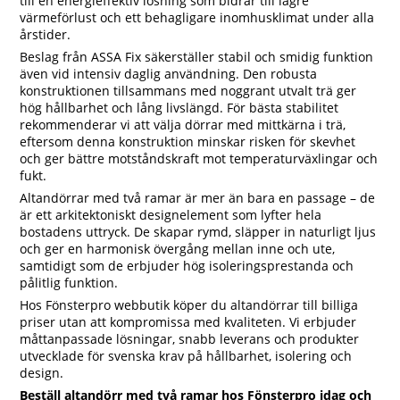
till en energieffektiv lösning som bidrar till lägre
värmeförlust och ett behagligare inomhusklimat under alla
årstider.
Beslag från ASSA Fix säkerställer stabil och smidig funktion
även vid intensiv daglig användning. Den robusta
konstruktionen tillsammans med noggrant utvalt trä ger
hög hållbarhet och lång livslängd. För bästa stabilitet
rekommenderar vi att välja dörrar med mittkärna i trä,
eftersom denna konstruktion minskar risken för skevhet
och ger bättre motståndskraft mot temperaturväxlingar och
fukt.
Altandörrar med två ramar är mer än bara en passage – de
är ett arkitektoniskt designelement som lyfter hela
bostadens uttryck. De skapar rymd, släpper in naturligt ljus
och ger en harmonisk övergång mellan inne och ute,
samtidigt som de erbjuder hög isoleringsprestanda och
pålitlig funktion.
Hos Fönsterpro webbutik köper du altandörrar till billiga
priser utan att kompromissa med kvaliteten. Vi erbjuder
måttanpassade lösningar, snabb leverans och produkter
utvecklade för svenska krav på hållbarhet, isolering och
design.
Beställ altandörr med två ramar hos Fönsterpro idag och