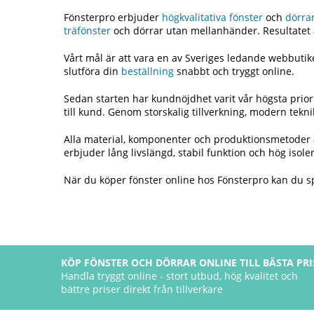
Fönsterpro erbjuder
högkvalitativa
fönster
och
dörra
träfönster
och dörrar utan mellanhänder. Resultatet är
Vårt mål är att vara en av Sveriges ledande webbutike
slutföra din
beställning
snabbt och tryggt online.
Sedan starten har kundnöjdhet varit vår högsta priorit
till kund. Genom storskalig tillverkning, modern tekni
Alla material, komponenter och produktionsmetoder är
erbjuder lång livslängd, stabil funktion och hög isol
När du köper fönster online hos Fönsterpro kan du spa
KÖP FÖNSTER OCH DÖRRAR ONLINE TILL BÄSTA PRI
Handla tryggt online - stort utbud, hög kvalitet och
bättre priser direkt från tillverkare