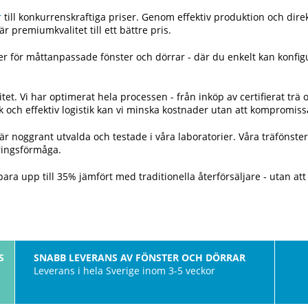
r
till konkurrenskraftiga priser. Genom effektiv produktion och dire
 premiumkvalitet till ett bättre pris.
r för måttanpassade fönster och dörrar - där du enkelt kan konfigur
et. Vi har optimerat hela processen - från inköp av certifierat trä o
k och effektiv logistik kan vi minska kostnader utan att kompromissa 
 noggrant utvalda och testade i våra laboratorier. Våra träfönster 
eringsförmåga.
ra upp till 35% jämfört med traditionella återförsäljare - utan att
S
SNABB LEVERANS AV FÖNSTER OCH DÖRRAR
Leverans i hela Sverige inom 3-5 veckor