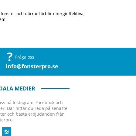
önster och dörrar förblir energieffektiva,
hem.
Fråga oss
info@fonsterpro.se
IALA MEDIER
 oss på Instagram, Facebook och
ter. Där hittar du reda på senaste
ter och bästa erbjudanden från
terpro.