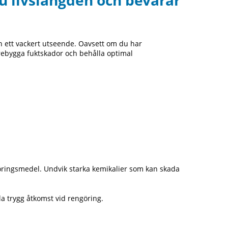
du livslängden och bevarar
ch ett vackert utseende. Oavsett om du har
 förebygga fuktskador och behålla optimal
göringsmedel. Undvik starka kemikalier som kan skada
la trygg åtkomst vid rengöring.