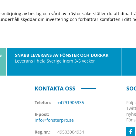
mörjning av beslag och vård av träytor säkerställer du att dina träf
t underhåll skyddar din investering och förbättrar komforten i ditt 
S
SNABB LEVERANS AV FÖNSTER OCH DÖRRAR
Leverans i hela Sverige inom 3-5 veckor
KONTAKTA OSS
SOC
Telefon:
+4791906935
Följ
Twit
nyhe
E-post:
Föns
info@fonsterpro.se
Reg.nr.:
49503004934