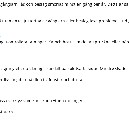
ångjärn, lås och beslag smörjas minst en gång per år. Detta är särsk
kt kan enkel justering av gångjärn eller beslag lösa problemet. Tidi
g
ng. Kontrollera tätningar vår och höst. Om de är spruckna eller hård
r, flagning eller blekning – särskilt på solutsatta sidor. Mindre ska
r livslängden på dina träfönster och dörrar.
vassa verktyg som kan skada ytbehandlingen.
vintern.