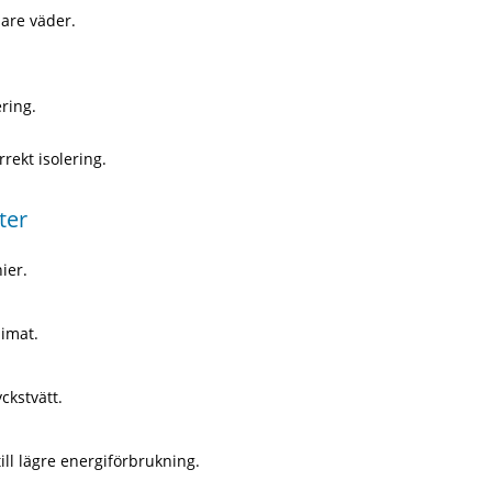
lare väder.
ring.
rekt isolering.
ter
ier.
limat.
ckstvätt.
till lägre energiförbrukning.