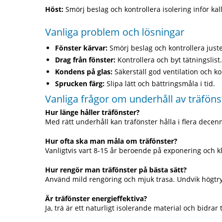
Höst:
Smörj beslag och kontrollera isolering inför kal
Vanliga problem och lösningar
Fönster kärvar:
Smörj beslag och kontrollera juste
Drag från fönster:
Kontrollera och byt tätningslist.
Kondens på glas:
Säkerställ god ventilation och kor
Sprucken färg:
Slipa lätt och bättringsmåla i tid.
Vanliga frågor om underhåll av träföns
Hur länge håller träfönster?
Med rätt underhåll kan träfönster hålla i flera decenn
Hur ofta ska man måla om träfönster?
Vanligtvis vart 8-15 år beroende på exponering och k
Hur rengör man träfönster på bästa sätt?
Använd mild rengöring och mjuk trasa. Undvik högtry
Är träfönster energieffektiva?
Ja, trä är ett naturligt isolerande material och bidrar 