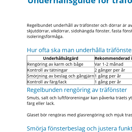
Underhållsguide för träfö
Regelbundet underhåll av träfönster och dörrar är avg
skjutdörrar, vikdörrar, sidohängda fönster, fasta föns
isoleringsförmåga.
Hur ofta ska man underhålla träfönste
Underhållsåtgärd
Rekommenderad in
Rengöring av karm och båge
Var 1-2 månad
Kontroll av tätningar
2 gånger per år
Smörjning av beslag och gångjärn
1 gång per år
Kontroll av färg/lack
1 gång per år
Regelbunden rengöring av träfönster
Smuts, salt och luftföroreningar kan påverka träets
färg eller lack.
Glaset bör rengöras med glasrengöring och mjuk trasa f
Smörja fönsterbeslag och justera funk