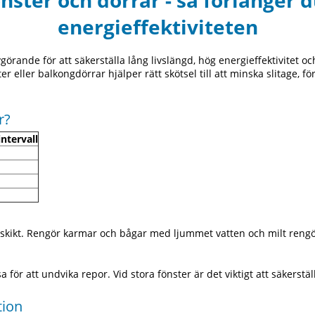
nster och dörrar - så förlänger 
energieffektiviteten
örande för att säkerställa lång livslängd, hög energieffektivitet o
ter eller balkongdörrar hjälper rätt skötsel till att minska slitage,
r?
tervall
 ytskikt. Rengör karmar och bågar med ljummet vatten och milt ren
ör att undvika repor. Vid stora fönster är det viktigt att säkerstäl
tion