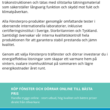
träkonstruktionen och tätas med slitstarka tätningsmaterial
som säkerställer långvarig funktion och skydd mot fukt och
klimatpåverkan.
Alla Fönsterpro-produkter genomgår omfattande tester i
oberoende internationella laboratorier, inklusive
certifieringsinstitut i Sverige, Storbritannien och Tyskland.
Samtidigt övervakar vår interna kvalitetskontroll hela
produktionen för att garantera stabil prestanda och jämn
kvalitet.
Genom att välja Fönsterpro träfönster och dörrar investerar du i
energieffektiva lösningar som skapar ett varmare hem på
vintern, svalare inomhusklimat på sommaren och lägre
energikostnader året runt.
KÖP FÖNSTER OCH DÖRRAR ONLINE TILL BÄSTA
PRIS
Handla tryggt online - stort utbud, hög kvalitet och bättre priser
direkt från tillverkare