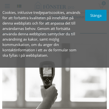
0
Cookies, inklusive tredjepartscookies, används
Stänga
Om oss
Teknologier
Termisk effektivitet
Miljö
för att förbättra kvaliteten på innehållet på
Styrningspolitik
denna webbplats och för att anpassa det till
användarnas behov. Genom att fortsätta
Termisk effektivitet
använda denna webbplats samtycker du till
användning av kakor, samt möjlig
kommunikation, om du anger din
kontaktinformation i ett av de formulär som
ska fyllas i på webbplatsen.