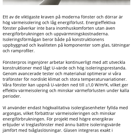
Ett av de viktigaste kraven på moderna fönster och dörrar är
hög värmeisolering och låg energiförlust. Energieffektiva
fönster påverkar inte bara inomhuskomforten utan även
energiförbrukningen och uppvärmningskostnaderna.
Isoleringsförmågan beror både på konstruktionens
uppbyggnad och kvaliteten på komponenter som glas, tätningar
och ramprofiler.
Fönsterpros ingenjörer arbetar kontinuerligt med att utveckla
konstruktioner med lågt U-värde och hög isoleringsprestanda.
Genom avancerade tester och materialval optimerar vi våra
träfönster för nordiskt klimat och stora temperaturvariationer.
Våra fönster kan uppnå U-värden ned till ≤1,0 W/m²K, vilket ger
effektiv värmeisolering och minskar värmeförlusten under kalla
perioder.
Vi använder endast högkvalitativa isolerglasenheter fyllda med
argongas, vilket förbättrar värmeisoleringen och minskar
energiförbrukningen. För projekt med högre energikrav
erbjuder vi treglasfönster med ännu bättre isoleringsvärde
jämfört med tvåglaslösningar. Glasen integreras exakt i