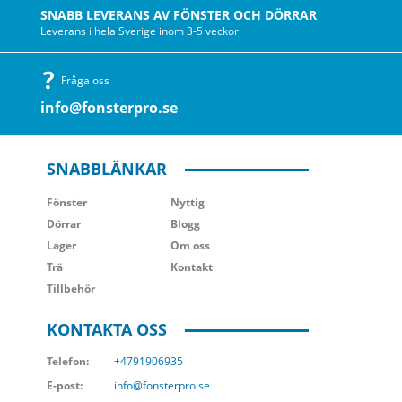
SNABB LEVERANS AV FÖNSTER OCH DÖRRAR
Leverans i hela Sverige inom 3-5 veckor
Fråga oss
info@fonsterpro.se
SNABBLÄNKAR
Fönster
Nyttig
Dörrar
Blogg
Lager
Om oss
Trä
Kontakt
Tillbehör
KONTAKTA OSS
Telefon:
+4791906935
E-post:
info@fonsterpro.se