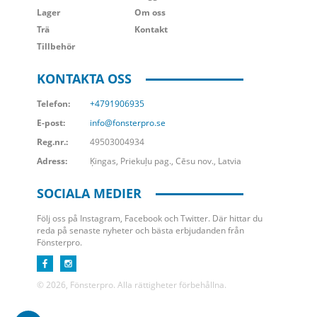
Lager
Om oss
Trä
Kontakt
Tillbehör
KONTAKTA OSS
Telefon:
+4791906935
E-post:
info@fonsterpro.se
Reg.nr.:
49503004934
Adress:
Ķingas, Priekuļu pag., Cēsu nov., Latvia
SOCIALA MEDIER
Följ oss på Instagram, Facebook och Twitter. Där hittar du
reda på senaste nyheter och bästa erbjudanden från
Fönsterpro.
© 2026, Fönsterpro. Alla rättigheter förbehållna.