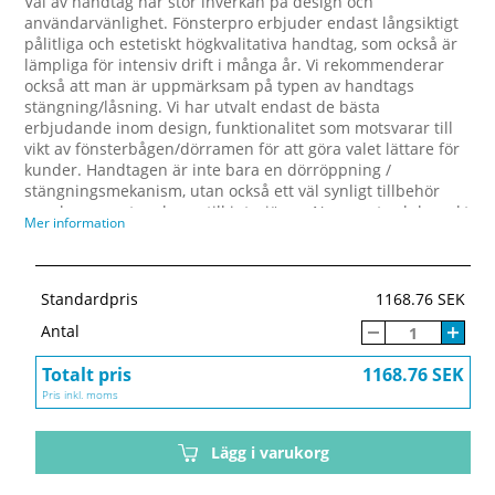
Val av handtag har stor inverkan på design och
användarvänlighet. Fönsterpro erbjuder endast långsiktigt
pålitliga och estetiskt högkvalitativa handtag, som också är
lämpliga för intensiv drift i många år. Vi rekommenderar
också att man är uppmärksam på typen av handtags
stängning/låsning. Vi har utvalt endast de bästa
erbjudande inom design, funktionalitet som motsvarar till
vikt av fönsterbågen/dörramen för att göra valet lättare för
kunder. Handtagen är inte bara en dörröppning /
stängningsmekanism, utan också ett väl synligt tillbehör
som kan ge extra charm till interiören. Noggrant och korrekt
Mer information
valt kommer handtagen definitivt att bli en framgångsrik
dekorativ lösning som kommer att glädja dina ögon varje
dag. Alla handtag är lämpliga för våra produkter, men de
kan också användas för att renovera dina gamla fönster
Standardpris
1168.76 SEK
eller dörrar.
Antal
Totalt pris
1168.76 SEK
Pris inkl. moms
Lägg i varukorg