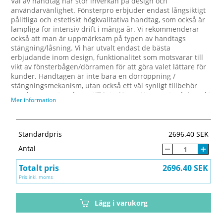
Val av handtag har stor inverkan på design och
användarvänlighet. Fönsterpro erbjuder endast långsiktigt
pålitliga och estetiskt högkvalitativa handtag, som också är
lämpliga för intensiv drift i många år. Vi rekommenderar
också att man är uppmärksam på typen av handtags
stängning/låsning. Vi har utvalt endast de bästa
erbjudande inom design, funktionalitet som motsvarar till
vikt av fönsterbågen/dörramen för att göra valet lättare för
kunder. Handtagen är inte bara en dörröppning /
stängningsmekanism, utan också ett väl synligt tillbehör
som kan ge extra charm till interiören. Noggrant och korrekt
Mer information
valt kommer handtagen definitivt att bli en framgångsrik
dekorativ lösning som kommer att glädja dina ögon varje
dag. Alla handtag är lämpliga för våra produkter, men de
kan också användas för att renovera dina gamla fönster
Standardpris
2696.40 SEK
eller dörrar.
Antal
Totalt pris
2696.40 SEK
Pris inkl. moms
Lägg i varukorg