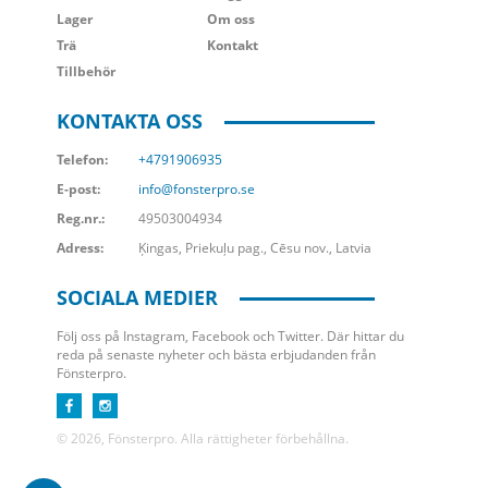
Lager
Om oss
Trä
Kontakt
Tillbehör
KONTAKTA OSS
Telefon:
+4791906935
E-post:
info@fonsterpro.se
Reg.nr.:
49503004934
Adress:
Ķingas, Priekuļu pag., Cēsu nov., Latvia
SOCIALA MEDIER
Följ oss på Instagram, Facebook och Twitter. Där hittar du
reda på senaste nyheter och bästa erbjudanden från
Fönsterpro.
© 2026, Fönsterpro. Alla rättigheter förbehållna.