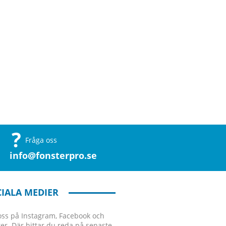
Fråga oss
info@fonsterpro.se
IALA MEDIER
 oss på Instagram, Facebook och
ter. Där hittar du reda på senaste