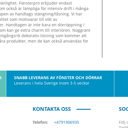
vänlighet. Fönsterpro erbjuder endast
 som också är lämpliga för intensiv drift i många
pen av handtags stängning/låsning. Vi har
itet som motsvarar till vikt av
der. Handtagen är inte bara en dörröppning /
som kan ge extra charm till interiören. Noggrant
framgångsrik dekorativ lösning som kommer att
 våra produkter, men de kan också användas för
S
SNABB LEVERANS AV FÖNSTER OCH DÖRRAR
Leverans i hela Sverige inom 3-5 veckor
KONTAKTA OSS
SOC
Telefon:
+4791906935
Följ
Twit