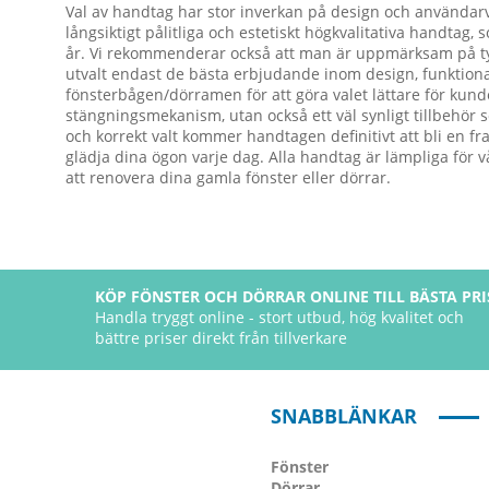
Val av handtag har stor inverkan på design och användar
långsiktigt pålitliga och estetiskt högkvalitativa handtag,
år. Vi rekommenderar också att man är uppmärksam på ty
utvalt endast de bästa erbjudande inom design, funktional
fönsterbågen/dörramen för att göra valet lättare för kun
stängningsmekanism, utan också ett väl synligt tillbehör 
och korrekt valt kommer handtagen definitivt att bli en 
glädja dina ögon varje dag. Alla handtag är lämpliga för
att renovera dina gamla fönster eller dörrar.
KÖP FÖNSTER OCH DÖRRAR ONLINE TILL BÄSTA PRI
Handla tryggt online - stort utbud, hög kvalitet och
bättre priser direkt från tillverkare
SNABBLÄNKAR
Fönster
Dörrar