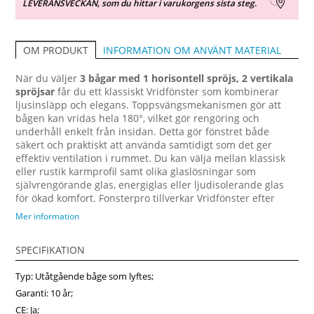
LEVERANSVECKAN, som du hittar i varukorgens sista steg.
INFORMATION OM ANVÄNT MATERIAL
OM PRODUKT
När du väljer
3 bågar med 1 horisontell spröjs, 2 vertikala
spröjsar
får du ett klassiskt Vridfönster som kombinerar
ljusinsläpp och elegans. Toppsvängsmekanismen gör att
bågen kan vridas hela 180°, vilket gör rengöring och
underhåll enkelt från insidan. Detta gör fönstret både
säkert och praktiskt att använda samtidigt som det ger
effektiv ventilation i rummet. Du kan välja mellan klassisk
eller rustik karmprofil samt olika glaslösningar som
självrengörande glas, energiglas eller ljudisolerande glas
för ökad komfort. Fonsterpro tillverkar Vridfönster efter
mått så att de passar perfekt till ditt projekt, oavsett om det
Mer information
gäller nybyggnation, renovering eller utbyte av gamla
fönster. För extra skydd mot väder och vind kan du få
SPECIFIKATION
fönstret med aluminiumbeklädnad på utsidan, vilket ger
lång livslängd och minimalt underhåll. Denna design
Typ: Utåtgående båge som lyftes;
passar lika bra i vardagsrum, kök, sovrum eller fritidshus
och bidrar till att skapa en ljus och behaglig atmosfär i
Garanti: 10 år;
hemmet. Beställ ditt nya Vridfönster från Fonsterpro och få
CE: Ja;