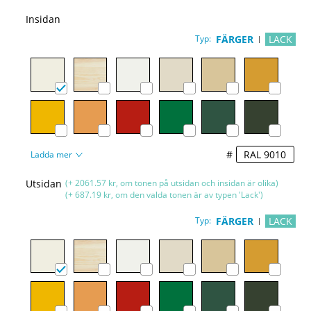
Insidan
Typ:
FÄRGER
LACK
#
Ladda mer
Utsidan
(+ 2061.57 kr, om tonen på utsidan och insidan är olika)
(+ 687.19 kr, om den valda tonen är av typen 'Lack')
Typ:
FÄRGER
LACK