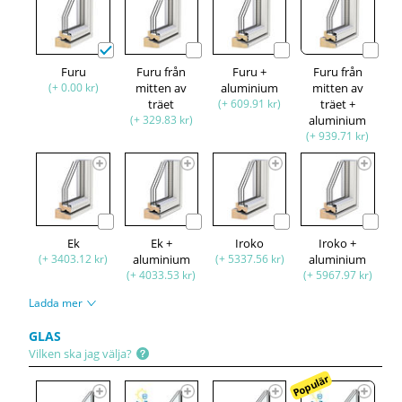
Furu
Furu från
Furu +
Furu från
(+ 0.00 kr)
mitten av
aluminium
mitten av
träet
(+ 609.91 kr)
träet +
(+ 329.83 kr)
aluminium
(+ 939.71 kr)
Ek
Ek +
Iroko
Iroko +
(+ 3403.12 kr)
aluminium
(+ 5337.56 kr)
aluminium
(+ 4033.53 kr)
(+ 5967.97 kr)
Ladda mer
GLAS
Vilken ska jag välja?
Populär