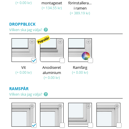
(+ 0.00 kr)
montageset
förinstallerade
(+ 134.55 kr)
i ramen
(+ 389.19 kr)
DROPPBLECK
Vilken ska jag välja?
Populär
Vit
Anodiseret
Ramfärg
(+ 0.00 kr)
aluminium
(+ 0.00 kr)
(+ 0.00 kr)
RAMSPÅR
Vilken ska jag välja?