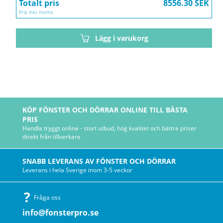
Totalt pris
8556.30 SEK
Pris inkl. moms
Lägg i varukorg
KÖP FÖNSTER OCH DÖRRAR ONLINE TILL BÄSTA
PRIS
Handla tryggt online - stort utbud, hög kvalitet och bättre priser
direkt från tillverkare
SNABB LEVERANS AV FÖNSTER OCH DÖRRAR
Leverans i hela Sverige inom 3-5 veckor
Fråga oss
info@fonsterpro.se