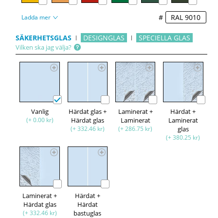
#
Ladda mer
SÄKERHETSGLAS
DESIGNGLAS
SPECIELLA GLAS
Vilken ska jag välja?
Vanlig
Härdat glas +
Laminerat +
Härdat +
(+ 0.00 kr)
Härdat glas
Laminerat
Laminerat
(+ 332.46 kr)
(+ 286.75 kr)
glas
(+ 380.25 kr)
Laminerat +
Härdat +
Härdat glas
Härdat
(+ 332.46 kr)
bastuglas