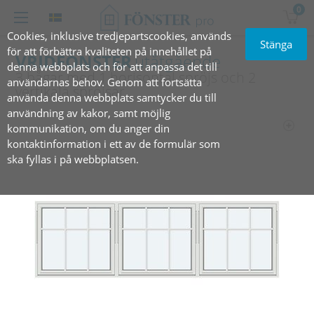
0
Cookies, inklusive tredjepartscookies, används
Stänga
för att förbättra kvaliteten på innehållet på
VRIDFÖNSTER
utåtgående
denna webbplats och för att anpassa det till
3 bågar med 1 horisontal spröjs och 2
användarnas behov. Genom att fortsätta
vertikala spröjsar
använda denna webbplats samtycker du till
användning av kakor, samt möjlig
kommunikation, om du anger din
kontaktinformation i ett av de formulär som
ska fyllas i på webbplatsen.