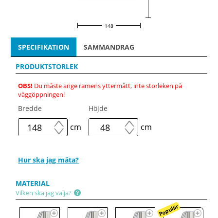
148
SPECIFIKATION
SAMMANDRAG
PRODUKTSTORLEK
OBS!
Du måste ange ramens yttermått, inte storleken på
väggöppningen!
Bredde
Höjde
cm
cm
Hur ska jag mäta?
MATERIAL
Vilken ska jag välja?
Populär