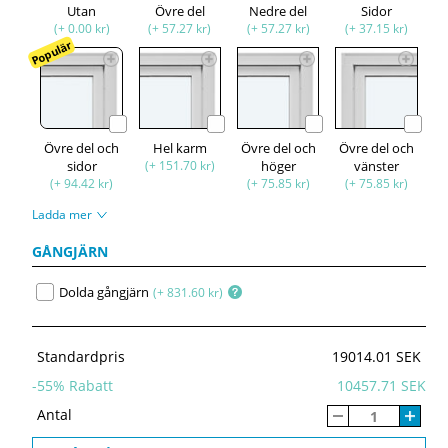
Utan
Övre del
Nedre del
Sidor
(+ 0.00 kr)
(+ 57.27 kr)
(+ 57.27 kr)
(+ 37.15 kr)
Populär
Övre del och
Hel karm
Övre del och
Övre del och
sidor
(+ 151.70 kr)
höger
vänster
(+ 94.42 kr)
(+ 75.85 kr)
(+ 75.85 kr)
Ladda mer
GÅNGJÄRN
Dolda gångjärn
(+ 831.60 kr)
Standardpris
19014.01 SEK
-
55
% Rabatt
10457.71 SEK
Antal