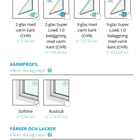
2-glas med
2-glas Super
3-glas med
3-glas Super
varm kant
LowE 1.0
varm kant
LowE 1.0
(CHR)
beläggning
(CHR)
beläggning
(+ 0.00 kr)
med varm
(+ 352.05 kr)
med varm
kant (CHR)
kant (CHR)
(+ 139.44 kr)
(+ 822.68 kr)
KARMPROFIL
Vilken ska jag välja?
Softline
Rustical
(+ 0.00 kr)
(+ 274.87 kr)
FÄRGER OCH LACKER
Vilken ska jag välja?