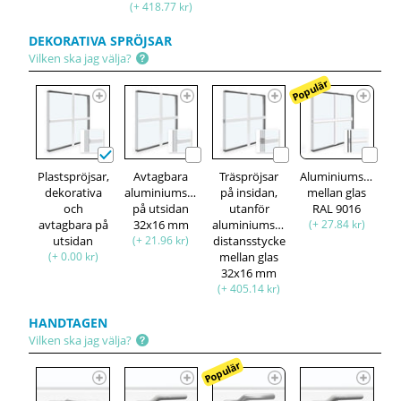
(+ 418.77 kr)
DEKORATIVA SPRÖJSAR
Vilken ska jag välja?
Populär
Plastspröjsar,
Avtagbara
Träspröjsar
Aluminiumspröjsa
dekorativa
aluminiumspröjsar,
på insidan,
mellan glas
och
på utsidan
utanför
RAL 9016
avtagbara på
32x16 mm
aluminiumspröjsar,
(+ 27.84 kr)
utsidan
(+ 21.96 kr)
distansstycke
(+ 0.00 kr)
mellan glas
32x16 mm
(+ 405.14 kr)
HANDTAGEN
Vilken ska jag välja?
Populär