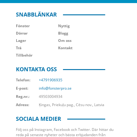
SNABBLÄNKAR
Fönster
Nyttig
Dörrar
Blogg
Lager
Om oss
Trä
Kontakt
Tillbehör
KONTAKTA OSS
Telefon:
+4791906935
E-post:
info@fonsterpro.se
Reg.nr.:
49503004934
Adress:
Ķingas, Priekuļu pag., Cēsu nov., Latvia
SOCIALA MEDIER
Följ oss på Instagram, Facebook och Twitter. Där hittar du
reda på senaste nyheter och bästa erbjudanden från