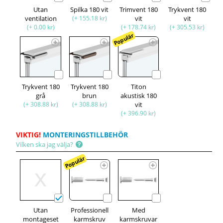
Utan
Spilka 180 vit
Trimvent 180
Trykvent 180
ventilation
(+ 155.18 kr)
vit
vit
(+ 0.00 kr)
(+ 178.74 kr)
(+ 305.53 kr)
Populär
Trykvent 180
Trykvent 180
Titon
grå
brun
akustisk 180
(+ 308.88 kr)
(+ 308.88 kr)
vit
(+ 396.90 kr)
VIKTIG!
MONTERINGSTILLBEHÖR
Vilken ska jag välja?
Populär
Utan
Professionell
Med
montageset
karmskruv
karmskruvar