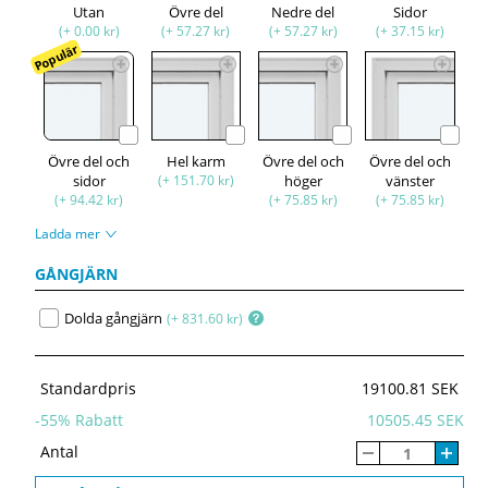
Utan
Övre del
Nedre del
Sidor
(+ 0.00 kr)
(+ 57.27 kr)
(+ 57.27 kr)
(+ 37.15 kr)
Populär
Övre del och
Hel karm
Övre del och
Övre del och
sidor
(+ 151.70 kr)
höger
vänster
(+ 94.42 kr)
(+ 75.85 kr)
(+ 75.85 kr)
Ladda mer
GÅNGJÄRN
Dolda gångjärn
(+ 831.60 kr)
Standardpris
19100.81 SEK
-
55
% Rabatt
10505.45 SEK
Antal