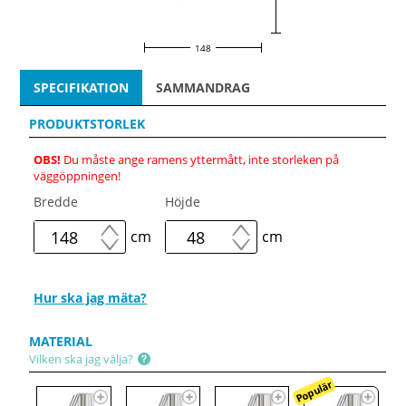
148
SPECIFIKATION
SAMMANDRAG
PRODUKTSTORLEK
OBS!
Du måste ange ramens yttermått, inte storleken på
väggöppningen!
Bredde
Höjde
cm
cm
Hur ska jag mäta?
MATERIAL
Vilken ska jag välja?
Populär