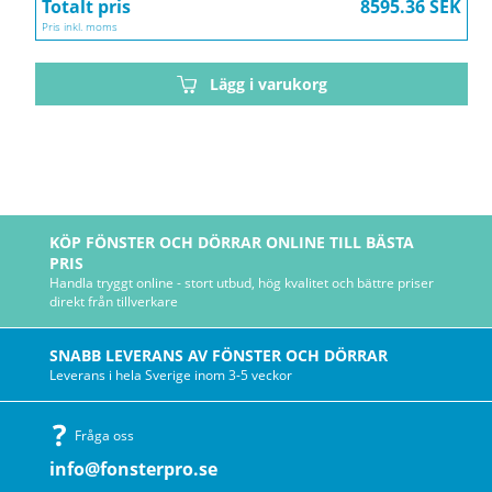
Totalt pris
8595.36 SEK
Pris inkl. moms
Lägg i varukorg
KÖP FÖNSTER OCH DÖRRAR ONLINE TILL BÄSTA
PRIS
Handla tryggt online - stort utbud, hög kvalitet och bättre priser
direkt från tillverkare
SNABB LEVERANS AV FÖNSTER OCH DÖRRAR
Leverans i hela Sverige inom 3-5 veckor
Fråga oss
info@fonsterpro.se