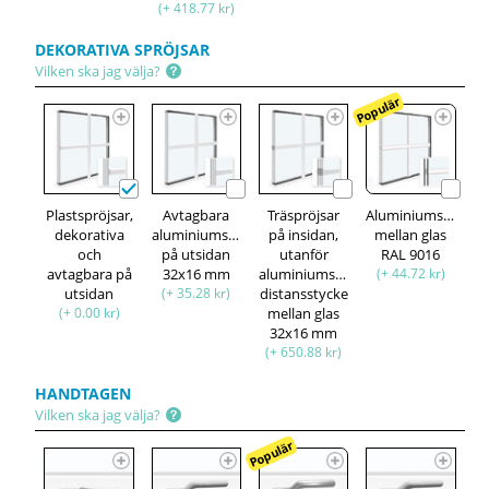
(+ 418.77 kr)
DEKORATIVA SPRÖJSAR
Vilken ska jag välja?
Populär
Plastspröjsar,
Avtagbara
Träspröjsar
Aluminiumspröjsa
dekorativa
aluminiumspröjsar,
på insidan,
mellan glas
och
på utsidan
utanför
RAL 9016
avtagbara på
32x16 mm
aluminiumspröjsar,
(+ 44.72 kr)
utsidan
(+ 35.28 kr)
distansstycke
(+ 0.00 kr)
mellan glas
32x16 mm
(+ 650.88 kr)
HANDTAGEN
Vilken ska jag välja?
Populär