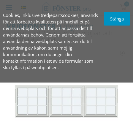
0
Cookies, inklusive tredjepartscookies, används
Stänga
för att förbättra kvaliteten på innehållet på
VRIDFÖNSTER
utåtgående
denna webbplats och för att anpassa det till
3 bågar med 2 horisontala spröjsar och
användarnas behov. Genom att fortsätta
2 vertikala spröjsar
använda denna webbplats samtycker du till
användning av kakor, samt möjlig
kommunikation, om du anger din
kontaktinformation i ett av de formulär som
ska fyllas i på webbplatsen.