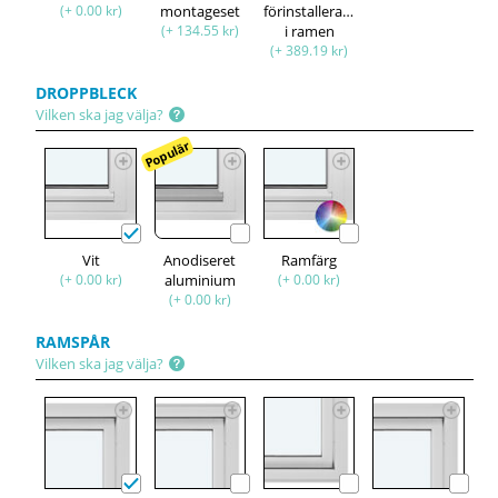
(+ 0.00 kr)
montageset
förinstallerade
(+ 134.55 kr)
i ramen
(+ 389.19 kr)
DROPPBLECK
Vilken ska jag välja?
Populär
Vit
Anodiseret
Ramfärg
(+ 0.00 kr)
aluminium
(+ 0.00 kr)
(+ 0.00 kr)
RAMSPÅR
Vilken ska jag välja?