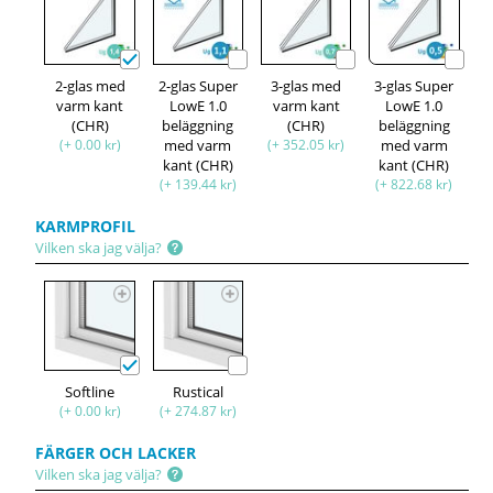
2-glas med
2-glas Super
3-glas med
3-glas Super
varm kant
LowE 1.0
varm kant
LowE 1.0
(CHR)
beläggning
(CHR)
beläggning
(+ 0.00 kr)
med varm
(+ 352.05 kr)
med varm
kant (CHR)
kant (CHR)
(+ 139.44 kr)
(+ 822.68 kr)
KARMPROFIL
Vilken ska jag välja?
Softline
Rustical
(+ 0.00 kr)
(+ 274.87 kr)
FÄRGER OCH LACKER
Vilken ska jag välja?