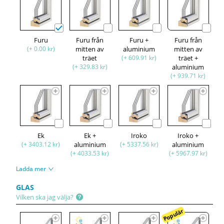
Furu
Furu från
Furu +
Furu från
(+ 0.00 kr)
mitten av
aluminium
mitten av
träet
(+ 609.91 kr)
träet +
(+ 329.83 kr)
aluminium
(+ 939.71 kr)
Ek
Ek +
Iroko
Iroko +
(+ 3403.12 kr)
aluminium
(+ 5337.56 kr)
aluminium
(+ 4033.53 kr)
(+ 5967.97 kr)
Ladda mer
GLAS
Vilken ska jag välja?
Populär