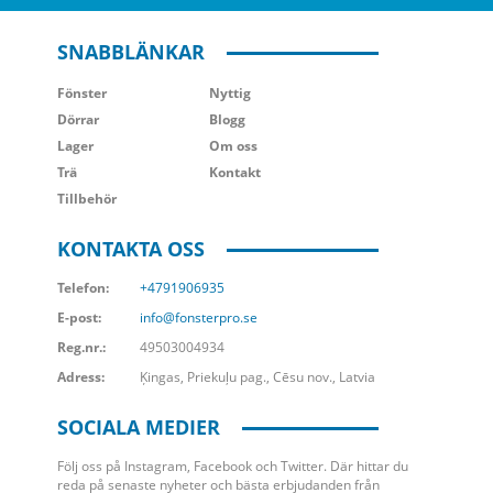
SNABBLÄNKAR
Fönster
Nyttig
Dörrar
Blogg
Lager
Om oss
Trä
Kontakt
Tillbehör
KONTAKTA OSS
Telefon:
+4791906935
E-post:
info@fonsterpro.se
Reg.nr.:
49503004934
Adress:
Ķingas, Priekuļu pag., Cēsu nov., Latvia
SOCIALA MEDIER
Följ oss på Instagram, Facebook och Twitter. Där hittar du
reda på senaste nyheter och bästa erbjudanden från