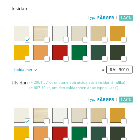
Insidan
Typ:
FÄRGER
LACK
#
Ladda mer
Utsidan
(+ 2061.57 kr, om tonen på utsidan och insidan är olika)
(+ 687.19 kr, om den valda tonen är av typen 'Lack')
Typ:
FÄRGER
LACK