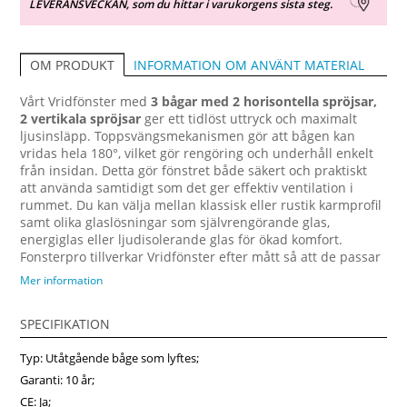
LEVERANSVECKAN, som du hittar i varukorgens sista steg.
INFORMATION OM ANVÄNT MATERIAL
OM PRODUKT
Vårt Vridfönster med
3 bågar med 2 horisontella spröjsar,
2 vertikala spröjsar
ger ett tidlöst uttryck och maximalt
ljusinsläpp. Toppsvängsmekanismen gör att bågen kan
vridas hela 180°, vilket gör rengöring och underhåll enkelt
från insidan. Detta gör fönstret både säkert och praktiskt
att använda samtidigt som det ger effektiv ventilation i
rummet. Du kan välja mellan klassisk eller rustik karmprofil
samt olika glaslösningar som självrengörande glas,
energiglas eller ljudisolerande glas för ökad komfort.
Fonsterpro tillverkar Vridfönster efter mått så att de passar
perfekt till ditt projekt, oavsett om det gäller nybyggnation,
Mer information
renovering eller utbyte av gamla fönster. För extra skydd
mot väder och vind kan du få fönstret med
SPECIFIKATION
aluminiumbeklädnad på utsidan, vilket ger lång livslängd
och minimalt underhåll. Denna design passar lika bra i
Typ: Utåtgående båge som lyftes;
vardagsrum, kök, sovrum eller fritidshus och bidrar till att
skapa en ljus och behaglig atmosfär i hemmet. Köp fönster
Garanti: 10 år;
online hos Fonsterpro – kvalitet och kort leveranstid i hela
CE: Ja;