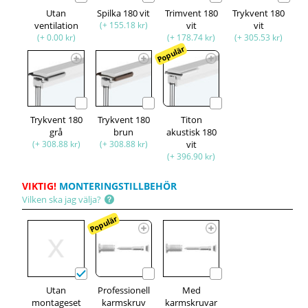
Utan
Spilka 180 vit
Trimvent 180
Trykvent 180
ventilation
(+ 155.18 kr)
vit
vit
(+ 0.00 kr)
(+ 178.74 kr)
(+ 305.53 kr)
Populär
Trykvent 180
Trykvent 180
Titon
grå
brun
akustisk 180
(+ 308.88 kr)
(+ 308.88 kr)
vit
(+ 396.90 kr)
VIKTIG!
MONTERINGSTILLBEHÖR
Vilken ska jag välja?
Populär
Utan
Professionell
Med
montageset
karmskruv
karmskruvar