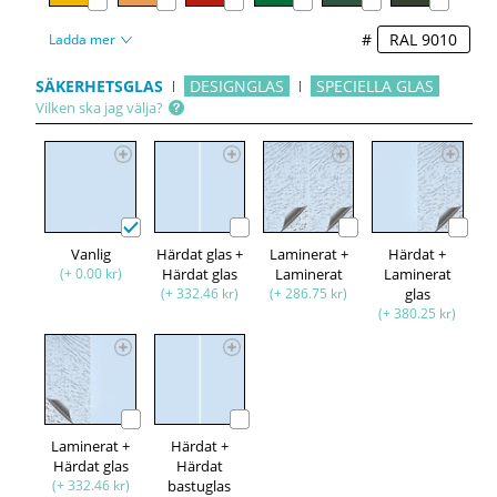
#
Ladda mer
SÄKERHETSGLAS
DESIGNGLAS
SPECIELLA GLAS
Vilken ska jag välja?
Vanlig
Härdat glas +
Laminerat +
Härdat +
(+ 0.00 kr)
Härdat glas
Laminerat
Laminerat
(+ 332.46 kr)
(+ 286.75 kr)
glas
(+ 380.25 kr)
Laminerat +
Härdat +
Härdat glas
Härdat
(+ 332.46 kr)
bastuglas