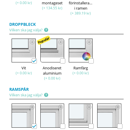
(+ 0.00 kr)
montageset
förinstallerade
(+ 134.55 kr)
i ramen
(+ 389.19 kr)
DROPPBLECK
Vilken ska jag välja?
Populär
Vit
Anodiseret
Ramfärg
(+ 0.00 kr)
aluminium
(+ 0.00 kr)
(+ 0.00 kr)
RAMSPÅR
Vilken ska jag välja?