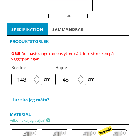
148
SPECIFIKATION
SAMMANDRAG
PRODUKTSTORLEK
OBS!
Du måste ange ramens yttermått, inte storleken på
väggöppningen!
Bredde
Höjde
cm
cm
Hur ska jag mäta?
MATERIAL
Vilken ska jag välja?
Populär