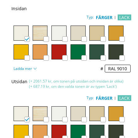
Insidan
Typ:
FÄRGER
LACK
#
Ladda mer
Utsidan
(+ 2061.57 kr, om tonen på utsidan och insidan är olika)
(+ 687.19 kr, om den valda tonen är av typen 'Lack')
Typ:
FÄRGER
LACK