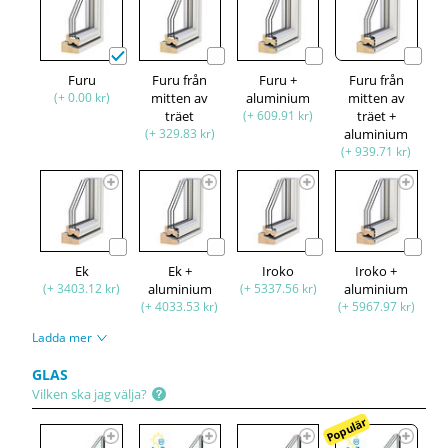
Furu
Furu från
Furu +
Furu från
(+ 0.00 kr)
mitten av
aluminium
mitten av
träet
(+ 609.91 kr)
träet +
(+ 329.83 kr)
aluminium
(+ 939.71 kr)
Ek
Ek +
Iroko
Iroko +
(+ 3403.12 kr)
aluminium
(+ 5337.56 kr)
aluminium
(+ 4033.53 kr)
(+ 5967.97 kr)
Ladda mer
GLAS
Vilken ska jag välja?
Populär