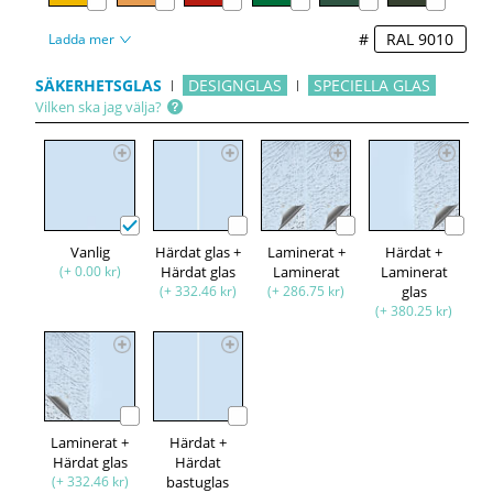
#
Ladda mer
SÄKERHETSGLAS
DESIGNGLAS
SPECIELLA GLAS
Vilken ska jag välja?
Vanlig
Härdat glas +
Laminerat +
Härdat +
(+ 0.00 kr)
Härdat glas
Laminerat
Laminerat
(+ 332.46 kr)
(+ 286.75 kr)
glas
(+ 380.25 kr)
Laminerat +
Härdat +
Härdat glas
Härdat
(+ 332.46 kr)
bastuglas