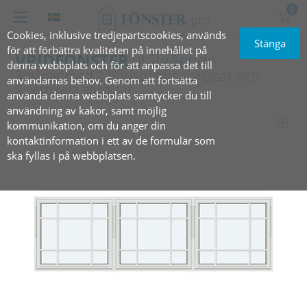
0
Cookies, inklusive tredjepartscookies, används
Stänga
för att förbättra kvaliteten på innehållet på
VRIDFÖNSTER
utåtgående
denna webbplats och för att anpassa det till
3 bågar med 2 horisontala spröjsar och
användarnas behov. Genom att fortsätta
2 vertikala spröjsar
använda denna webbplats samtycker du till
användning av kakor, samt möjlig
kommunikation, om du anger din
kontaktinformation i ett av de formulär som
ska fyllas i på webbplatsen.