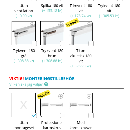
Utan
Spilka 180 vit
Trimvent 180
Trykvent 180
ventilation
(+ 155.18 kr)
vit
vit
(+ 0.00 kr)
(+ 178.74 kr)
(+ 305.53 kr)
Populär
Trykvent 180
Trykvent 180
Titon
grå
brun
akustisk 180
(+ 308.88 kr)
(+ 308.88 kr)
vit
(+ 396.90 kr)
VIKTIG!
MONTERINGSTILLBEHÖR
Vilken ska jag välja?
Populär
Utan
Professionell
Med
montageset
karmskruv
karmskruvar