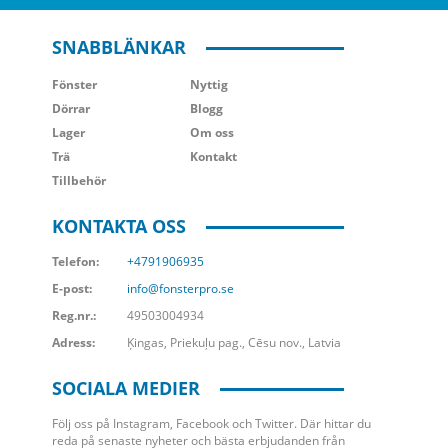
SNABBLÄNKAR
Fönster
Nyttig
Dörrar
Blogg
Lager
Om oss
Trä
Kontakt
Tillbehör
KONTAKTA OSS
Telefon:
+4791906935
E-post:
info@fonsterpro.se
Reg.nr.:
49503004934
Adress:
Ķingas, Priekuļu pag., Cēsu nov., Latvia
SOCIALA MEDIER
Följ oss på Instagram, Facebook och Twitter. Där hittar du
reda på senaste nyheter och bästa erbjudanden från