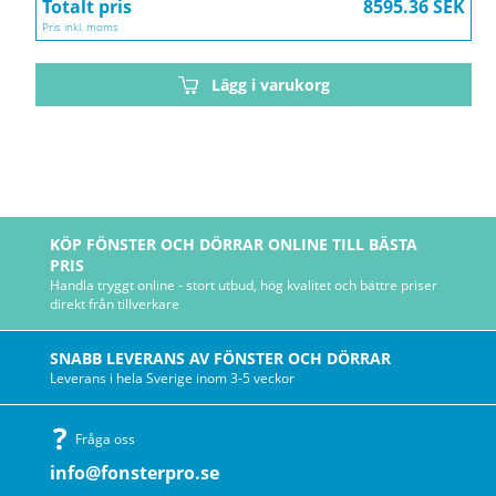
Totalt pris
8595.36 SEK
Pris inkl. moms
Lägg i varukorg
KÖP FÖNSTER OCH DÖRRAR ONLINE TILL BÄSTA
PRIS
Handla tryggt online - stort utbud, hög kvalitet och bättre priser
direkt från tillverkare
SNABB LEVERANS AV FÖNSTER OCH DÖRRAR
Leverans i hela Sverige inom 3-5 veckor
Fråga oss
info@fonsterpro.se