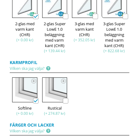
2-glas med
2-glas Super
3-glas med
3-glas Super
varm kant
LowE 1.0
varm kant
LowE 1.0
(CHR)
beläggning
(CHR)
beläggning
(+ 0.00 kr)
med varm
(+ 352.05 kr)
med varm
kant (CHR)
kant (CHR)
(+ 139.44 kr)
(+ 822.68 kr)
KARMPROFIL
Vilken ska jag välja?
Softline
Rustical
(+ 0.00 kr)
(+ 274.87 kr)
FÄRGER OCH LACKER
Vilken ska jag välja?