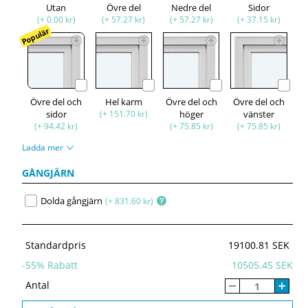
Utan
Övre del
Nedre del
Sidor
(+ 0.00 kr)
(+ 57.27 kr)
(+ 57.27 kr)
(+ 37.15 kr)
Populär
Övre del och
Hel karm
Övre del och
Övre del och
sidor
(+ 151.70 kr)
höger
vänster
(+ 94.42 kr)
(+ 75.85 kr)
(+ 75.85 kr)
Ladda mer
GÅNGJÄRN
Dolda gångjärn
(+ 831.60 kr)
Standardpris
19100.81 SEK
-
55
% Rabatt
10505.45 SEK
Antal