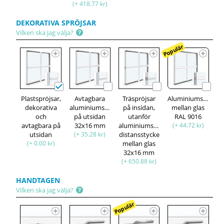
(+ 418.77 kr)
DEKORATIVA SPRÖJSAR
Vilken ska jag välja?
Populär
Plastspröjsar,
Avtagbara
Träspröjsar
Aluminiumspröjsa
dekorativa
aluminiumspröjsar,
på insidan,
mellan glas
och
på utsidan
utanför
RAL 9016
avtagbara på
32x16 mm
aluminiumspröjsar,
(+ 44.72 kr)
utsidan
(+ 35.28 kr)
distansstycke
(+ 0.00 kr)
mellan glas
32x16 mm
(+ 650.88 kr)
HANDTAGEN
Vilken ska jag välja?
Populär