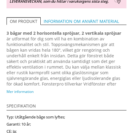
LEVERANSVECKAN, som du hittar i varukorgens sista steg.
INFORMATION OM ANVÄNT MATERIAL
OM PRODUKT
3 bågar med 2 horisontella spröjsar, 2 vertikala spröjsar
är utformat för dig som vill ha en kombination av
funktionalitet och stil. Toppsvängsmekanismen gör att
bågen kan vridas hela 180°, vilket gör rengöring och
underhåll enkelt från insidan. Detta gör fönstret både
säkert och praktiskt att använda samtidigt som det ger
effektiv ventilation i rummet. Du kan välja mellan klassisk
eller rustik karmprofil samt olika glaslösningar som
självrengörande glas, energiglas eller ljudisolerande glas
för ökad komfort. Fonsterpro tillverkar Vridfönster efter
mått så att de passar perfekt till ditt projekt, oavsett om det
Mer information
gäller nybyggnation, renovering eller utbyte av gamla
fönster. För extra skydd mot väder och vind kan du få
SPECIFIKATION
fönstret med aluminiumbeklädnad på utsidan, vilket ger
lång livslängd och minimalt underhåll. Denna design
Typ: Utåtgående båge som lyftes;
passar lika bra i vardagsrum, kök, sovrum eller fritidshus
och bidrar till att skapa en ljus och behaglig atmosfär i
Garanti: 10 år;
hemmet. Välj Fonsterpro för dina fönsterprojekt – kvalitet,
CE: Ja;