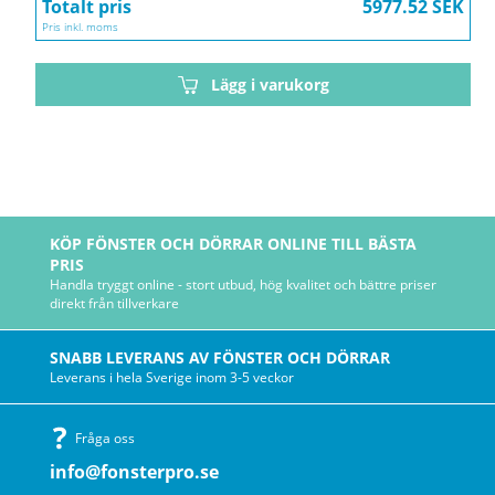
Totalt pris
5977.52 SEK
Pris inkl. moms
Lägg i varukorg
KÖP FÖNSTER OCH DÖRRAR ONLINE TILL BÄSTA
PRIS
Handla tryggt online - stort utbud, hög kvalitet och bättre priser
direkt från tillverkare
SNABB LEVERANS AV FÖNSTER OCH DÖRRAR
Leverans i hela Sverige inom 3-5 veckor
Fråga oss
info@fonsterpro.se