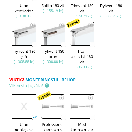
Utan
Spilka 180 vit
Trimvent 180
Trykvent 180
ventilation
(+ 155.19 kr)
vit
vit
(+ 0.00 kr)
(+ 178.74 kr)
(+ 305.54 kr)
Populär
Trykvent 180
Trykvent 180
Titon
grå
brun
akustisk 180
(+ 308.88 kr)
(+ 308.88 kr)
vit
(+ 396.90 kr)
VIKTIG!
MONTERINGSTILLBEHÖR
Vilken ska jag välja?
Populär
Utan
Professionell
Med
montageset
karmskruv
karmskruvar