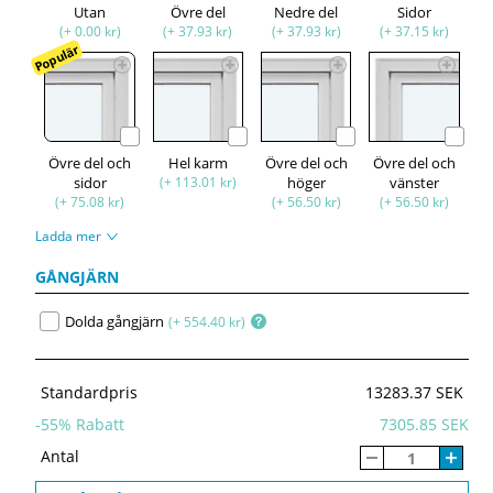
Utan
Övre del
Nedre del
Sidor
(+ 0.00 kr)
(+ 37.93 kr)
(+ 37.93 kr)
(+ 37.15 kr)
Populär
Övre del och
Hel karm
Övre del och
Övre del och
sidor
(+ 113.01 kr)
höger
vänster
(+ 75.08 kr)
(+ 56.50 kr)
(+ 56.50 kr)
Ladda mer
GÅNGJÄRN
Dolda gångjärn
(+ 554.40 kr)
Standardpris
13283.37 SEK
-
55
% Rabatt
7305.85 SEK
Antal