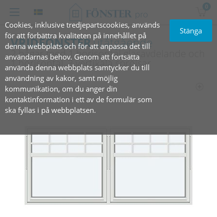
0
Cookies, inklusive tredjepartscookies, används
Stänga
för att förbättra kvaliteten på innehållet på
VRIDFÖNSTER
utåtgående
denna webbplats och för att anpassa det till
2 bågar med 1 horisontal glasavdelande och
användarnas behov. Genom att fortsätta
1 horisontal, 3 vertikala‎ spröjsar
använda denna webbplats samtycker du till
användning av kakor, samt möjlig
kommunikation, om du anger din
kontaktinformation i ett av de formulär som
ska fyllas i på webbplatsen.