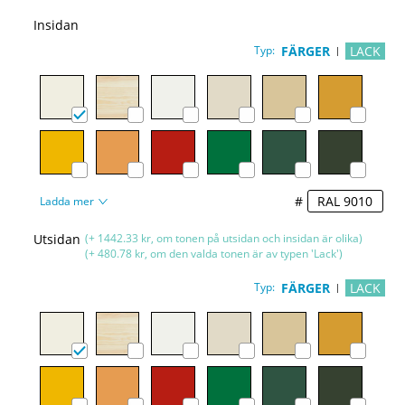
Insidan
Typ:
FÄRGER
LACK
#
Ladda mer
Utsidan
(+ 1442.33 kr, om tonen på utsidan och insidan är olika)
(+ 480.78 kr, om den valda tonen är av typen 'Lack')
Typ:
FÄRGER
LACK