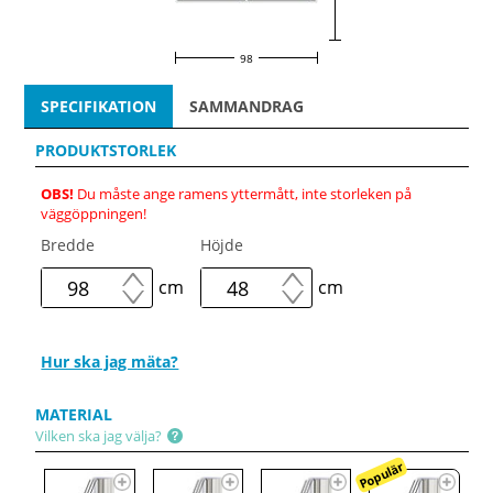
98
SPECIFIKATION
SAMMANDRAG
PRODUKTSTORLEK
OBS!
Du måste ange ramens yttermått, inte storleken på
väggöppningen!
Bredde
Höjde
cm
cm
Hur ska jag mäta?
MATERIAL
Vilken ska jag välja?
Populär