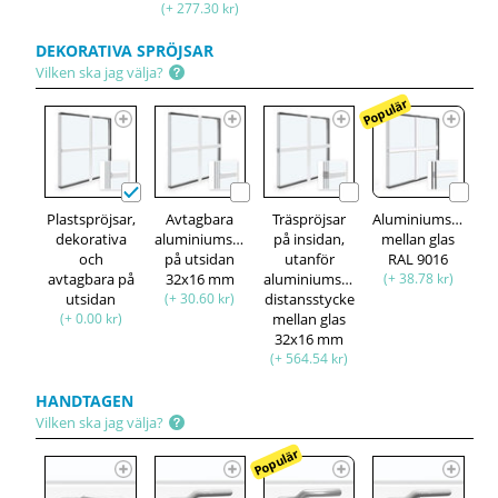
(+ 277.30 kr)
DEKORATIVA SPRÖJSAR
Vilken ska jag välja?
Populär
Plastspröjsar,
Avtagbara
Träspröjsar
Aluminiumspröjsa
dekorativa
aluminiumspröjsar,
på insidan,
mellan glas
och
på utsidan
utanför
RAL 9016
avtagbara på
32x16 mm
aluminiumspröjsar,
(+ 38.78 kr)
utsidan
(+ 30.60 kr)
distansstycke
(+ 0.00 kr)
mellan glas
32x16 mm
(+ 564.54 kr)
HANDTAGEN
Vilken ska jag välja?
Populär