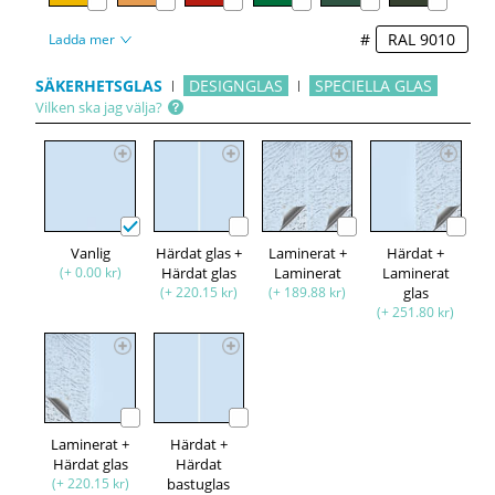
#
Ladda mer
SÄKERHETSGLAS
DESIGNGLAS
SPECIELLA GLAS
Vilken ska jag välja?
Vanlig
Härdat glas +
Laminerat +
Härdat +
(+ 0.00 kr)
Härdat glas
Laminerat
Laminerat
(+ 220.15 kr)
(+ 189.88 kr)
glas
(+ 251.80 kr)
Laminerat +
Härdat +
Härdat glas
Härdat
(+ 220.15 kr)
bastuglas