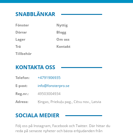
SNABBLÄNKAR
Fönster
Nyttig
Dörrar
Blogg
Lager
Om oss
Trä
Kontakt
Tillbehör
KONTAKTA OSS
Telefon:
+4791906935
E-post:
info@fonsterpro.se
Reg.nr.:
49503004934
Adress:
Ķingas, Priekuļu pag., Cēsu nov., Latvia
SOCIALA MEDIER
Följ oss på Instagram, Facebook och Twitter. Där hittar du
reda på senaste nyheter och bästa erbjudanden från