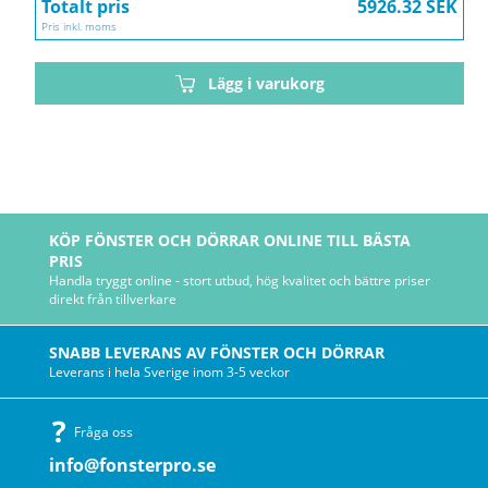
Totalt pris
5926.32 SEK
Pris inkl. moms
Lägg i varukorg
KÖP FÖNSTER OCH DÖRRAR ONLINE TILL BÄSTA
PRIS
Handla tryggt online - stort utbud, hög kvalitet och bättre priser
direkt från tillverkare
SNABB LEVERANS AV FÖNSTER OCH DÖRRAR
Leverans i hela Sverige inom 3-5 veckor
Fråga oss
info@fonsterpro.se