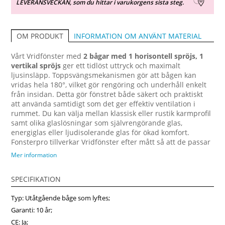
LEVERANSVECKAN, som du hittar i varukorgens sista steg.
INFORMATION OM ANVÄNT MATERIAL
OM PRODUKT
Vårt Vridfönster med
2 bågar med 1 horisontell spröjs, 1
vertikal spröjs
ger ett tidlöst uttryck och maximalt
ljusinsläpp. Toppsvängsmekanismen gör att bågen kan
vridas hela 180°, vilket gör rengöring och underhåll enkelt
från insidan. Detta gör fönstret både säkert och praktiskt
att använda samtidigt som det ger effektiv ventilation i
rummet. Du kan välja mellan klassisk eller rustik karmprofil
samt olika glaslösningar som självrengörande glas,
energiglas eller ljudisolerande glas för ökad komfort.
Fonsterpro tillverkar Vridfönster efter mått så att de passar
perfekt till ditt projekt, oavsett om det gäller nybyggnation,
Mer information
renovering eller utbyte av gamla fönster. För extra skydd
mot väder och vind kan du få fönstret med
SPECIFIKATION
aluminiumbeklädnad på utsidan, vilket ger lång livslängd
och minimalt underhåll. Denna design passar lika bra i
Typ: Utåtgående båge som lyftes;
vardagsrum, kök, sovrum eller fritidshus och bidrar till att
skapa en ljus och behaglig atmosfär i hemmet. Köp fönster
Garanti: 10 år;
online hos Fonsterpro – kvalitet och kort leveranstid i hela
CE: Ja;