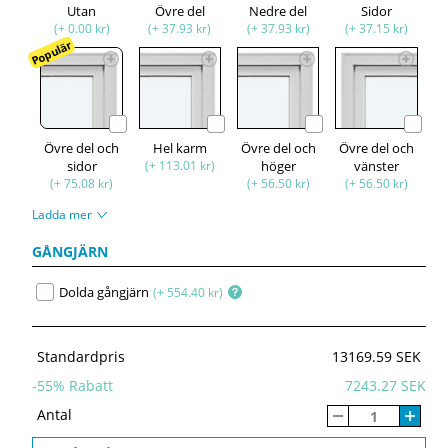
Utan
Övre del
Nedre del
Sidor
(+ 0.00 kr)
(+ 37.93 kr)
(+ 37.93 kr)
(+ 37.15 kr)
Populär
Övre del och
Hel karm
Övre del och
Övre del och
sidor
(+ 113.01 kr)
höger
vänster
(+ 75.08 kr)
(+ 56.50 kr)
(+ 56.50 kr)
Ladda mer
GÅNGJÄRN
Dolda gångjärn
(+ 554.40 kr)
Standardpris
13169.59 SEK
-
55
% Rabatt
7243.27 SEK
Antal