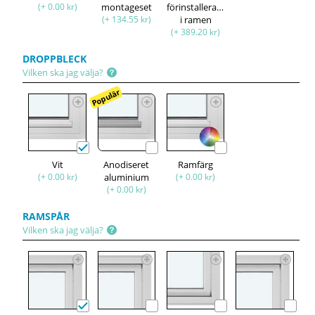
(+ 0.00 kr)
montageset
förinstallerade
(+ 134.55 kr)
i ramen
(+ 389.20 kr)
DROPPBLECK
Vilken ska jag välja?
Populär
Vit
Anodiseret
Ramfärg
(+ 0.00 kr)
aluminium
(+ 0.00 kr)
(+ 0.00 kr)
RAMSPÅR
Vilken ska jag välja?