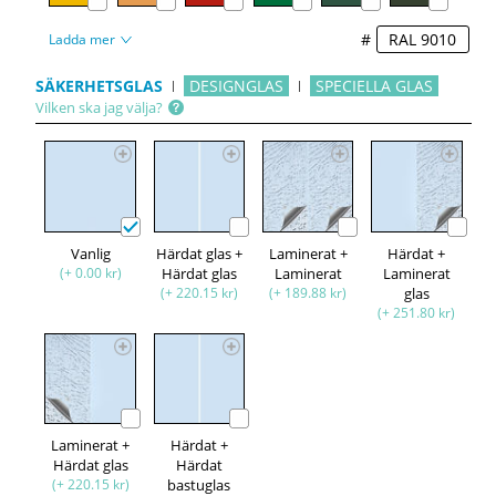
#
Ladda mer
SÄKERHETSGLAS
DESIGNGLAS
SPECIELLA GLAS
Vilken ska jag välja?
Vanlig
Härdat glas +
Laminerat +
Härdat +
(+ 0.00 kr)
Härdat glas
Laminerat
Laminerat
(+ 220.15 kr)
(+ 189.88 kr)
glas
(+ 251.80 kr)
Laminerat +
Härdat +
Härdat glas
Härdat
(+ 220.15 kr)
bastuglas