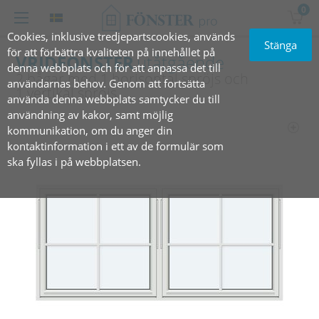
0
Cookies, inklusive tredjepartscookies, används
Stänga
för att förbättra kvaliteten på innehållet på
VRIDFÖNSTER
utåtgående
denna webbplats och för att anpassa det till
2 bågar med 1 horisontal spröjs och
användarnas behov. Genom att fortsätta
1 vertikal spröjs
använda denna webbplats samtycker du till
användning av kakor, samt möjlig
kommunikation, om du anger din
kontaktinformation i ett av de formulär som
ska fyllas i på webbplatsen.