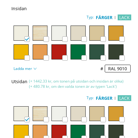
Insidan
Typ:
FÄRGER
LACK
#
Ladda mer
Utsidan
(+ 1442.33 kr, om tonen på utsidan och insidan är olika)
(+ 480.78 kr, om den valda tonen är av typen 'Lack')
Typ:
FÄRGER
LACK