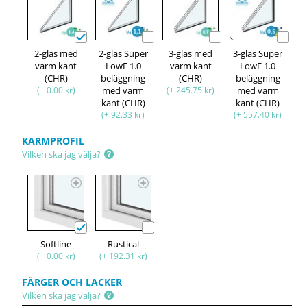
2-glas med
2-glas Super
3-glas med
3-glas Super
varm kant
LowE 1.0
varm kant
LowE 1.0
(CHR)
beläggning
(CHR)
beläggning
(+ 0.00 kr)
med varm
(+ 245.75 kr)
med varm
kant (CHR)
kant (CHR)
(+ 92.33 kr)
(+ 557.40 kr)
KARMPROFIL
Vilken ska jag välja?
Softline
Rustical
(+ 0.00 kr)
(+ 192.31 kr)
FÄRGER OCH LACKER
Vilken ska jag välja?