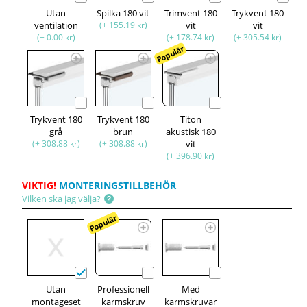
Utan
Spilka 180 vit
Trimvent 180
Trykvent 180
ventilation
(+ 155.19 kr)
vit
vit
(+ 0.00 kr)
(+ 178.74 kr)
(+ 305.54 kr)
Populär
Trykvent 180
Trykvent 180
Titon
grå
brun
akustisk 180
(+ 308.88 kr)
(+ 308.88 kr)
vit
(+ 396.90 kr)
VIKTIG!
MONTERINGSTILLBEHÖR
Vilken ska jag välja?
Populär
Utan
Professionell
Med
montageset
karmskruv
karmskruvar