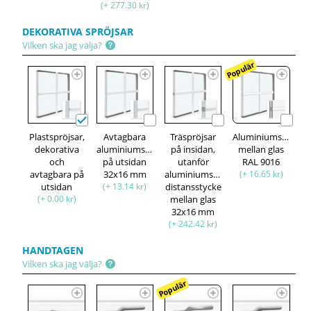
(+ 277.30 kr)
DEKORATIVA SPRÖJSAR
Vilken ska jag välja?
Populär
Plastspröjsar,
Avtagbara
Träspröjsar
Aluminiumspröjsa
dekorativa
aluminiumspröjsar,
på insidan,
mellan glas
och
på utsidan
utanför
RAL 9016
avtagbara på
32x16 mm
aluminiumspröjsar,
(+ 16.65 kr)
utsidan
(+ 13.14 kr)
distansstycke
(+ 0.00 kr)
mellan glas
32x16 mm
(+ 242.42 kr)
HANDTAGEN
Vilken ska jag välja?
Populär