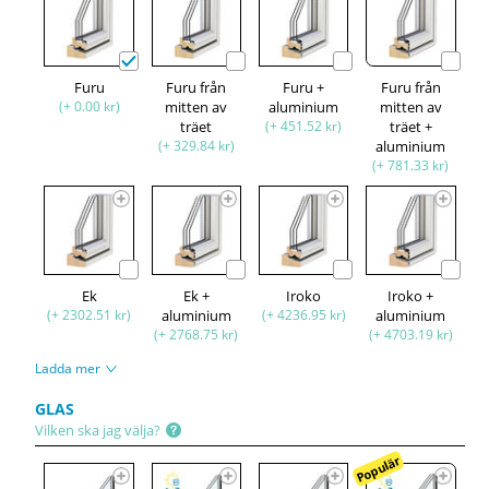
Furu
Furu från
Furu +
Furu från
(+ 0.00 kr)
mitten av
aluminium
mitten av
träet
(+ 451.52 kr)
träet +
(+ 329.84 kr)
aluminium
(+ 781.33 kr)
Ek
Ek +
Iroko
Iroko +
(+ 2302.51 kr)
aluminium
(+ 4236.95 kr)
aluminium
(+ 2768.75 kr)
(+ 4703.19 kr)
Ladda mer
GLAS
Vilken ska jag välja?
Populär