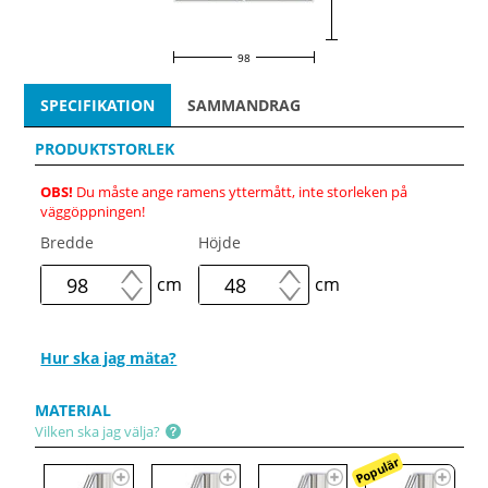
98
SPECIFIKATION
SAMMANDRAG
PRODUKTSTORLEK
OBS!
Du måste ange ramens yttermått, inte storleken på
väggöppningen!
Bredde
Höjde
cm
cm
Hur ska jag mäta?
MATERIAL
Vilken ska jag välja?
Populär