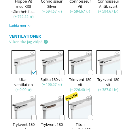
Hoppe Vit
Connoisseur
Connoisseur
Connoisseur
med KISI
Silver
Vit
Antik svart
säkerhetsfunktion
(+ 594.67 kr)
(+ 594.67 kr)
(+ 594.67 kr)
(+ 762.52 kr)
Ladda mer
VENTILATIONER
Vilken ska jag välja?
Utan
Spilka 180 vit
Trimvent 180
Trykvent 180
ventilation
(+ 196.57 kr)
vit
vit
(+ 0.00 kr)
(+ 226.40 kr)
(+ 387.01 kr)
Populär
Trykvent 180
Trykvent 180
Titon