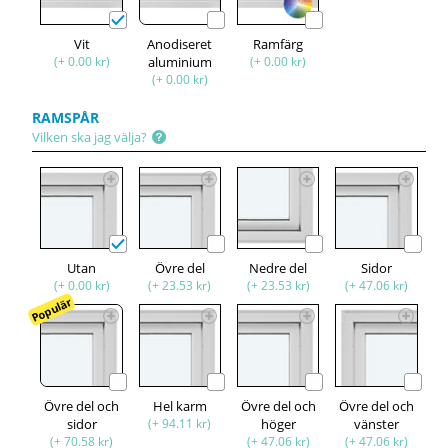
Vit
Anodiseret
Ramfärg
(+ 0.00 kr)
aluminium
(+ 0.00 kr)
(+ 0.00 kr)
RAMSPÅR
Vilken ska jag välja?
Utan
Övre del
Nedre del
Sidor
(+ 0.00 kr)
(+ 23.53 kr)
(+ 23.53 kr)
(+ 47.06 kr)
Populär
Övre del och
Hel karm
Övre del och
Övre del och
sidor
(+ 94.11 kr)
höger
vänster
(+ 70.58 kr)
(+ 47.06 kr)
(+ 47.06 kr)