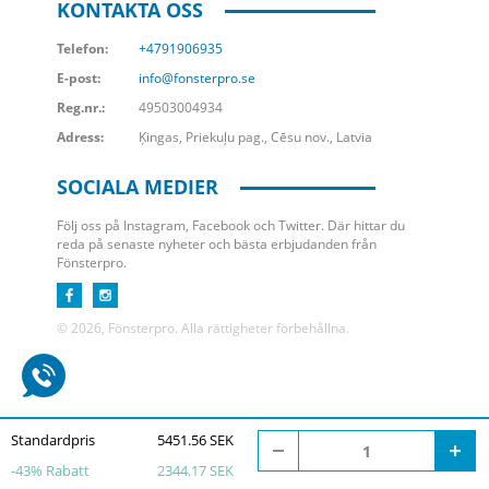
KONTAKTA OSS
Telefon:
+4791906935
E-post:
info@fonsterpro.se
Reg.nr.:
49503004934
Adress:
Ķingas, Priekuļu pag., Cēsu nov., Latvia
SOCIALA MEDIER
Följ oss på Instagram, Facebook och Twitter. Där hittar du
reda på senaste nyheter och bästa erbjudanden från
Fönsterpro.
© 2026, Fönsterpro. Alla rättigheter förbehållna.
Standardpris
5451.56 SEK
-
43
% Rabatt
2344.17 SEK