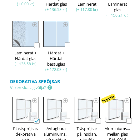
(+ 0.00 kr)
Härdat glas
Laminerat
Laminerat
(+ 136.58 kr)
(+ 117.80 kr)
glas
(+ 156.21 kr)
Laminerat +
Härdat +
Härdat glas
Härdat
(+ 136.58 kr)
bastuglas
(+ 172.03 kr)
DEKORATIVA SPRÖJSAR
Vilken ska jag välja?
Populär
Plastspröjsar,
Avtagbara
Träspröjsar
Aluminiumspröjsa
dekorativa
aluminiumspröjsar,
på insidan,
mellan glas
och
på utsidan
utanför
RAL 9016