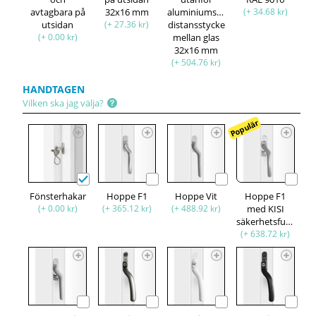
avtagbara på
32x16 mm
aluminiumspröjsar,
(+ 34.68 kr)
utsidan
(+ 27.36 kr)
distansstycke
(+ 0.00 kr)
mellan glas
32x16 mm
(+ 504.76 kr)
HANDTAGEN
Vilken ska jag välja?
Populär
Fönsterhakar
Hoppe F1
Hoppe Vit
Hoppe F1
(+ 0.00 kr)
(+ 365.12 kr)
(+ 488.92 kr)
med KISI
säkerhetsfunktion
(+ 638.72 kr)