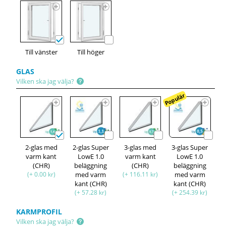
Till vänster
Till höger
GLAS
Vilken ska jag välja?
Populär
2-glas med
2-glas Super
3-glas med
3-glas Super
varm kant
LowE 1.0
varm kant
LowE 1.0
(CHR)
beläggning
(CHR)
beläggning
(+ 0.00 kr)
med varm
(+ 116.11 kr)
med varm
kant (CHR)
kant (CHR)
(+ 57.28 kr)
(+ 254.39 kr)
KARMPROFIL
Vilken ska jag välja?