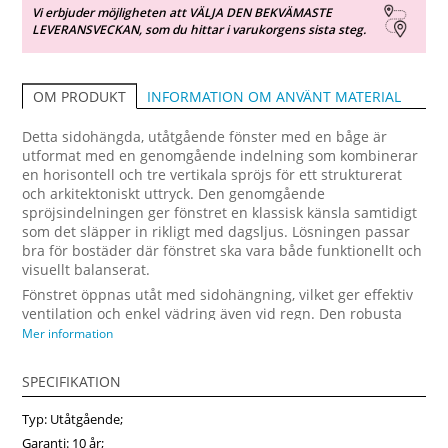
Vi erbjuder möjligheten att VÄLJA DEN BEKVÄMASTE
LEVERANSVECKAN, som du hittar i varukorgens sista steg.
INFORMATION OM ANVÄNT MATERIAL
OM PRODUKT
Detta sidohängda, utåtgående fönster med en båge är
utformat med en genomgående indelning som kombinerar
en horisontell och tre vertikala spröjs för ett strukturerat
och arkitektoniskt uttryck. Den genomgående
spröjsindelningen ger fönstret en klassisk känsla samtidigt
som det släpper in rikligt med dagsljus. Lösningen passar
bra för bostäder där fönstret ska vara både funktionellt och
visuellt balanserat.
Fönstret öppnas utåt med sidohängning, vilket ger effektiv
ventilation och enkel vädring även vid regn. Den robusta
träkonstruktionen ger god värmeisolering och hög
Mer information
motståndskraft mot deformation, vilket är viktigt i svenska
klimatförhållanden. Fönstret kan utrustas med
SPECIFIKATION
öppningsbegränsare för säker vädring samt funktionsglas
för bättre solskydd, bullerdämpning eller ökad säkerhet.
Typ: Utåtgående;
Detta är ett energieffektivt sidohängt träfönster för dig som
Garanti: 10 år;
vill ha stabil kvalitet och flexibla anpassningar. Beställ