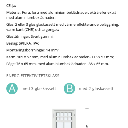
direkt hos fonsterpro.se.
CE: Ja;
Material: Furu, furu med aluminiumbeklädnader, ekträ eller ekträ
med aluminiumbeklädnader;
Glas: 2 eller 3 glas glaskassett med värmereflekterande beläggning,
varm kant (CHR) och argongas;
Glastätningar: Svart gummi;
Beslag: SPILKA, IPA;
Monteringsborrningar: 14 mm;
Karm: 105 x 57 mm, med aluminiumbeklädnader - 115 x 57 mm;
Båge: 76 x 65 mm, med aluminiumbeklädnader - 86 x 65 mm.
ENERGIEFFEKTIVITETSKLASS
med 3-glaskassett
med 2-glaskassett
48