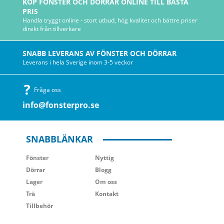
KÖP FÖNSTER OCH DÖRRAR ONLINE TILL BÄSTA
PRIS
Handla tryggt online - stort utbud, hög kvalitet och bättre priser
direkt från tillverkare
SNABB LEVERANS AV FÖNSTER OCH DÖRRAR
Leverans i hela Sverige inom 3-5 veckor
Fråga oss
info@fonsterpro.se
SNABBLÄNKAR
Fönster
Nyttig
Dörrar
Blogg
Lager
Om oss
Trä
Kontakt
Tillbehör