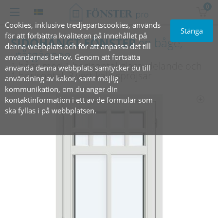
0
Cookies, inklusive tredjepartscookies, används
Stänga
för att förbättra kvaliteten på innehållet på
SIDOHÄNGT FÖNSTER
en båge,
denna webbplats och för att anpassa det till
utåtgående
användarnas behov. Genom att fortsätta
1 båge med 1 horisontal glasavdelande och
använda denna webbplats samtycker du till
1 horisontal, 3 vertikala spröjsar
användning av kakor, samt möjlig
kommunikation, om du anger din
kontaktinformation i ett av de formulär som
ska fyllas i på webbplatsen.