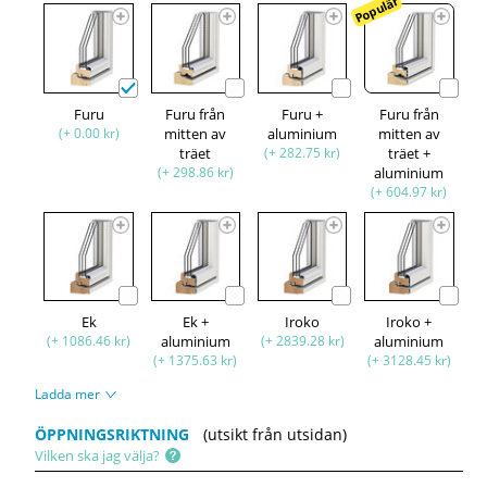
Populär
Furu
Furu från
Furu +
Furu från
(+ 0.00 kr)
mitten av
aluminium
mitten av
träet
(+ 282.75 kr)
träet +
(+ 298.86 kr)
aluminium
(+ 604.97 kr)
Ek
Ek +
Iroko
Iroko +
(+ 1086.46 kr)
aluminium
(+ 2839.28 kr)
aluminium
(+ 1375.63 kr)
(+ 3128.45 kr)
Ladda mer
ÖPPNINGSRIKTNING
(utsikt från utsidan)
Vilken ska jag välja?