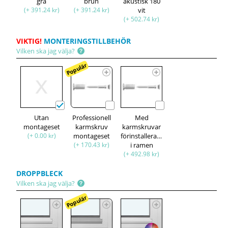
grå
brun
akustisk 180
(+ 391.24 kr)
(+ 391.24 kr)
vit
(+ 502.74 kr)
VIKTIG!
MONTERINGSTILLBEHÖR
Vilken ska jag välja?
Populär
Utan
Professionell
Med
montageset
karmskruv
karmskruvar
(+ 0.00 kr)
montageset
förinstallerade
(+ 170.43 kr)
i ramen
(+ 492.98 kr)
DROPPBLECK
Vilken ska jag välja?
Populär