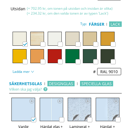
Utsidan
(+ 702.95 kr, om tonen på utsidan och insidan är olika)
(+ 234.32 kr, om den valda tonen är av typen 'Lack')
Typ:
FÄRGER
LACK
#
Ladda mer
SÄKERHETSGLAS
DESIGNGLAS
SPECIELLA GLAS
Vilken ska jag välja?
Vanlig
Härdat glas +
Laminerat +
Härdat +