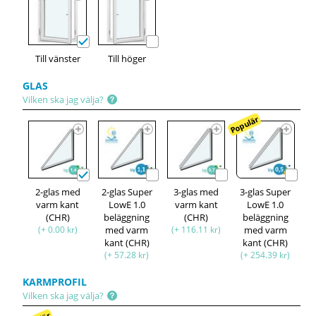
Till vänster
Till höger
GLAS
Vilken ska jag välja?
Populär
2-glas med
2-glas Super
3-glas med
3-glas Super
varm kant
LowE 1.0
varm kant
LowE 1.0
(CHR)
beläggning
(CHR)
beläggning
(+ 0.00 kr)
med varm
(+ 116.11 kr)
med varm
kant (CHR)
kant (CHR)
(+ 57.28 kr)
(+ 254.39 kr)
KARMPROFIL
Vilken ska jag välja?