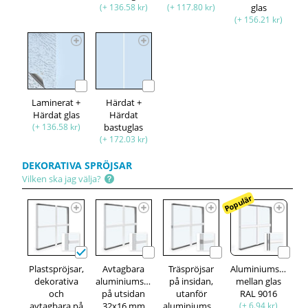
(+ 136.58 kr)
(+ 117.80 kr)
glas
(+ 156.21 kr)
Laminerat +
Härdat +
Härdat glas
Härdat
(+ 136.58 kr)
bastuglas
(+ 172.03 kr)
DEKORATIVA SPRÖJSAR
Vilken ska jag välja?
Populär
Plastspröjsar,
Avtagbara
Träspröjsar
Aluminiumspröjsa
dekorativa
aluminiumspröjsar,
på insidan,
mellan glas
och
på utsidan
utanför
RAL 9016
avtagbara på
32x16 mm
aluminiumspröjsar,
(+ 6.94 kr)