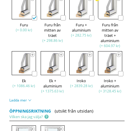
Furu
Furu från
Furu +
Furu från
(+ 0.00 kr)
mitten av
aluminium
mitten av
träet
(+ 282.75 kr)
träet +
(+ 298.86 kr)
aluminium
(+ 604.97 kr)
Ek
Ek +
Iroko
Iroko +
(+ 1086.46 kr)
aluminium
(+ 2839.28 kr)
aluminium
(+ 1375.63 kr)
(+ 3128.45 kr)
Ladda mer
ÖPPNINGSRIKTNING
(utsikt från utsidan)
Vilken ska jag välja?