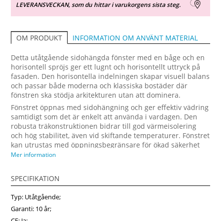
LEVERANSVECKAN, som du hittar i varukorgens sista steg.
INFORMATION OM ANVÄNT MATERIAL
OM PRODUKT
Detta utåtgående sidohängda fönster med en båge och en
horisontell spröjs ger ett lugnt och horisontellt uttryck på
fasaden. Den horisontella indelningen skapar visuell balans
och passar både moderna och klassiska bostäder där
fönstren ska stödja arkitekturen utan att dominera.
Fönstret öppnas med sidohängning och ger effektiv vädring
samtidigt som det är enkelt att använda i vardagen. Den
robusta träkonstruktionen bidrar till god värmeisolering
och hög stabilitet, även vid skiftande temperaturer. Fönstret
kan utrustas med öppningsbegränsare för ökad säkerhet
vid vädring samt funktionsglas för bättre komfort och
Mer information
minskat buller. Detta är ett sidohängt fönster som
kombinerar energieffektiv prestanda med tidlös design.
SPECIFIKATION
Utforska valen och beställ hos fonsterpro.se.
Typ: Utåtgående;
Garanti: 10 år;
CE: Ja;