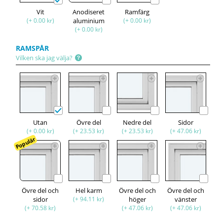
Vit
Anodiseret
Ramfärg
(+ 0.00 kr)
aluminium
(+ 0.00 kr)
(+ 0.00 kr)
RAMSPÅR
Vilken ska jag välja?
Utan
Övre del
Nedre del
Sidor
(+ 0.00 kr)
(+ 23.53 kr)
(+ 23.53 kr)
(+ 47.06 kr)
Populär
Övre del och
Hel karm
Övre del och
Övre del och
sidor
(+ 94.11 kr)
höger
vänster
(+ 70.58 kr)
(+ 47.06 kr)
(+ 47.06 kr)