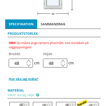
48
SPECIFIKATION
SAMMANDRAG
PRODUKTSTORLEK
OBS!
Du måste ange ramens yttermått, inte storleken på
väggöppningen!
Bredde
Höjde
cm
cm
Hur ska jag mäta?
MATERIAL
Vilken ska jag välja?
Populär