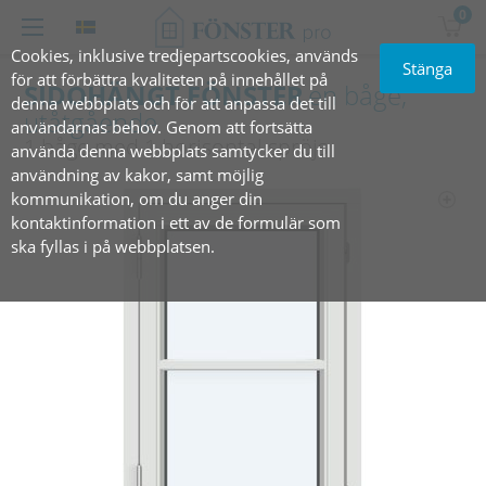
0
Cookies, inklusive tredjepartscookies, används
Stänga
för att förbättra kvaliteten på innehållet på
SIDOHÄNGT FÖNSTER
en båge,
denna webbplats och för att anpassa det till
utåtgående
användarnas behov. Genom att fortsätta
1 båge med 1 horisontal spröjs
använda denna webbplats samtycker du till
användning av kakor, samt möjlig
kommunikation, om du anger din
kontaktinformation i ett av de formulär som
ska fyllas i på webbplatsen.