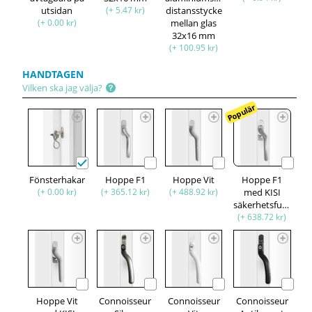
utsidan
(+ 5.47 kr)
distansstycke
(+ 0.00 kr)
mellan glas
32x16 mm
(+ 100.95 kr)
HANDTAGEN
Vilken ska jag välja?
Populär
Fönsterhakar
Hoppe F1
Hoppe Vit
Hoppe F1
(+ 0.00 kr)
(+ 365.12 kr)
(+ 488.92 kr)
med KISI
säkerhetsfunktion
(+ 638.72 kr)
Hoppe Vit
Connoisseur
Connoisseur
Connoisseur