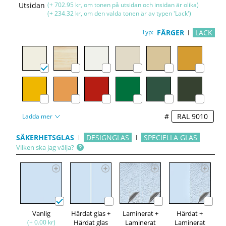
Utsidan
(+ 702.95 kr, om tonen på utsidan och insidan är olika)
(+ 234.32 kr, om den valda tonen är av typen 'Lack')
Typ:
FÄRGER
LACK
#
Ladda mer
SÄKERHETSGLAS
DESIGNGLAS
SPECIELLA GLAS
Vilken ska jag välja?
Vanlig
Härdat glas +
Laminerat +
Härdat +
(+ 0.00 kr)
Härdat glas
Laminerat
Laminerat