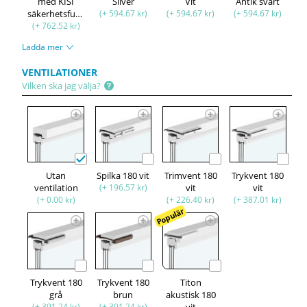
med KISI
Silver
Vit
Antik svart
säkerhetsfunktion
(+ 594.67 kr)
(+ 594.67 kr)
(+ 594.67 kr)
(+ 762.52 kr)
Ladda mer
VENTILATIONER
Vilken ska jag välja?
Utan
Spilka 180 vit
Trimvent 180
Trykvent 180
ventilation
(+ 196.57 kr)
vit
vit
(+ 0.00 kr)
(+ 226.40 kr)
(+ 387.01 kr)
Populär
Trykvent 180
Trykvent 180
Titon
grå
brun
akustisk 180
(+ 391.24 kr)
(+ 391.24 kr)
vit