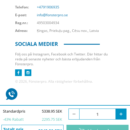
Telefon:
+4791906935
E-post:
info@fonsterpro.se
Reg.nr.:
49503004934
Adress:
Ķingas, Priekuļu pag., Cēsu nov., Latvia
SOCIALA MEDIER
Följ oss på Instagram, Facebook och Twitter. Där hittar du
reda på senaste nyheter och bästa erbjudanden från
Fönsterpro.
© 2026, Fönsterpro. Alla rättigheter förbehållna.
Standardpris
5338.95 SEK
-
43
% Rabatt
2295.75 SEK
Totalt pris