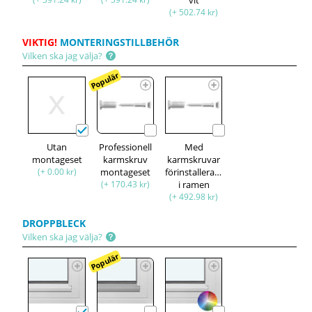
(+ 502.74 kr)
VIKTIG!
MONTERINGSTILLBEHÖR
Vilken ska jag välja?
Populär
Utan
Professionell
Med
montageset
karmskruv
karmskruvar
(+ 0.00 kr)
montageset
förinstallerade
(+ 170.43 kr)
i ramen
(+ 492.98 kr)
DROPPBLECK
Vilken ska jag välja?
Populär