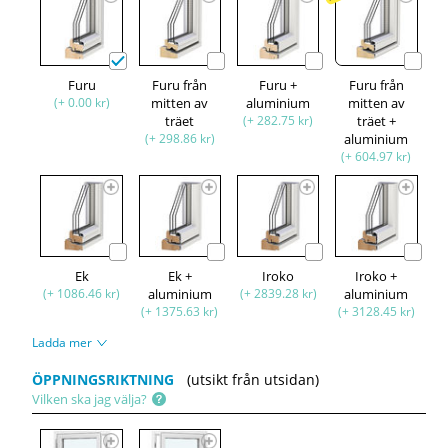
Furu
Furu från
Furu +
Furu från
(+ 0.00 kr)
mitten av
aluminium
mitten av
träet
(+ 282.75 kr)
träet +
(+ 298.86 kr)
aluminium
(+ 604.97 kr)
Ek
Ek +
Iroko
Iroko +
(+ 1086.46 kr)
aluminium
(+ 2839.28 kr)
aluminium
(+ 1375.63 kr)
(+ 3128.45 kr)
Ladda mer
ÖPPNINGSRIKTNING
(utsikt från utsidan)
Vilken ska jag välja?