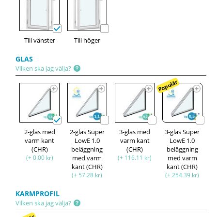
Till vänster
Till höger
GLAS
Vilken ska jag välja?
Populär
2-glas med
2-glas Super
3-glas med
3-glas Super
varm kant
LowE 1.0
varm kant
LowE 1.0
(CHR)
beläggning
(CHR)
beläggning
(+ 0.00 kr)
med varm
(+ 116.11 kr)
med varm
kant (CHR)
kant (CHR)
(+ 57.28 kr)
(+ 254.39 kr)
KARMPROFIL
Vilken ska jag välja?