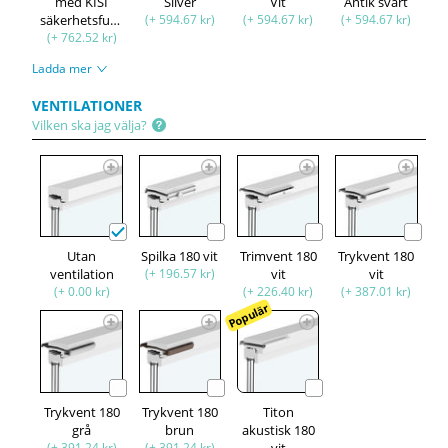
med KISI
Silver
Vit
Antik svart
säkerhetsfunktion
(+ 594.67 kr)
(+ 594.67 kr)
(+ 594.67 kr)
(+ 762.52 kr)
Ladda mer
VENTILATIONER
Vilken ska jag välja?
Utan
Spilka 180 vit
Trimvent 180
Trykvent 180
ventilation
(+ 196.57 kr)
vit
vit
(+ 0.00 kr)
(+ 226.40 kr)
(+ 387.01 kr)
Populär
Trykvent 180
Trykvent 180
Titon
grå
brun
akustisk 180
(+ 391.24 kr)
(+ 391.24 kr)
vit