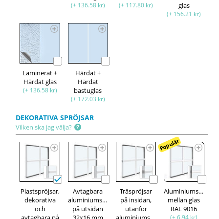
(+ 136.58 kr)
(+ 117.80 kr)
glas
(+ 156.21 kr)
Laminerat +
Härdat +
Härdat glas
Härdat
(+ 136.58 kr)
bastuglas
(+ 172.03 kr)
DEKORATIVA SPRÖJSAR
Vilken ska jag välja?
Populär
Plastspröjsar,
Avtagbara
Träspröjsar
Aluminiumspröjsa
dekorativa
aluminiumspröjsar,
på insidan,
mellan glas
och
på utsidan
utanför
RAL 9016
avtagbara på
32x16 mm
aluminiumspröjsar,
(+ 6.94 kr)