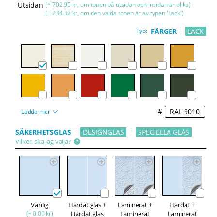
Utsidan
(+ 702.95 kr, om tonen på utsidan och insidan är olika)
(+ 234.32 kr, om den valda tonen är av typen 'Lack')
Typ:
FÄRGER
LACK
#
Ladda mer
SÄKERHETSGLAS
DESIGNGLAS
SPECIELLA GLAS
Vilken ska jag välja?
Vanlig
Härdat glas +
Laminerat +
Härdat +
(+ 0.00 kr)
Härdat glas
Laminerat
Laminerat