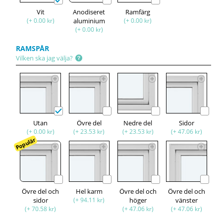
Vit
Anodiseret
Ramfärg
(+ 0.00 kr)
aluminium
(+ 0.00 kr)
(+ 0.00 kr)
RAMSPÅR
Vilken ska jag välja?
Utan
Övre del
Nedre del
Sidor
(+ 0.00 kr)
(+ 23.53 kr)
(+ 23.53 kr)
(+ 47.06 kr)
Populär
Övre del och
Hel karm
Övre del och
Övre del och
sidor
(+ 94.11 kr)
höger
vänster
(+ 70.58 kr)
(+ 47.06 kr)
(+ 47.06 kr)