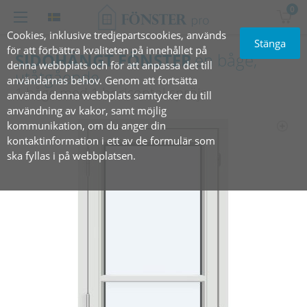
0
Cookies, inklusive tredjepartscookies, används
Stänga
för att förbättra kvaliteten på innehållet på
SIDOHÄNGT FÖNSTER
en båge,
denna webbplats och för att anpassa det till
utåtgående
användarnas behov. Genom att fortsätta
1 båge med 1 horisontal spröjs
använda denna webbplats samtycker du till
användning av kakor, samt möjlig
kommunikation, om du anger din
kontaktinformation i ett av de formulär som
ska fyllas i på webbplatsen.