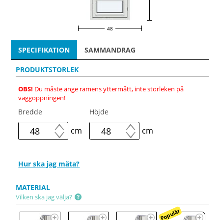
48
SPECIFIKATION
SAMMANDRAG
PRODUKTSTORLEK
OBS!
Du måste ange ramens yttermått, inte storleken på
väggöppningen!
Bredde
Höjde
cm
cm
Hur ska jag mäta?
MATERIAL
Vilken ska jag välja?
Populär