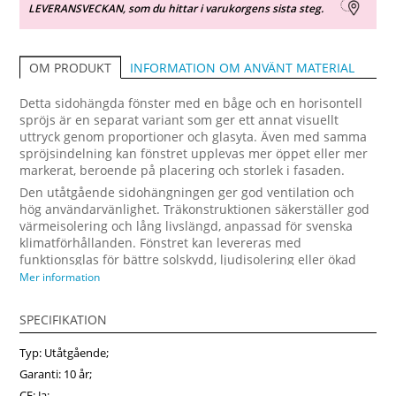
LEVERANSVECKAN, som du hittar i varukorgens sista steg.
INFORMATION OM ANVÄNT MATERIAL
OM PRODUKT
Detta sidohängda fönster med en båge och en horisontell
spröjs är en separat variant som ger ett annat visuellt
uttryck genom proportioner och glasyta. Även med samma
spröjsindelning kan fönstret upplevas mer öppet eller mer
markerat, beroende på placering och storlek i fasaden.
Den utåtgående sidohängningen ger god ventilation och
hög användarvänlighet. Träkonstruktionen säkerställer god
värmeisolering och lång livslängd, anpassad för svenska
klimatförhållanden. Fönstret kan levereras med
funktionsglas för bättre solskydd, ljudisolering eller ökad
säkerhet samt med öppningsbegränsare för säker vädring.
Mer information
Detta är ett energieffektivt sidohängt fönster som passar
dig som vill ha flexibla lösningar kombinerat med stabil
SPECIFIKATION
kvalitet. Anpassa mått och utförande och beställ enkelt hos
fonsterpro.se.
Typ: Utåtgående;
Garanti: 10 år;
CE: Ja;