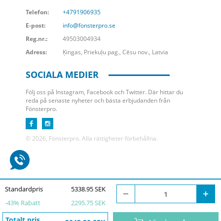
Telefon:
+4791906935
E-post:
info@fonsterpro.se
Reg.nr.:
49503004934
Adress:
Ķingas, Priekuļu pag., Cēsu nov., Latvia
SOCIALA MEDIER
Följ oss på Instagram, Facebook och Twitter. Där hittar du
reda på senaste nyheter och bästa erbjudanden från
Fönsterpro.
© 2026, Fönsterpro. Alla rättigheter förbehållna.
Standardpris
5338.95 SEK
-
43
% Rabatt
2295.75 SEK
Totalt pris