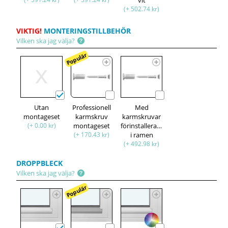
(+ 502.74 kr)
VIKTIG!
MONTERINGSTILLBEHÖR
Vilken ska jag välja?
Populär
Utan
Professionell
Med
montageset
karmskruv
karmskruvar
(+ 0.00 kr)
montageset
förinstallerade
(+ 170.43 kr)
i ramen
(+ 492.98 kr)
DROPPBLECK
Vilken ska jag välja?
Populär