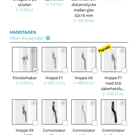
utsidan
(+ 5.47 kr)
distansstycke
(+ 0.00 kr)
mellan glas
32x16 mm
(+ 100.95 kr)
HANDTAGEN
Vilken ska jag välja?
Populär
Fönsterhakar
Hoppe F1
Hoppe Vit
Hoppe F1
(+ 0.00 kr)
(+ 365.12 kr)
(+ 488.92 kr)
med KISI
säkerhetsfunktion
(+ 638.72 kr)
Hoppe Vit
Connoisseur
Connoisseur
Connoisseur