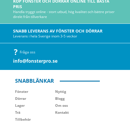
KÖP FÖNSTER OCH DÖRRAR ONLINE TILL BÄSTA
PRIS
Handla tryggt online - stort utbud, hög kvalitet och bättre priser
direkt från tillverkare
SNABB LEVERANS AV FÖNSTER OCH DÖRRAR
Leverans i hela Sverige inom 3-5 veckor
Fråga oss
info@fonsterpro.se
SNABBLÄNKAR
Fönster
Nyttig
Dörrar
Blogg
Lager
Om oss
Trä
Kontakt
Tillbehör