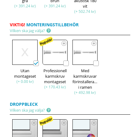
grå
brun
akustisk 180
(+ 391.24 kr)
(+ 391.24 kr)
vit
(+ 502.74 kr)
VIKTIG!
MONTERINGSTILLBEHÖR
Vilken ska jag välja?
Populär
Utan
Professionell
Med
montageset
karmskruv
karmskruvar
(+ 0.00 kr)
montageset
förinstallerade
(+ 170.43 kr)
i ramen
(+ 492.98 kr)
DROPPBLECK
Vilken ska jag välja?
Populär