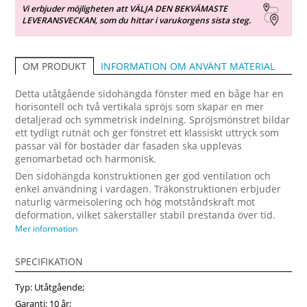
Vi erbjuder möjligheten att VÄLJA DEN BEKVÄMASTE
LEVERANSVECKAN, som du hittar i varukorgens sista steg.
INFORMATION OM ANVÄNT MATERIAL
OM PRODUKT
Detta utåtgående sidohängda fönster med en båge har en
horisontell och två vertikala spröjs som skapar en mer
detaljerad och symmetrisk indelning. Spröjsmönstret bildar
ett tydligt rutnät och ger fönstret ett klassiskt uttryck som
passar väl för bostäder där fasaden ska upplevas
genomarbetad och harmonisk.
Den sidohängda konstruktionen ger god ventilation och
enkel användning i vardagen. Träkonstruktionen erbjuder
naturlig värmeisolering och hög motståndskraft mot
deformation, vilket säkerställer stabil prestanda över tid.
Fönstret kan anpassas med öppningsbegränsare för säker
Mer information
vädring och funktionsglas för ökad komfort, bättre
ljudisolering eller minskad solinstrålning. Detta är ett
SPECIFIKATION
energieffektivt sidohängt fönster som kombinerar klassisk
design med moderna tekniska lösningar. Anpassa och
Typ: Utåtgående;
beställ enkelt hos fonsterpro.se.
Garanti: 10 år;