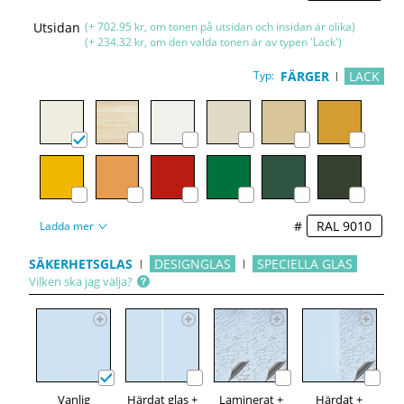
Utsidan
(+ 702.95 kr, om tonen på utsidan och insidan är olika)
(+ 234.32 kr, om den valda tonen är av typen 'Lack')
Typ:
FÄRGER
LACK
#
Ladda mer
SÄKERHETSGLAS
DESIGNGLAS
SPECIELLA GLAS
Vilken ska jag välja?
Vanlig
Härdat glas +
Laminerat +
Härdat +