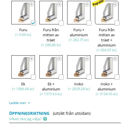
Populär
Furu
Furu från
Furu +
Furu från
(+ 0.00 kr)
mitten av
aluminium
mitten av
träet
(+ 282.75 kr)
träet +
(+ 298.86 kr)
aluminium
(+ 604.97 kr)
Ek
Ek +
Iroko
Iroko +
(+ 1086.46 kr)
aluminium
(+ 2839.28 kr)
aluminium
(+ 1375.63 kr)
(+ 3128.45 kr)
Ladda mer
ÖPPNINGSRIKTNING
(utsikt från utsidan)
Vilken ska jag välja?