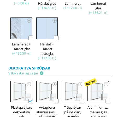
(+ 0.00 kr)
Härdat glas
Laminerat
Laminerat
(+ 136.58 kr)
(+ 117.80 kr)
glas
(+ 156.21 kr)
Laminerat +
Härdat +
Härdat glas
Härdat
(+ 136.58 kr)
bastuglas
(+ 172.03 kr)
DEKORATIVA SPRÖJSAR
Vilken ska jag välja?
Populär
Plastspröjsar,
Avtagbara
Träspröjsar
Aluminiumspröjsa
dekorativa
aluminiumspröjsar,
på insidan,
mellan glas
och
på utsidan
utanför
RAL 9016