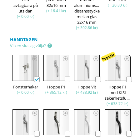
avtagbara på
32x16 mm
aluminiumspröjsar,
(+ 20.80 kr)
utsidan
(+ 16.41 kr)
distansstycke
(+ 0.00 kr)
mellan glas
32x16 mm
(+ 302.86 kr)
HANDTAGEN
Vilken ska jag välja?
Populär
Fönsterhakar
Hoppe F1
Hoppe Vit
Hoppe F1
(+ 0.00 kr)
(+ 365.12 kr)
(+ 488.92 kr)
med KISI
säkerhetsfunktion
(+ 638.72 kr)