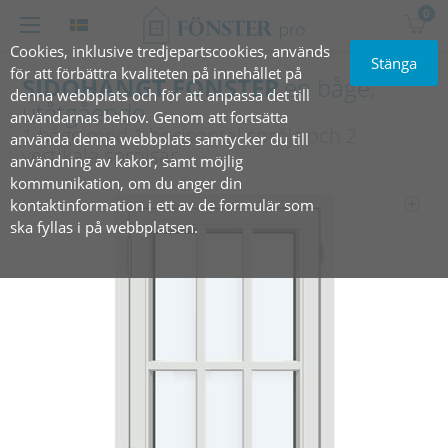
0
Cookies, inklusive tredjepartscookies, används
Stänga
för att förbättra kvaliteten på innehållet på
SIDOHÄNGT FÖNSTER
en båge,
denna webbplats och för att anpassa det till
utåtgående
användarnas behov. Genom att fortsätta
1 båge med 1 horisontal spröjs och 2
använda denna webbplats samtycker du till
vertikala spröjsar
användning av kakor, samt möjlig
kommunikation, om du anger din
kontaktinformation i ett av de formulär som
ska fyllas i på webbplatsen.