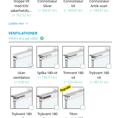
Hoppe Vit
Connoisseur
Connoisseur
Connoisseur
med KISI
Silver
Vit
Antik svart
säkerhetsfunktion
(+ 594.67 kr)
(+ 594.67 kr)
(+ 594.67 kr)
(+ 762.52 kr)
Ladda mer
VENTILATIONER
Vilken ska jag välja?
Utan
Spilka 180 vit
Trimvent 180
Trykvent 180
ventilation
(+ 196.57 kr)
vit
vit
(+ 0.00 kr)
(+ 226.40 kr)
(+ 387.01 kr)
Populär
Trykvent 180
Trykvent 180
Titon