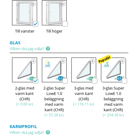
Till vänster
Till höger
GLAS
Vilken ska jag välja?
Populär
2-glas med
2-glas Super
3-glas med
3-glas Super
varm kant
LowE 1.0
varm kant
LowE 1.0
(CHR)
beläggning
(CHR)
beläggning
(+ 0.00 kr)
med varm
(+ 116.11 kr)
med varm
kant (CHR)
kant (CHR)
(+ 57.28 kr)
(+ 254.39 kr)
KARMPROFIL
Vilken ska jag välja?