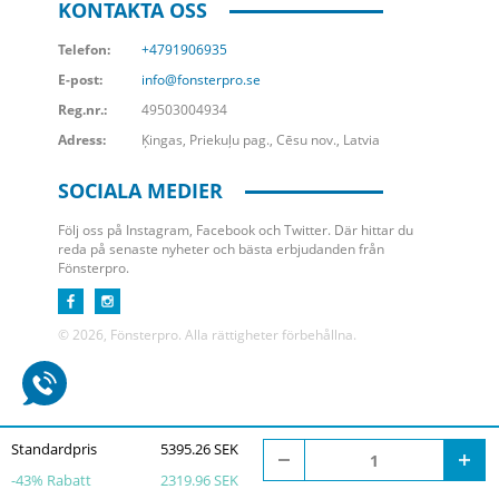
KONTAKTA OSS
Telefon:
+4791906935
E-post:
info@fonsterpro.se
Reg.nr.:
49503004934
Adress:
Ķingas, Priekuļu pag., Cēsu nov., Latvia
SOCIALA MEDIER
Följ oss på Instagram, Facebook och Twitter. Där hittar du
reda på senaste nyheter och bästa erbjudanden från
Fönsterpro.
© 2026, Fönsterpro. Alla rättigheter förbehållna.
Standardpris
5395.26 SEK
-
43
% Rabatt
2319.96 SEK