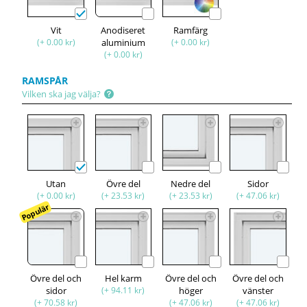
Vit
Anodiseret
Ramfärg
(+ 0.00 kr)
aluminium
(+ 0.00 kr)
(+ 0.00 kr)
RAMSPÅR
Vilken ska jag välja?
Utan
Övre del
Nedre del
Sidor
(+ 0.00 kr)
(+ 23.53 kr)
(+ 23.53 kr)
(+ 47.06 kr)
Populär
Övre del och
Hel karm
Övre del och
Övre del och
sidor
(+ 94.11 kr)
höger
vänster
(+ 70.58 kr)
(+ 47.06 kr)
(+ 47.06 kr)