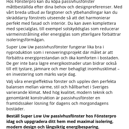
Hos Fönsterpro kan du köpa passivhusfönster
måttbeställda efter dina behov och designpreferenser. Med
vårt breda utbud av färgtoner och ytbehandlingar kan du
skräddarsy fönstrets utseende så att det harmonierar
perfekt med fasad och interiör. Du kan även komplettera
med specialglas, till exempel solskyddsglas som reducerar
värmeinstrålning eller energiglas som ytterligare förbättrar
isoleringsförmågan.
Super Low Uw passivhusfönster fungerar lika bra i
nyproduktion som i renoveringsprojekt där målet är att
förbättra energiprestandan och öka komforten i bostaden.
De ger inte bara lägre energikostnader utan bidrar också
till ett tystare, jämnare och mer behagligt inomhusklimat –
en investering som märks varje dag.
Välj våra energieffektiva fönster och upplev den perfekta
balansen mellan värme, stil och hållbarhet i Sveriges
varierande klimat. Med hög kvalitet, modern teknik och
genomtänkt konstruktion är passivhusfönster en
framtidssäker lösning för dagens och morgondagens
bostäder.
Beställ Super Low Uw passivhusfönster hos Fönsterpro
idag och uppgradera ditt hem med maximal isolering,
modern design och långsiktig energibesparing.