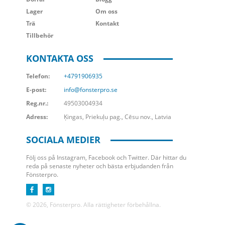
Lager
Om oss
Trä
Kontakt
Tillbehör
KONTAKTA OSS
Telefon:
+4791906935
E-post:
info@fonsterpro.se
Reg.nr.:
49503004934
Adress:
Ķingas, Priekuļu pag., Cēsu nov., Latvia
SOCIALA MEDIER
Följ oss på Instagram, Facebook och Twitter. Där hittar du
reda på senaste nyheter och bästa erbjudanden från
Fönsterpro.
© 2026, Fönsterpro. Alla rättigheter förbehållna.