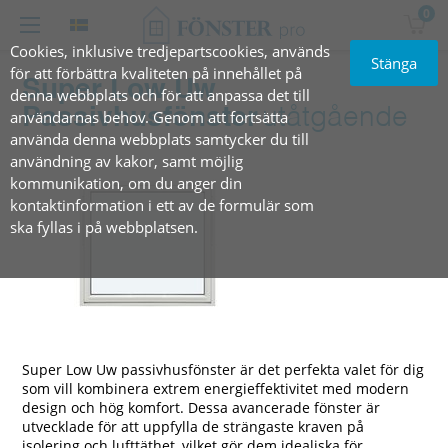
0
Cookies, inklusive tredjepartscookies, används
Stänga
för att förbättra kvaliteten på innehållet på
Super Low Uw
denna webbplats och för att anpassa det till
Passivhusfönster
utåtgående
användarnas behov. Genom att fortsätta
använda denna webbplats samtycker du till
användning av kakor, samt möjlig
kommunikation, om du anger din
kontaktinformation i ett av de formulär som
ska fyllas i på webbplatsen.
Super Low Uw passivhusfönster är det perfekta valet för dig
som vill kombinera extrem energieffektivitet med modern
design och hög komfort. Dessa avancerade fönster är
utvecklade för att uppfylla de strängaste kraven på
isolering och lufttäthet, vilket gör dem idealiska för