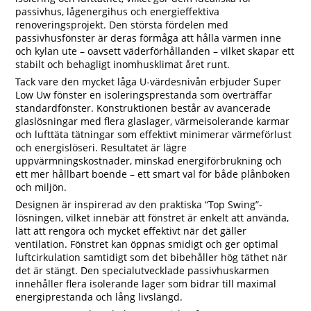
passivhus, lågenergihus och energieffektiva
renoveringsprojekt. Den största fördelen med
passivhusfönster är deras förmåga att hålla värmen inne
och kylan ute – oavsett väderförhållanden – vilket skapar ett
stabilt och behagligt inomhusklimat året runt.
Tack vare den mycket låga U-värdesnivån erbjuder Super
Low Uw fönster en isoleringsprestanda som överträffar
standardfönster. Konstruktionen består av avancerade
glaslösningar med flera glaslager, värmeisolerande karmar
och lufttäta tätningar som effektivt minimerar värmeförlust
och energislöseri. Resultatet är lägre
uppvärmningskostnader, minskad energiförbrukning och
ett mer hållbart boende – ett smart val för både plånboken
och miljön.
Designen är inspirerad av den praktiska “Top Swing”-
lösningen, vilket innebär att fönstret är enkelt att använda,
lätt att rengöra och mycket effektivt när det gäller
ventilation. Fönstret kan öppnas smidigt och ger optimal
luftcirkulation samtidigt som det bibehåller hög täthet när
det är stängt. Den specialutvecklade passivhuskarmen
innehåller flera isolerande lager som bidrar till maximal
energiprestanda och lång livslängd.