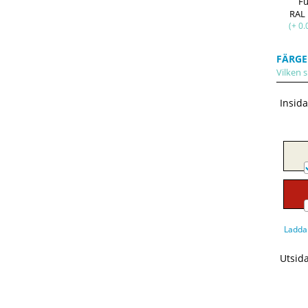
F
RAL
(+ 0.
FÄRGE
Vilken s
Insid
Ladda
Utsid