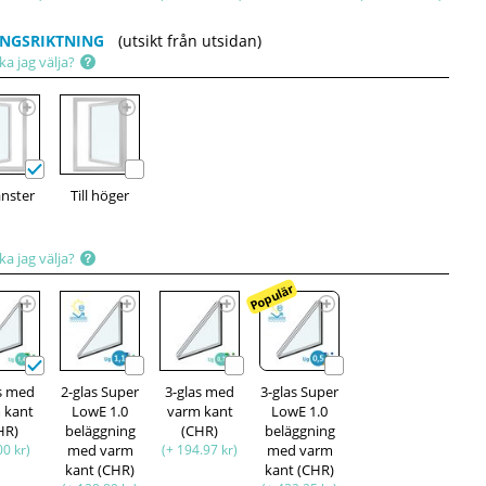
NGSRIKTNING
(utsikt från utsidan)
ka jag välja?
vänster
Till höger
ka jag välja?
Populär
as med
2-glas Super
3-glas med
3-glas Super
 kant
LowE 1.0
varm kant
LowE 1.0
HR)
beläggning
(CHR)
beläggning
00 kr)
med varm
(+ 194.97 kr)
med varm
kant (CHR)
kant (CHR)