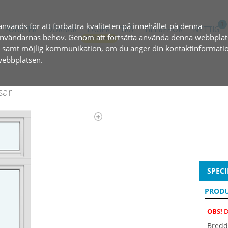
används för att förbättra kvaliteten på innehållet på denna
FÖNSTER
DÖRRAR
LAGER
TRÄ
TILLBEHÖR
NYTTIG
l användarnas behov. Genom att fortsätta använda denna webbplat
, samt möjlig kommunikation, om du anger din kontaktinformatio
 webbplatsen.
sar
SPECI
PRODU
OBS!
D
Bredd