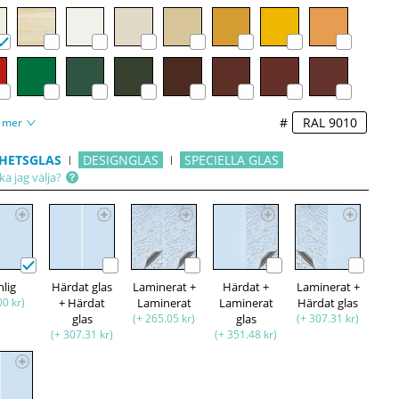
#
 mer
HETSGLAS
DESIGNGLAS
SPECIELLA GLAS
ka jag välja?
nlig
Härdat glas
Laminerat +
Härdat +
Laminerat +
00 kr)
+ Härdat
Laminerat
Laminerat
Härdat glas
glas
(+ 265.05 kr)
glas
(+ 307.31 kr)
(+ 307.31 kr)
(+ 351.48 kr)