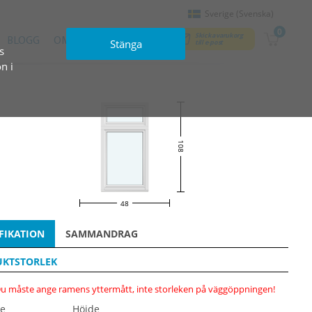
Sverige (Svenska)
0
Skicka varukorg
BLOGG
OM OSS
KONTAKT
Stänga
till e‑post
s
n i
108
48
FIKATION
SAMMANDRAG
KTSTORLEK
u måste ange ramens yttermått, inte storleken på väggöppningen!
e
Höjde