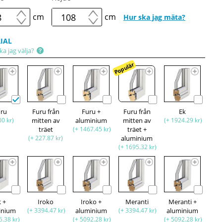
cm
cm
Hur ska jag mäta?
IAL
ka jag välja?
Populär
uru
Furu från
Furu +
Furu från
Ek
00 kr)
mitten av
aluminium
mitten av
(+ 1924.29 kr)
träet
(+ 1467.45 kr)
träet +
(+ 227.87 kr)
aluminium
(+ 1695.32 kr)
k +
Iroko
Iroko +
Meranti
Meranti +
inium
(+ 3394.47 kr)
aluminium
(+ 3394.47 kr)
aluminium
5.38 kr)
(+ 5092.28 kr)
(+ 5092.28 kr)