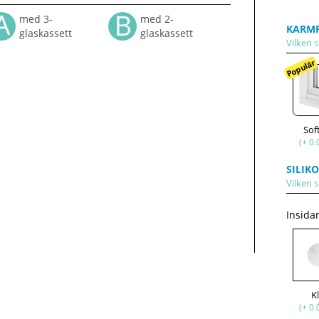
med 3-
med 2-
KARMP
glaskassett
glaskassett
Vilken s
Populär
Sof
(+ 0.
SILIK
Vilken s
Insida
K
(+ 0.