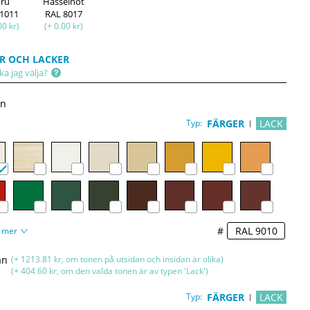
uru
Hasselnöt
 1011
RAL 8017
00 kr)
(+ 0.00 kr)
R OCH LACKER
ka jag välja?
an
Typ:
FÄRGER
LACK
#
 mer
an
(+ 1213.81 kr, om tonen på utsidan och insidan är olika)
(+ 404.60 kr, om den valda tonen är av typen 'Lack')
Typ:
FÄRGER
LACK