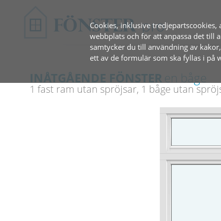
Cookies, inklusive tredjepartscookies, 
webbplats och för att anpassa det til
samtycker du till användning av kakor
ett av de formulär som ska fyllas i på
INÅTGÅENDE FÖNSTER
en båge
1 fast ram utan spröjsar, 1 båge utan spröj