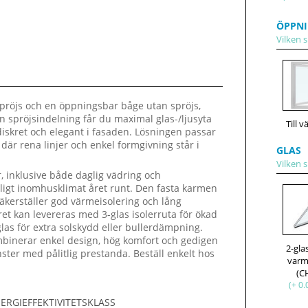
ÖPPNI
Vilken s
spröjs och en öppningsbar båge utan spröjs,
an spröjsindelning får du maximal glas-/ljusyta
Till 
diskret och elegant i fasaden. Lösningen passar
där rena linjer och enkel formgivning står i
GLAS
Vilken s
, inklusive både daglig vädring och
hagligt inomhusklimat året runt. Den fasta karmen
säkerställer god värmeisolering och lång
et kan levereras med 3-glas isolerruta för ökad
glas för extra solskydd eller bullerdämpning.
ombinerar enkel design, hög komfort och gedigen
2-gl
fönster med pålitlig prestanda. Beställ enkelt hos
varm
(C
(+ 0.
ERGIEFFEKTIVITETSKLASS