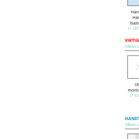
Här
Hä
bast
(+ 387
VIKTIG
Vilken s
U
mont
(+ 0.
HAND
Vilken s