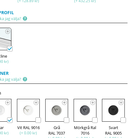
(+ 128.89 kr)
(+ 432.25 kr)
ROFIL
ka jag välja?
tline
00 kr)
ONER
ka jag välja?
n
lar
Vit RAL 9016
Grå
Mörkgrå Ral
Svart
00 kr)
(+ 0.00 kr)
RAL 7037
7016
RAL 9005