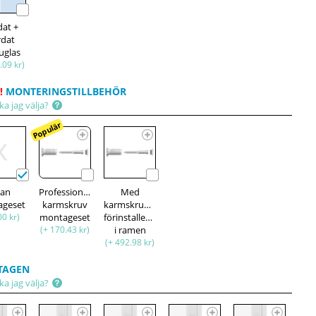
dat +
rdat
uglas
.09 kr)
!
MONTERINGSTILLBEHÖR
ka jag välja?
Populär
tan
Professionell
Med
ageset
karmskruv
karmskruvar
00 kr)
montageset
förinstallerade
(+ 170.43 kr)
i ramen
(+ 492.98 kr)
TAGEN
ka jag välja?