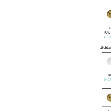
F
RAL
(+ 0.
Utsida
K
(+ 0.