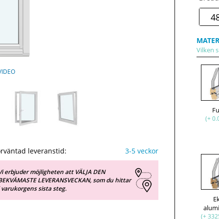
MATER
Vilken s
VIDEO
F
(+ 0.
rväntad leveranstid:
3-5 veckor
Vi erbjuder möjligheten att VÄLJA DEN
BEKVÄMASTE LEVERANSVECKAN, som du hittar
i varukorgens sista steg.
E
alum
(+ 332