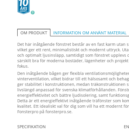
INFORMATION OM ANVÄNT MATERIAL
OM PRODUKT
Det här inåtgående fönstret består av en fast karm utan 
vilket ger ett rent, minimalistiskt och modernt uttryck. Ut
och optimalt ljusinsläpp, samtidigt som fönstret upplevs 
särskilt bra för moderna bostäder, lägenheter och projekt 
fokus.
Den inåtgående bågen ger flexibla ventilationsmöjligheter
vinterventilation, vilket bidrar till ett hälsosamt och be
ger stabilitet i konstruktionen, medan träkonstruktionen 
livslängd anpassad för svenska klimatförhållanden. Fönstr
energieffektivitet och bättre ljudisolering, samt funktions
Detta är ett energieffektivt inåtgående träfönster som k
kvalitet. Ett idealiskt val för dig som vill ha ett modernt 
Fonsterpro på fonsterpro.se.
SPECIFIKATION
EN