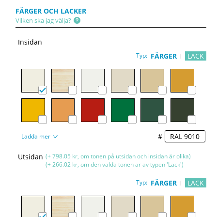
FÄRGER OCH LACKER
Vilken ska jag välja?
Insidan
Typ:
FÄRGER
LACK
#
Ladda mer
Utsidan
(+ 798.05 kr, om tonen på utsidan och insidan är olika)
(+ 266.02 kr, om den valda tonen är av typen 'Lack')
Typ:
FÄRGER
LACK