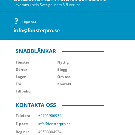
Leverans i hela Sverige inom 3-5 veckor
Fråga oss
info@fonsterpro.se
SNABBLÄNKAR
Fönster
Nyttig
Dörrar
Blogg
Lager
Om oss
Trä
Kontakt
Tillbehör
KONTAKTA OSS
Telefon:
+4791906935
E-post:
info@fonsterpro.se
Reg.nr.:
49503004934