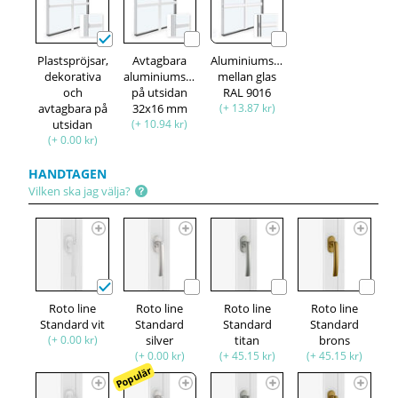
Plastspröjsar,
Avtagbara
Aluminiumspröjsar
dekorativa
aluminiumspröjsar,
mellan glas
och
på utsidan
RAL 9016
avtagbara på
32x16 mm
(+ 13.87 kr)
utsidan
(+ 10.94 kr)
(+ 0.00 kr)
HANDTAGEN
Vilken ska jag välja?
Roto line
Roto line
Roto line
Roto line
Standard vit
Standard
Standard
Standard
(+ 0.00 kr)
silver
titan
brons
(+ 0.00 kr)
(+ 45.15 kr)
(+ 45.15 kr)
Populär