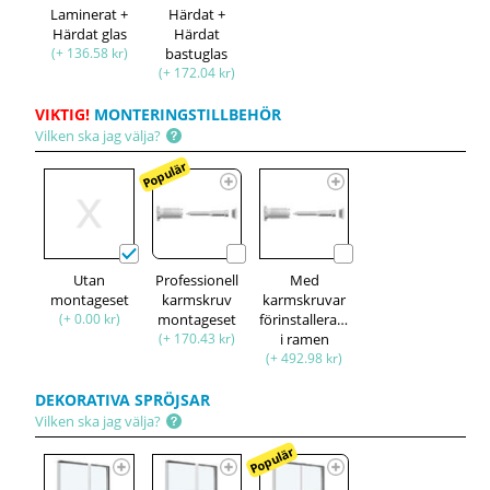
Laminerat +
Härdat +
Härdat glas
Härdat
(+ 136.58 kr)
bastuglas
(+ 172.04 kr)
VIKTIG!
MONTERINGSTILLBEHÖR
Vilken ska jag välja?
Populär
Utan
Professionell
Med
montageset
karmskruv
karmskruvar
(+ 0.00 kr)
montageset
förinstallerade
(+ 170.43 kr)
i ramen
(+ 492.98 kr)
DEKORATIVA SPRÖJSAR
Vilken ska jag välja?
Populär