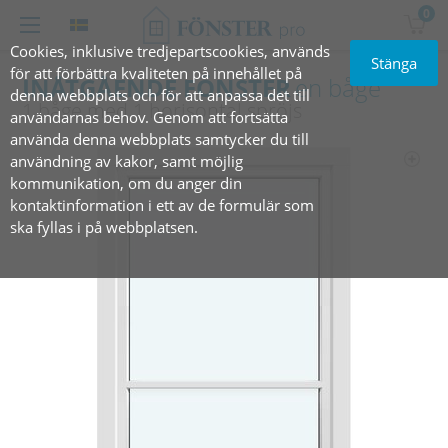
0
Cookies, inklusive tredjepartscookies, används
Stänga
för att förbättra kvaliteten på innehållet på
INÅTGÅENDE FÖNSTER
en båge
denna webbplats och för att anpassa det till
1 båge med 1 horisontal spröjs
användarnas behov. Genom att fortsätta
använda denna webbplats samtycker du till
användning av kakor, samt möjlig
kommunikation, om du anger din
kontaktinformation i ett av de formulär som
ska fyllas i på webbplatsen.