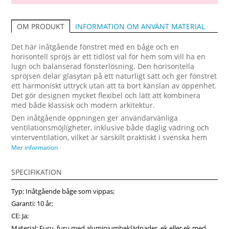
INFORMATION OM ANVÄNT MATERIAL
OM PRODUKT
Det här inåtgående fönstret med en båge och en
horisontell spröjs är ett tidlöst val för hem som vill ha en
lugn och balanserad fönsterlösning. Den horisontella
spröjsen delar glasytan på ett naturligt sätt och ger fönstret
ett harmoniskt uttryck utan att ta bort känslan av öppenhet.
Det gör designen mycket flexibel och lätt att kombinera
med både klassisk och modern arkitektur.
Den inåtgående öppningen ger användarvänliga
ventilationsmöjligheter, inklusive både daglig vädring och
vinterventilation, vilket är särskilt praktiskt i svenska hem
med skiftande årstider. Träkonstruktionen bidrar till god
Mer information
värmeisolering och ett stabilt inomhusklimat, samtidigt som
den ger lång livslängd. Fönstret kan levereras med 3-glas
SPECIFIKATION
isolerruta för ökad energieffektivitet, samt funktionsglas för
bättre ljudisolering eller solskydd. Detta är ett
Typ: Inåtgående båge som vippas;
energieffektivt inåtgående träfönster som kombinerar enkel
Garanti: 10 år;
estetik, funktionalitet och hög kvalitet. Ett tryggt val för både
nybyggnation och uppgradering av befintlig bostad. Beställ
CE: Ja;
enkelt hos Fonsterpro på fonsterpro.se.
Material: Furu, furu med aluminiumbeklädnader, ek eller ek med