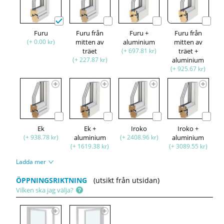
Furu
Furu från
Furu +
Furu från
(+ 0.00 kr)
mitten av
aluminium
mitten av
träet
(+ 697.81 kr)
träet +
(+ 227.87 kr)
aluminium
(+ 925.67 kr)
Ek
Ek +
Iroko
Iroko +
(+ 938.78 kr)
aluminium
(+ 2408.96 kr)
aluminium
(+ 1619.38 kr)
(+ 3089.55 kr)
Ladda mer
ÖPPNINGSRIKTNING
(utsikt från utsidan)
Vilken ska jag välja?