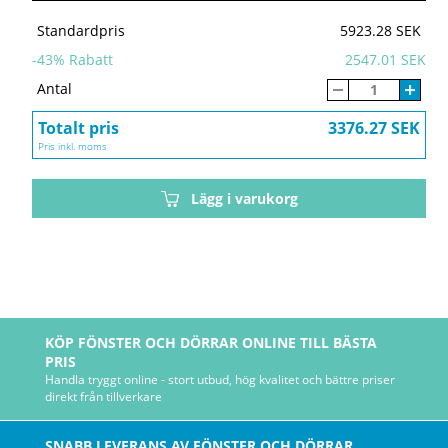
Standardpris
5923.28 SEK
-
43
% Rabatt
2547.01 SEK
Antal
Totalt pris
3376.27 SEK
Pris inkl. moms
Lägg i varukorg
KÖP FÖNSTER OCH DÖRRAR ONLINE TILL BÄSTA
PRIS
Handla tryggt online - stort utbud, hög kvalitet och bättre priser
direkt från tillverkare
SNABB LEVERANS AV FÖNSTER OCH DÖRRAR