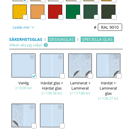
#
Ladda mer
SÄKERHETSGLAS
DESIGNGLAS
SPECIELLA GLAS
Vilken ska jag välja?
Vanlig
Härdat glas +
Laminerat +
Härdat +
(+ 0.00 kr)
Härdat glas
Laminerat
Laminerat
(+ 136.58 kr)
(+ 117.80 kr)
glas
(+ 156.21 kr)