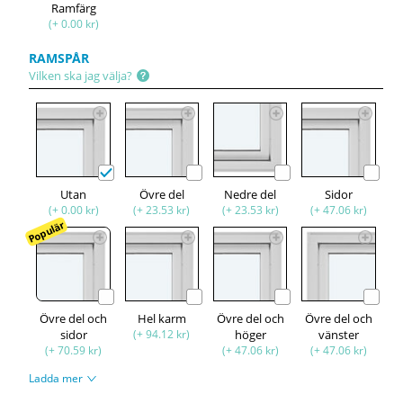
Ramfärg
(+ 0.00 kr)
RAMSPÅR
Vilken ska jag välja?
Utan
Övre del
Nedre del
Sidor
(+ 0.00 kr)
(+ 23.53 kr)
(+ 23.53 kr)
(+ 47.06 kr)
Populär
Övre del och
Hel karm
Övre del och
Övre del och
sidor
(+ 94.12 kr)
höger
vänster
(+ 70.59 kr)
(+ 47.06 kr)
(+ 47.06 kr)
Ladda mer