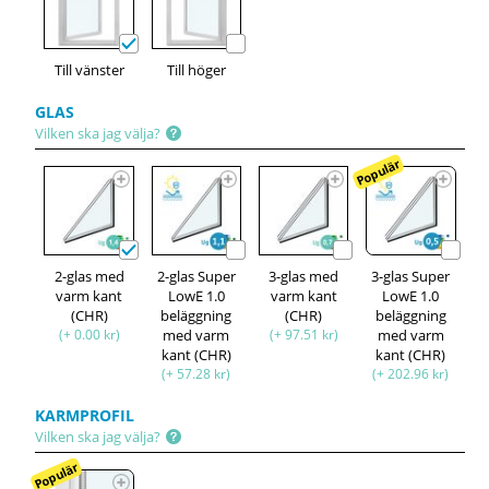
Till vänster
Till höger
GLAS
Vilken ska jag välja?
Populär
2-glas med
2-glas Super
3-glas med
3-glas Super
varm kant
LowE 1.0
varm kant
LowE 1.0
(CHR)
beläggning
(CHR)
beläggning
(+ 0.00 kr)
med varm
(+ 97.51 kr)
med varm
kant (CHR)
kant (CHR)
(+ 57.28 kr)
(+ 202.96 kr)
KARMPROFIL
Vilken ska jag välja?
Populär