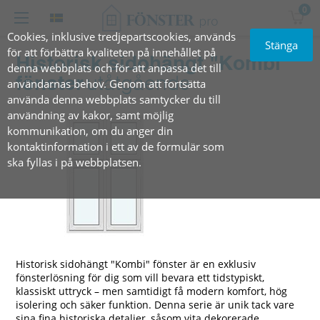
0
Cookies, inklusive tredjepartscookies, används
Stänga
för att förbättra kvaliteten på innehållet på
Historisk sidohängt "Kombi"
denna webbplats och för att anpassa det till
fönster
utåtgående
användarnas behov. Genom att fortsätta
använda denna webbplats samtycker du till
användning av kakor, samt möjlig
kommunikation, om du anger din
kontaktinformation i ett av de formulär som
ska fyllas i på webbplatsen.
Historisk sidohängt "Kombi" fönster är en exklusiv
fönsterlösning för dig som vill bevara ett tidstypiskt,
klassiskt uttryck – men samtidigt få modern komfort, hög
isolering och säker funktion. Denna serie är unik tack vare
sina fina historiska detaljer, såsom vita dekorerade