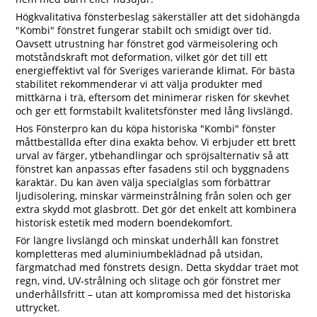
Högkvalitativa fönsterbeslag säkerställer att det sidohängda
"Kombi" fönstret fungerar stabilt och smidigt över tid.
Oavsett utrustning har fönstret god värmeisolering och
motståndskraft mot deformation, vilket gör det till ett
energieffektivt val för Sveriges varierande klimat. För bästa
stabilitet rekommenderar vi att välja produkter med
mittkärna i trä, eftersom det minimerar risken för skevhet
och ger ett formstabilt kvalitetsfönster med lång livslängd.
Hos Fönsterpro kan du köpa historiska "Kombi" fönster
måttbeställda efter dina exakta behov. Vi erbjuder ett brett
urval av färger, ytbehandlingar och spröjsalternativ så att
fönstret kan anpassas efter fasadens stil och byggnadens
karaktär. Du kan även välja specialglas som förbättrar
ljudisolering, minskar värmeinstrålning från solen och ger
extra skydd mot glasbrott. Det gör det enkelt att kombinera
historisk estetik med modern boendekomfort.
För längre livslängd och minskat underhåll kan fönstret
kompletteras med aluminiumbeklädnad på utsidan,
färgmatchad med fönstrets design. Detta skyddar träet mot
regn, vind, UV-strålning och slitage och gör fönstret mer
underhållsfritt – utan att kompromissa med det historiska
uttrycket.