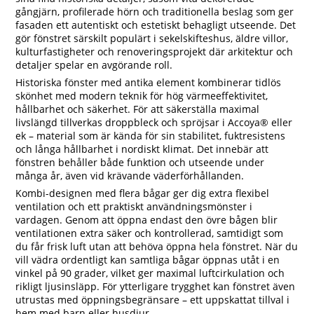
gångjärn, profilerade hörn och traditionella beslag som ger
fasaden ett autentiskt och estetiskt behagligt utseende. Det
gör fönstret särskilt populärt i sekelskifteshus, äldre villor,
kulturfastigheter och renoveringsprojekt där arkitektur och
detaljer spelar en avgörande roll.
Historiska fönster med antika element kombinerar tidlös
skönhet med modern teknik för hög värmeeffektivitet,
hållbarhet och säkerhet. För att säkerställa maximal
livslängd tillverkas droppbleck och spröjsar i Accoya® eller
ek – material som är kända för sin stabilitet, fuktresistens
och långa hållbarhet i nordiskt klimat. Det innebär att
fönstren behåller både funktion och utseende under
många år, även vid krävande väderförhållanden.
Kombi-designen med flera bågar ger dig extra flexibel
ventilation och ett praktiskt användningsmönster i
vardagen. Genom att öppna endast den övre bågen blir
ventilationen extra säker och kontrollerad, samtidigt som
du får frisk luft utan att behöva öppna hela fönstret. När du
vill vädra ordentligt kan samtliga bågar öppnas utåt i en
vinkel på 90 grader, vilket ger maximal luftcirkulation och
rikligt ljusinsläpp. För ytterligare trygghet kan fönstret även
utrustas med öppningsbegränsare – ett uppskattat tillval i
hem med barn eller husdjur.