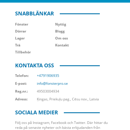
SNABBLÄNKAR
Fönster
Nyttig
Dörrar
Blogg
Lager
Om oss
Trä
Kontakt
Tillbehör
KONTAKTA OSS
Telefon:
+4791906935
E-post:
info@fonsterpro.se
Reg.nr.:
49503004934
Adress:
Ķingas, Priekuļu pag., Cēsu nov., Latvia
SOCIALA MEDIER
Följ oss på Instagram, Facebook och Twitter. Där hittar du
reda på senaste nyheter och bästa erbjudanden från