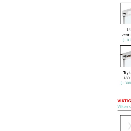
U
venti
(+ 0.
Try
180
(+ 308
VIKTIG
Vilken s