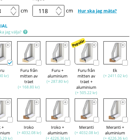
cm
cm
Hur ska jag mäta?
IAL
ka jag välja?
Populär
uru
Furu från
Furu +
Furu från
Ek
00 kr)
mitten av
aluminium
mitten av
(+ 2411.02 kr)
träet
(+ 287.80 kr)
träet +
(+ 168.80 kr)
aluminium
(+ 505.22 kr)
k +
Iroko
Iroko +
Meranti
Meranti +
inium
(+ 4032.08 kr)
aluminium
(+ 4032.08 kr)
aluminium
5.29 kr)
(+ 4226.36 kr)
(+ 4226.36 kr)