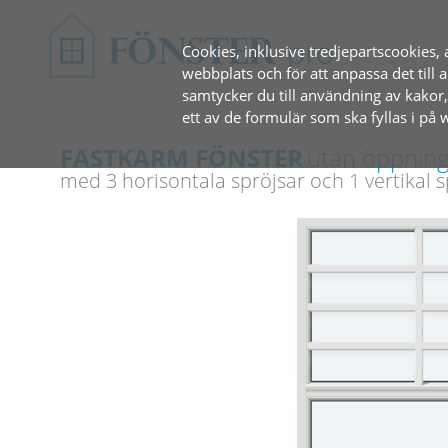
Cookies, inklusive tredjepartscookies, 
webbplats och för att anpassa det til
samtycker du till användning av kakor
ett av de formulär som ska fyllas i på
FASTKARM FÖNSTER
utan öppnin
med 3 ‎horisontala spröjsar och ‎1 vertikal 