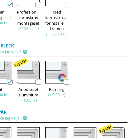
tan
Professionell
Med
ageset
karmskruv
karmskruvar
00 kr)
montageset
förinstallerade
(+ 134.55 kr)
i ramen
(+ 389.20 kr)
BLECK
ka jag välja?
Populär
it
Anodiseret
Ramfärg
00 kr)
aluminium
(+ 0.00 kr)
(+ 0.00 kr)
PÅR
ka jag välja?
Populär