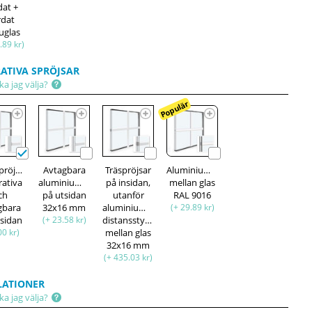
dat +
rdat
uglas
.89 kr)
ATIVA SPRÖJSAR
ka jag välja?
Populär
pröjsar,
Avtagbara
Träspröjsar
Aluminiumspröjsar
rativa
aluminiumspröjsar,
på insidan,
mellan glas
ch
på utsidan
utanför
RAL 9016
gbara
32x16 mm
aluminiumspröjsar,
(+ 29.89 kr)
tsidan
(+ 23.58 kr)
distansstycke
00 kr)
mellan glas
32x16 mm
(+ 435.03 kr)
LATIONER
ka jag välja?