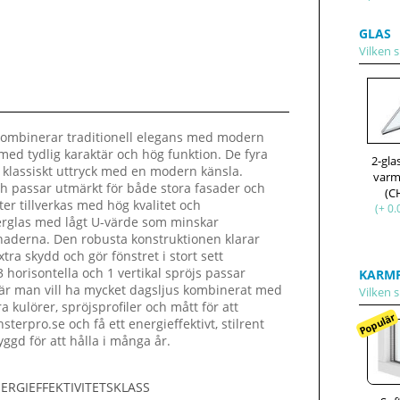
GLAS
Vilken s
 kombinerar traditionell elegans med modern
r med tydlig karaktär och hög funktion. De fyra
2-gl
t klassiskt uttryck med en modern känsla.
varm
ch passar utmärkt för både stora fasader och
(C
ter tillverkas med hög kvalitet och
(+ 0.
olerglas med lågt U-värde som minskar
tnaderna. Den robusta konstruktionen klarar
tra skydd och gör fönstret i stort sett
 horisontella och 1 vertikal spröjs passar
KARMP
 där man vill ha mycket dagsljus kombinerat med
Vilken s
ra kulörer, spröjsprofiler och mått för att
Populär
terpro.se och få ett energieffektivt, stilrent
byggd för att hålla i många år.
ERGIEFFEKTIVITETSKLASS