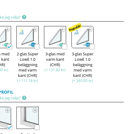
ka jag välja?
Populär
as med
2-glas Super
3-glas med
3-glas Super
 kant
LowE 1.0
varm kant
LowE 1.0
HR)
beläggning
(CHR)
beläggning
00 kr)
med varm
(+ 121.82 kr)
med varm
kant (CHR)
kant (CHR)
(+ 111.18 kr)
(+ 265.05 kr)
ROFIL
ka jag välja?