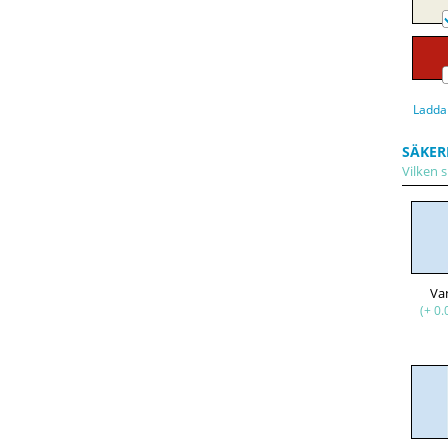
Ladda
SÄKER
Vilken s
Va
(+ 0.