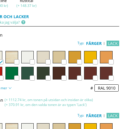
tline
Rustical
00 kr)
(+ 148.37 kr)
R OCH LACKER
ka jag välja?
an
Typ:
FÄRGER
LACK
#
 mer
an
(+ 1112.74 kr, om tonen på utsidan och insidan är olika)
(+ 370.91 kr, om den valda tonen är av typen 'Lack')
Typ:
FÄRGER
LACK