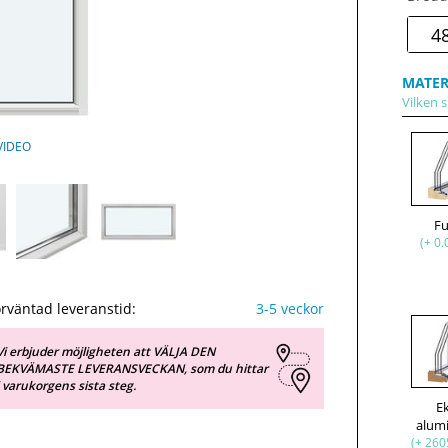
MATER
Vilken s
VIDEO
F
(+ 0.
rväntad leveranstid:
3-5 veckor
Vi erbjuder möjligheten att VÄLJA DEN
BEKVÄMASTE LEVERANSVECKAN, som du hittar
i varukorgens sista steg.
E
alum
(+ 260