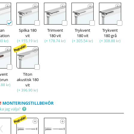
tan
Spilka 180
Trimvent
Trykvent
Trykvent
lation
vit
180 vit
180 vit
180 grå
00 kr)
(+ 155.19 kr)
(+ 178.74 kr)
(+ 305.54 kr)
(+ 308.88 kr)
Populär
kvent
Titon
 brun
akustisk 180
.88 kr)
vit
(+ 396.90 kr)
!
MONTERINGSTILLBEHÖR
ka jag välja?
Populär