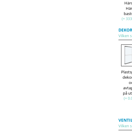
Här
Hä
bast
(+ 333
DEKOR
Vilken s
Plasts
deko
o
avta
på u
(+ 0.
VENTI
Vilken s