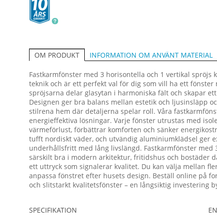
INFORMATION OM ANVÄNT MATERIAL
OM PRODUKT
Fastkarmfönster med 3 horisontella och 1 vertikal spröjs
teknik och är ett perfekt val för dig som vill ha ett fönste
spröjsarna delar glasytan i harmoniska fält och skapar et
Designen ger bra balans mellan estetik och ljusinsläpp o
stilrena hem där detaljerna spelar roll. Våra fastkarmföns
energieffektiva lösningar. Varje fönster utrustas med is
värmeförlust, förbättrar komforten och sänker energikos
tufft nordiskt väder, och utvändig aluminiumklädsel ger ex
underhållsfritt med lång livslängd. Fastkarmfönster med 3
särskilt bra i modern arkitektur, fritidshus och bostäder
ett uttryck som signalerar kvalitet. Du kan välja mellan fle
anpassa fönstret efter husets design. Beställ online på fons
och slitstarkt kvalitetsfönster – en långsiktig investering 
SPECIFIKATION
EN