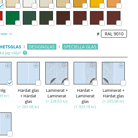
#
 mer
HETSGLAS
DESIGNGLAS
SPECIELLA GLAS
ka jag välja?
nlig
Härdat glas
Laminerat +
Härdat +
Laminerat +
00 kr)
+ Härdat
Laminerat
Laminerat
Härdat glas
glas
(+ 228.63 kr)
glas
(+ 265.08 kr)
(+ 265.08 kr)
(+ 303.18 kr)