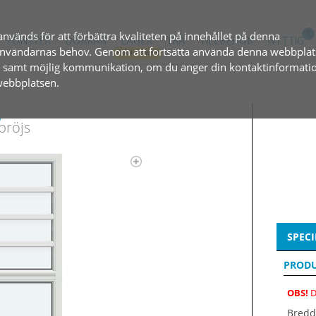
används för att förbättra kvaliteten på innehållet på denna
FÖNSTER
DÖRRAR
LAGER
TRÄ
TILLBEHÖR
NYTTIG
l användarnas behov. Genom att fortsätta använda denna webbplat
, samt möjlig kommunikation, om du anger din kontaktinformatio
 webbplatsen.
g
spröjs
SPECI
PRODU
OBS!
D
Bredd