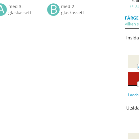
Sof
(+ 0.
med 3-
med 2-
glaskassett
glaskassett
FÄRGE
Vilken s
Insid
Ladda
Utsid