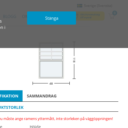
Sverige (Svenska)
0
Skicka varukorg
BLOGG
OM OSS
KONTAKT
Stänga
till e‑post
s
n i
118
48
FIKATION
SAMMANDRAG
KTSTORLEK
u måste ange ramens yttermått, inte storleken på väggöppningen!
e
Höjde