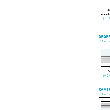
U
mont
(+ 0.
DROPP
Vilken s
V
(+ 0.
RAMS
Vilken s