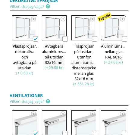
DEKORATIVA SPRÖJSAR
Vilken ska jag välja?
Populär
Plastspröjsar,
Avtagbara
Träspröjsar
Aluminiumspröjsa
dekorativa
aluminiumspröjsar,
på insidan,
mellan glas
och
på utsidan
utanför
RAL 9016
avtagbara på
32x16 mm
aluminiumspröjsar,
(+ 37.88 kr)
utsidan
(+ 29.88 kr)
distansstycke
(+ 0.00 kr)
mellan glas
32x16 mm
(+ 551.26 kr)
VENTILATIONER
Vilken ska jag välja?