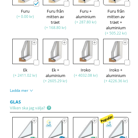
Furu
Furu från
Furu +
Furu från
(+ 0.00 kr)
mitten av
aluminium
mitten av
träet
(+ 287.80 kr)
träet +
(+ 168.80 kr)
aluminium
(+ 505.22 kr)
Ek
Ek +
Iroko
Iroko +
(+ 2411.02 kr)
aluminium
(+ 4032.08 kr)
aluminium
(+ 2605.29 kr)
(+ 4226.36 kr)
Ladda mer
GLAS
Vilken ska jag välja?
Populär