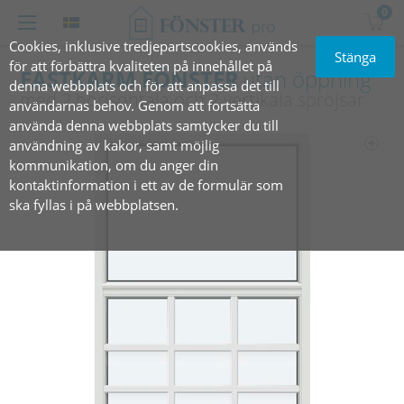
0
Cookies, inklusive tredjepartscookies, används
Stänga
för att förbättra kvaliteten på innehållet på
FASTKARM FÖNSTER
utan öppning
denna webbplats och för att anpassa det till
med 2 ‎horisontala och 2 vertikala spröjsar
användarnas behov. Genom att fortsätta
använda denna webbplats samtycker du till
användning av kakor, samt möjlig
kommunikation, om du anger din
kontaktinformation i ett av de formulär som
ska fyllas i på webbplatsen.