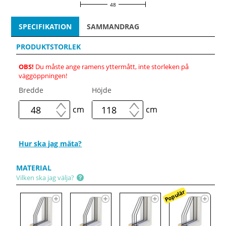
48
SPECIFIKATION
SAMMANDRAG
PRODUKTSTORLEK
OBS!
Du måste ange ramens yttermått, inte storleken på
väggöppningen!
Bredde
Höjde
cm
cm
Hur ska jag mäta?
MATERIAL
Vilken ska jag välja?
Populär