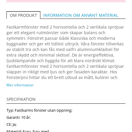
INFORMATION OM ANVÄNT MATERIAL
OM PRODUKT
Fastkarmfönster med 2 horisontella och 2 vertikala spröjsar
ger ett elegant rutmönster som skapar balans och
symmetri. Fönstret passar både klassiska och moderna
byggnader och ger ett tidlöst uttryck. Våra fönster tillverkas
av stabilt trä och kan fås med valfri aluminiumklädsel för
extra skydd och minimal skötsel. De är energieffektiva,
ljuddämpande och byggda för att klara nordiskt klimat.
Fastkarmfönster med 2 horisontella och 2 vertikala spröjsar
släpper in rikligt med ljus och ger fasaden karaktär. Hos
Fonsterpro hittar du ett brett utbud av mått, kulörer och
spröjsprofiler så att du kan anpassa fönstret efter dina
Mer information
behov. Beställ online på fonsterpro.se – kvalitetsfönster
direkt hem med snabb leverans.
SPECIFIKATION
Typ: Fastkarms fönster utan öppning;
Garanti: 10 år;
CE: Ja;
Material: Furu, furu med