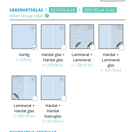
SÄKERHETSGLAS
DESIGNGLAS
SPECIELLA GLAS
Vilken ska jag välja?
Vanlig
Härdat glas +
Laminerat +
Härdat +
(+ 0.00 kr)
Härdat glas
Laminerat
Laminerat
(+ 265.08 kr)
(+ 228.63 kr)
glas
(+ 303.18 kr)
Laminerat +
Härdat +
Härdat glas
Härdat
(+ 265.08 kr)
bastuglas
(+ 333.89 kr)