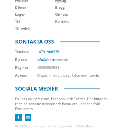
Fönster
Nyttig
Dörrar
Blogg
Lager
Om oss
Trä
Kontakt
Tillbehör
KONTAKTA OSS
Telefon:
+4791906935
E-post:
info@fonsterpro.se
Reg.nr.:
49503004934
Adress:
Ķingas, Priekuļu pag., Cēsu nov., Latvia
SOCIALA MEDIER
Följ oss på Instagram, Facebook och Twitter. Där hittar du
reda på senaste nyheter och bästa erbjudanden från
Fönsterpro.
© 2026, Fönsterpro. Alla rättigheter förbehållna.