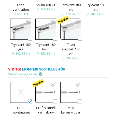
Utan
Spilka 180 vit
Trimvent 180
Trykvent 180
ventilation
(+ 155.19 kr)
vit
vit
(+ 0.00 kr)
(+ 178.74 kr)
(+ 305.54 kr)
Populär
Trykvent 180
Trykvent 180
Titon
grå
brun
akustisk 180
(+ 308.88 kr)
(+ 308.88 kr)
vit
(+ 396.90 kr)
VIKTIG!
MONTERINGSTILLBEHÖR
Vilken ska jag välja?
Populär
Utan
Professionell
Med
montageset
karmskruv
karmskruvar