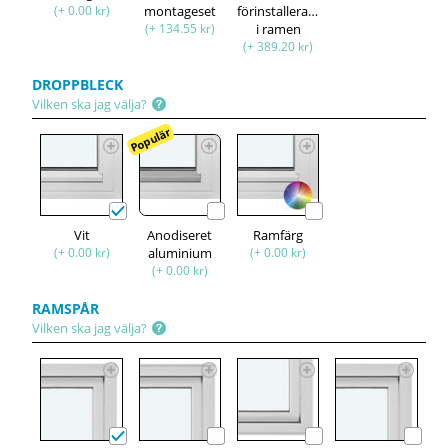
(+ 0.00 kr)
montageset
förinstallerade
(+ 134.55 kr)
i ramen
(+ 389.20 kr)
DROPPBLECK
Vilken ska jag välja?
Populär
Vit
Anodiseret
Ramfärg
(+ 0.00 kr)
aluminium
(+ 0.00 kr)
(+ 0.00 kr)
RAMSPÅR
Vilken ska jag välja?