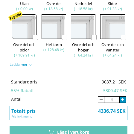
Utan
Övre del
Nedre del
Sidor
(+ 0.00 kr)
(+ 18.58 kr)
(+ 18.58 kr)
(+ 91.33 kr)
Populär
Övre del och
Hel karm
Övre del och
Övre del och
sidor
(+ 128.48 kr)
höger
vänster
(+ 109.91 kr)
(+ 64.24 kr)
(+ 64.24 kr)
Ladda mer
Standardpris
9637.21 SEK
-
55
% Rabatt
5300.47 SEK
Antal
Totalt pris
4336.74 SEK
Pris inkl. moms
Lägg i varukorg