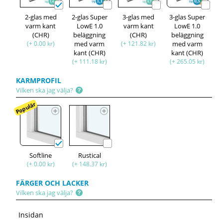
2-glas med
2-glas Super
3-glas med
3-glas Super
varm kant
LowE 1.0
varm kant
LowE 1.0
(CHR)
beläggning
(CHR)
beläggning
(+ 0.00 kr)
med varm
(+ 121.82 kr)
med varm
kant (CHR)
kant (CHR)
(+ 111.18 kr)
(+ 265.05 kr)
KARMPROFIL
Vilken ska jag välja?
Populär
Softline
Rustical
(+ 0.00 kr)
(+ 148.37 kr)
FÄRGER OCH LACKER
Vilken ska jag välja?
Insidan