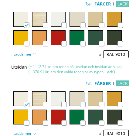
Typ:
FÄRGER
LACK
#
Ladda mer
Utsidan
(+ 1112.74 kr, om tonen på utsidan och insidan är olika)
(+ 370.91 kr, om den valda tonen är av typen 'Lack')
Typ:
FÄRGER
LACK
#
Ladda mer