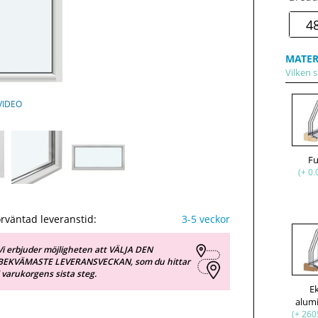
MATER
Vilken s
VIDEO
F
(+ 0.
rväntad leveranstid:
3-5 veckor
Vi erbjuder möjligheten att VÄLJA DEN
BEKVÄMASTE LEVERANSVECKAN, som du hittar
i varukorgens sista steg.
E
alum
(+ 260