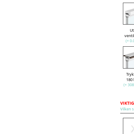
U
venti
(+ 0.
Try
180
(+ 308
VIKTIG
Vilken s