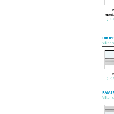
U
mont
(+ 0.
DROPP
Vilken s
V
(+ 0.
RAMS
Vilken s