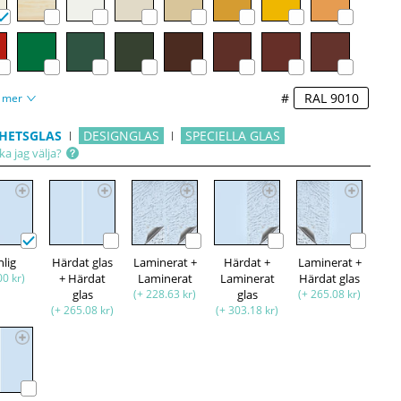
#
 mer
HETSGLAS
DESIGNGLAS
SPECIELLA GLAS
ka jag välja?
nlig
Härdat glas
Laminerat +
Härdat +
Laminerat +
00 kr)
+ Härdat
Laminerat
Laminerat
Härdat glas
glas
(+ 228.63 kr)
glas
(+ 265.08 kr)
(+ 265.08 kr)
(+ 303.18 kr)