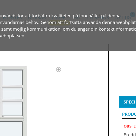
används för att förbättra kvaliteten på innehållet på denna
FÖNSTER
DÖRRAR
LAGER
TRÄ
TILLBEHÖR
NYTTIG
l användarnas behov. Genom att fortsätta använda denna webbplat
, samt möjlig kommunikation, om du anger din kontaktinformatio
 webbplatsen.
g
SPECI
PRODU
OBS!
D
Bredd