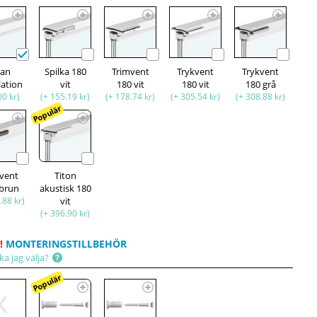
tan
Spilka 180
Trimvent
Trykvent
Trykvent
lation
vit
180 vit
180 vit
180 grå
00 kr)
(+ 155.19 kr)
(+ 178.74 kr)
(+ 305.54 kr)
(+ 308.88 kr)
Populär
kvent
Titon
 brun
akustisk 180
.88 kr)
vit
(+ 396.90 kr)
!
MONTERINGSTILLBEHÖR
ka jag välja?
Populär