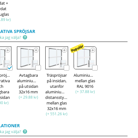
dat +
rdat
uglas
.89 kr)
ATIVA SPRÖJSAR
ka jag välja?
Populär
pröjsar,
Avtagbara
Träspröjsar
Aluminiumspröjsar
rativa
aluminiumspröjsar,
på insidan,
mellan glas
ch
på utsidan
utanför
RAL 9016
gbara
32x16 mm
aluminiumspröjsar,
(+ 37.88 kr)
tsidan
(+ 29.88 kr)
distansstycke
00 kr)
mellan glas
32x16 mm
(+ 551.26 kr)
LATIONER
ka jag välja?