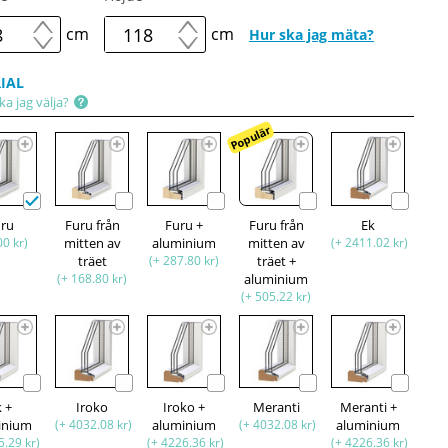
cm
cm
Hur ska jag mäta?
IAL
ka jag välja?
Populär
uru
Furu från
Furu +
Furu från
Ek
00 kr)
mitten av
aluminium
mitten av
(+ 2411.02 kr)
träet
(+ 287.80 kr)
träet +
(+ 168.80 kr)
aluminium
(+ 505.22 kr)
k +
Iroko
Iroko +
Meranti
Meranti +
inium
(+ 4032.08 kr)
aluminium
(+ 4032.08 kr)
aluminium
5.29 kr)
(+ 4226.36 kr)
(+ 4226.36 kr)