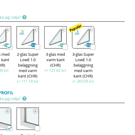
ka jag välja?
Populär
as med
2-glas Super
3-glas med
3-glas Super
 kant
LowE 1.0
varm kant
LowE 1.0
HR)
beläggning
(CHR)
beläggning
00 kr)
med varm
(+ 121.82 kr)
med varm
kant (CHR)
kant (CHR)
(+ 111.18 kr)
(+ 265.05 kr)
ROFIL
ka jag välja?