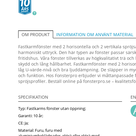
INFORMATION OM ANVÄNT MATERIAL
OM PRODUKT
Fastkarmfönster med 2 horisontella och 2 vertikala spröjs
harmoniskt uttryck. Den här typen av fönster passar särski
fritidshus. Våra fönster tillverkas av högkvalitativt trä o
skydd och lång hållbarhet. Fastkarmfönster med 2 horisont
låg U-värde-nivå och bra ljuddämpning. De släpper in myck
och funktion. Hos Fonsterpro erbjuder vi måttanpassade f
spröjsprofiler. Beställ online på fonsterpro.se – kvalitet
SPECIFIKATION
EN
Typ: Fastkarms fönster utan öppning;
Garanti: 10 år;
CE: Ja;
Material: Furu, furu med
aluminiumbeklädnader, ekträ eller ekträ med