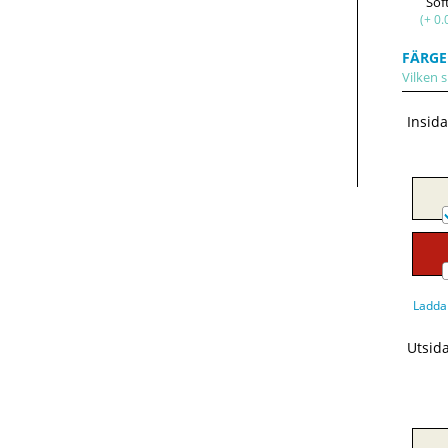
Sof
(+ 0.
FÄRGE
Vilken s
Insid
Ladda
Utsid