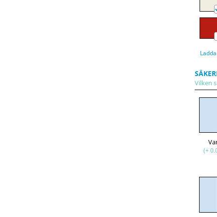
Ladda
SÄKER
Vilken s
Va
(+ 0.