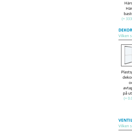
Här
Hä
bast
(+ 333
DEKOR
Vilken s
Plasts
deko
o
avta
på u
(+ 0.
VENTI
Vilken s