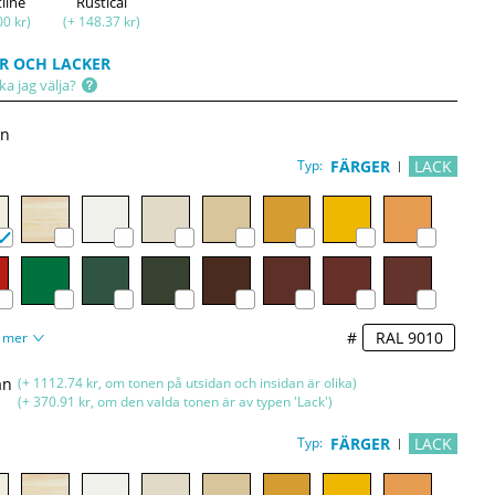
tline
Rustical
00 kr)
(+ 148.37 kr)
R OCH LACKER
ka jag välja?
an
Typ:
FÄRGER
LACK
#
 mer
an
(+ 1112.74 kr, om tonen på utsidan och insidan är olika)
(+ 370.91 kr, om den valda tonen är av typen 'Lack')
Typ:
FÄRGER
LACK