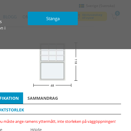
Sverige (Svenska)
0
Skicka varukorg
BLOGG
OM OSS
KONTAKT
Stänga
till e‑post
s
n i
118
48
FIKATION
SAMMANDRAG
KTSTORLEK
u måste ange ramens yttermått, inte storleken på väggöppningen!
e
Höjde