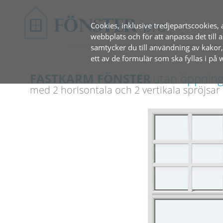
Cookies, inklusive tredjepartscookies, 
webbplats och för att anpassa det til
samtycker du till användning av kakor
ett av de formulär som ska fyllas i på
FASTKARM FÖNSTER
utan öppnin
med 2 ‎horisontala och 2 vertikala spröjsar