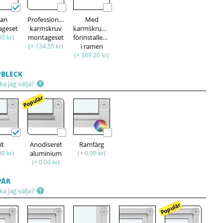
tan
Professionell
Med
ageset
karmskruv
karmskruvar
00 kr)
montageset
förinstallerade
(+ 134.55 kr)
i ramen
(+ 389.20 kr)
BLECK
ka jag välja?
Populär
it
Anodiseret
Ramfärg
00 kr)
aluminium
(+ 0.00 kr)
(+ 0.00 kr)
PÅR
ka jag välja?
Populär