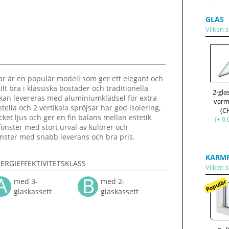
GLAS
Vilken s
ar är en populär modell som ger ett elegant och
lt bra i klassiska bostäder och traditionella
2-gl
ch kan levereras med aluminiumklädsel för extra
varm
ella och 2 vertikala spröjsar har god isolering,
(C
et ljus och ger en fin balans mellan estetik
(+ 0.
önster med stort urval av kulörer och
sfönster med snabb leverans och bra pris.
KARMP
ERGIEFFEKTIVITETSKLASS
Vilken s
med 3-
med 2-
Populär
glaskassett
glaskassett