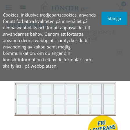
0
Cookies, inklusive tredjepartscookies, används
Stänga
för att förbättra kvaliteten på innehållet på
VIKDÖRRAR
utåtgående
denna webbplats och för att anpassa det till
3 ramar glider till höger, 5 ramar glider till
användarnas behov. Genom att fortsätta
vänster med 2 horisontala spröjsar
använda denna webbplats samtycker du till
användning av kakor, samt möjlig
kommunikation, om du anger din
kontaktinformation i ett av de formulär som
ska fyllas i på webbplatsen.