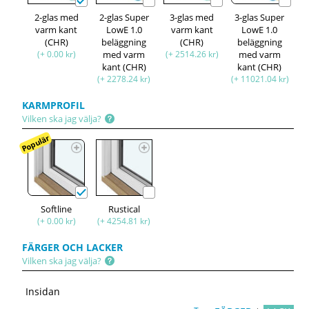
2-glas med
2-glas Super
3-glas med
3-glas Super
varm kant
LowE 1.0
varm kant
LowE 1.0
(CHR)
beläggning
(CHR)
beläggning
(+ 0.00 kr)
med varm
(+ 2514.26 kr)
med varm
kant (CHR)
kant (CHR)
(+ 2278.24 kr)
(+ 11021.04 kr)
KARMPROFIL
Vilken ska jag välja?
Populär
Softline
Rustical
(+ 0.00 kr)
(+ 4254.81 kr)
FÄRGER OCH LACKER
Vilken ska jag välja?
Insidan