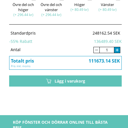
Övre del och
Övre del och
Höger
Vänster
höger
vänster
(+ 80.49 kr)
(+ 80.49 kr)
(+ 296.44 kr)
(+ 296.44 kr)
Standardpris
248162.54 SEK
-
55
% Rabatt
136489.40 SEK
Antal
Totalt pris
111673.14 SEK
Pris inkl. moms
Lägg i varukorg
KÖP FÖNSTER OCH DÖRRAR ONLINE TILL BÄSTA
PRIS