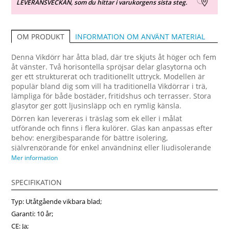
LEVERANSVECKAN, som du hittar i varukorgens sista steg.
INFORMATION OM ANVÄNT MATERIAL
OM PRODUKT
Denna Vikdörr har åtta blad, där tre skjuts åt höger och fem
åt vänster. Två horisontella spröjsar delar glasytorna och
ger ett strukturerat och traditionellt uttryck. Modellen är
populär bland dig som vill ha traditionella Vikdörrar i trä,
lämpliga för både bostäder, fritidshus och terrasser. Stora
glasytor ger gott ljusinsläpp och en rymlig känsla.
Dörren kan levereras i träslag som ek eller i målat
utförande och finns i flera kulörer. Glas kan anpassas efter
behov: energibesparande för bättre isolering,
självrengörande för enkel användning eller ljudisolerande
för tystare rum. Många väljer denna modell eftersom den
Mer information
ger ett rimligt pris på Vikdörrar kombinerat med klassiskt
uttryck och hög kvalitet. Fonsterpro tillverkar Vikdörrar på
SPECIFIKATION
mått för perfekt passform i Sverige.
Typ: Utåtgående vikbara blad;
Garanti: 10 år;
CE: Ja;