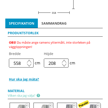
558
SPECIFIKATION
SAMMANDRAG
PRODUKTSTORLEK
OBS!
Du måste ange ramens yttermått, inte storleken på
väggöppningen!
Bredde
Höjde
cm
cm
Hur ska jag mäta?
MATERIAL
Vilken ska jag välja?
Populär