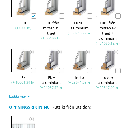
Furu
Furu från
Furu +
Furu från
(+ 0.00 kr)
mitten av
aluminium
mitten av
träet
(+ 30715.22 kr)
träet +
(+ 364.88 kr)
aluminium
(+ 31080.12 kr)
Ek
Ek +
Iroko
Iroko +
(+ 19661.39 kr)
aluminium
(+ 23941.68 kr)
aluminium
(+ 51037.72 kr)
(+ 55317.95 kr)
Ladda mer
ÖPPNINGSRIKTNING
(utsikt från utsidan)