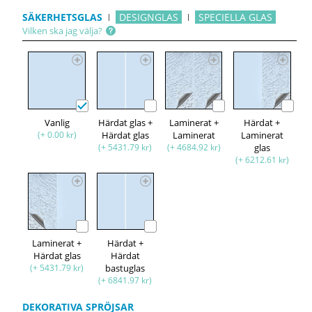
SÄKERHETSGLAS
DESIGNGLAS
SPECIELLA GLAS
Vilken ska jag välja?
Vanlig
Härdat glas +
Laminerat +
Härdat +
(+ 0.00 kr)
Härdat glas
Laminerat
Laminerat
(+ 5431.79 kr)
(+ 4684.92 kr)
glas
(+ 6212.61 kr)
Laminerat +
Härdat +
Härdat glas
Härdat
(+ 5431.79 kr)
bastuglas
(+ 6841.97 kr)
DEKORATIVA SPRÖJSAR