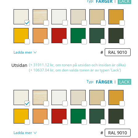
Typ:
FÄRGER
LACK
#
Ladda mer
Utsidan
(+ 31911.12 kr, om tonen på utsidan och insidan är olika)
(+ 10637.04 kr, om den valda tonen är av typen 'Lack')
Typ:
FÄRGER
LACK
#
Ladda mer