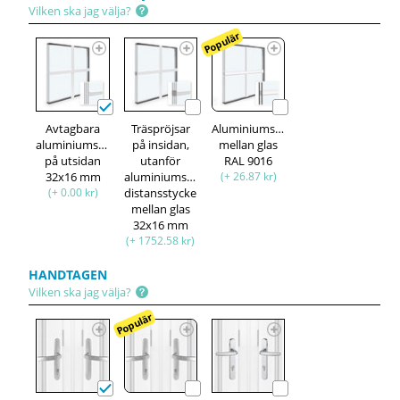
Vilken ska jag välja?
Populär
Avtagbara
Träspröjsar
Aluminiumspröjsar
aluminiumspröjsar,
på insidan,
mellan glas
på utsidan
utanför
RAL 9016
32x16 mm
aluminiumspröjsar,
(+ 26.87 kr)
(+ 0.00 kr)
distansstycke
mellan glas
32x16 mm
(+ 1752.58 kr)
HANDTAGEN
Vilken ska jag välja?
Populär