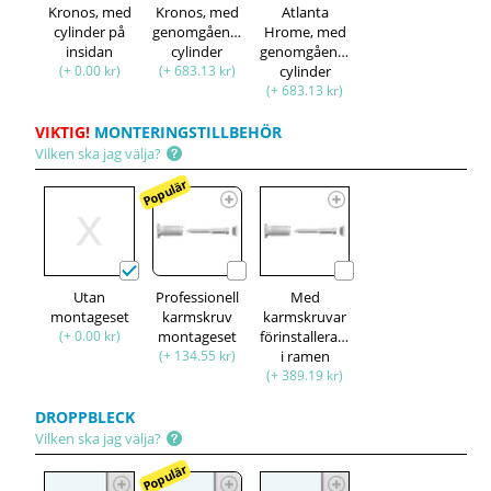
Kronos, med
Kronos, med
Atlanta
cylinder på
genomgående
Hrome, med
insidan
cylinder
genomgående
(+ 0.00 kr)
(+ 683.13 kr)
cylinder
(+ 683.13 kr)
VIKTIG!
MONTERINGSTILLBEHÖR
Vilken ska jag välja?
Populär
Utan
Professionell
Med
montageset
karmskruv
karmskruvar
(+ 0.00 kr)
montageset
förinstallerade
(+ 134.55 kr)
i ramen
(+ 389.19 kr)
DROPPBLECK
Vilken ska jag välja?
Populär