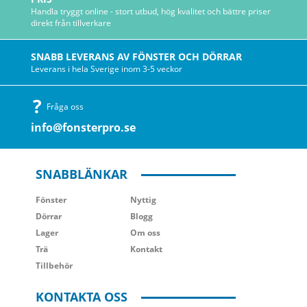
Handla tryggt online - stort utbud, hög kvalitet och bättre priser
direkt från tillverkare
SNABB LEVERANS AV FÖNSTER OCH DÖRRAR
Leverans i hela Sverige inom 3-5 veckor
Fråga oss
info@fonsterpro.se
SNABBLÄNKAR
Fönster
Nyttig
Dörrar
Blogg
Lager
Om oss
Trä
Kontakt
Tillbehör
KONTAKTA OSS