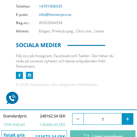
Telefon:
+4791906935
E-post:
info@fonsterpro.se
Reg.nr.:
49503004934
Adress:
Ķingas, Priekuļu pag., Cēsu nov., Latvia
SOCIALA MEDIER
Följ oss på Instagram, Facebook och Twitter. Där hittar du
reda på senaste nyheter och bästa erbjudanden från
Fönsterpro.
© 2026, Fönsterpro. Alla rättigheter förbehållna.
Standardpris
248162.54 SEK
-
55
% Rabatt
136489.40 SEK
Totalt pris
111673.14 SEK
Lägg i varukorg