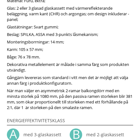
Material: Furu, ekträ;
Glas: 2 eller 3 glasad glaskassett med värmereflekterande
beläggning, varm kant (CHR) och argongas; om design inkluderar -
panel;
Glastätningar: Svart gummi;
Beslag: SPILKA, ASSA med 3-punkts låsmekanism;
Monteringsborrningar: 14 mm;
Karm: 105 x 57 mm;
Båge: 76 x 78 mm.
Dekorativa metallelement är målade i samma färg som produkten
utvändigt.
Gångjärn levereras som standard i vitt men det är möjligt att välja
annan färg i produktkonfiguratorn.
När man väljer en asymmetrisk 2-ramar balkongdörr med en
minsta storlek på 1080 mm, på den passiva ramen storleken blir 381
mm, som ökar proportionellt till storleken med ett förhållande på
2:1, där 1 är storleken på den smalaste ramen.
ENERGIEFFEKTIVITETSKLASS
med 3-glaskassett
med 2-glaskassett