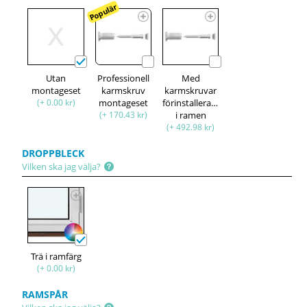
Populär
Utan
Professionell
Med
montageset
karmskruv
karmskruvar
(+ 0.00 kr)
montageset
förinstallerade
(+ 170.43 kr)
i ramen
(+ 492.98 kr)
DROPPBLECK
Vilken ska jag välja?
Trä i ramfärg
(+ 0.00 kr)
RAMSPÅR