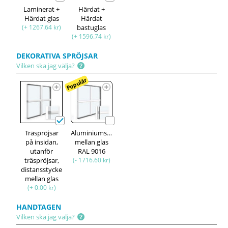
Laminerat +
Härdat +
Härdat glas
Härdat
(+ 1267.64 kr)
bastuglas
(+ 1596.74 kr)
DEKORATIVA SPRÖJSAR
Vilken ska jag välja?
Populär
Träspröjsar
Aluminiumspröjsar
på insidan,
mellan glas
utanför
RAL 9016
träspröjsar,
(- 1716.60 kr)
distansstycke
mellan glas
(+ 0.00 kr)
HANDTAGEN
Vilken ska jag välja?