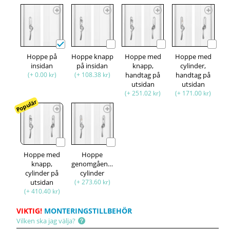
Hoppe på
Hoppe knapp
Hoppe med
Hoppe med
insidan
på insidan
knapp,
cylinder,
(+ 0.00 kr)
(+ 108.38 kr)
handtag på
handtag på
utsidan
utsidan
(+ 251.02 kr)
(+ 171.00 kr)
Populär
Hoppe med
Hoppe
knapp,
genomgående
cylinder på
cylinder
utsidan
(+ 273.60 kr)
(+ 410.40 kr)
VIKTIG!
MONTERINGSTILLBEHÖR
Vilken ska jag välja?