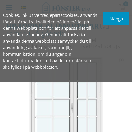
0
Cookies, inklusive tredjepartscookies, används
Stänga
för att förbättra kvaliteten på innehållet på
HISTORISK ALTANDÖRRAR
två
denna webbplats och för att anpassa det till
ramar, utåtgående
användarnas behov. Genom att fortsätta
2 asymmetriska ramar med panel,
använda denna webbplats samtycker du till
3 horisontala spröjsar och 1 vertikal spröjs
användning av kakor, samt möjlig
kommunikation, om du anger din
kontaktinformation i ett av de formulär som
ska fyllas i på webbplatsen.