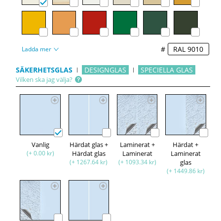
#
Ladda mer
SÄKERHETSGLAS
DESIGNGLAS
SPECIELLA GLAS
Vilken ska jag välja?
Vanlig
Härdat glas +
Laminerat +
Härdat +
(+ 0.00 kr)
Härdat glas
Laminerat
Laminerat
(+ 1267.64 kr)
(+ 1093.34 kr)
glas
(+ 1449.86 kr)