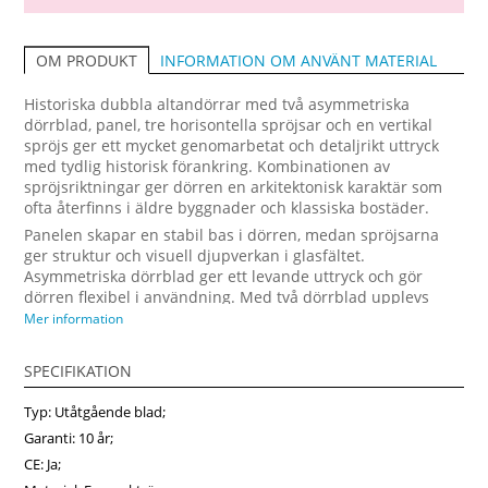
INFORMATION OM ANVÄNT MATERIAL
OM PRODUKT
Historiska dubbla altandörrar med två asymmetriska
dörrblad, panel, tre horisontella spröjsar och en vertikal
spröjs ger ett mycket genomarbetat och detaljrikt uttryck
med tydlig historisk förankring. Kombinationen av
spröjsriktningar ger dörren en arkitektonisk karaktär som
ofta återfinns i äldre byggnader och klassiska bostäder.
Panelen skapar en stabil bas i dörren, medan spröjsarna
ger struktur och visuell djupverkan i glasfältet.
Asymmetriska dörrblad ger ett levande uttryck och gör
dörren flexibel i användning. Med två dörrblad upplevs
övergången mellan inne och ute som rymlig och naturlig.
Mer information
Denna historiska dubbla altandörr passar väl i bostäder där
dörren ska vara ett tydligt designelement och samtidigt
SPECIFIKATION
harmoniera med övrig arkitektur. När du väljer denna
modell hos Fönsterpro kan dörren anpassas efter mått och
Typ: Utåtgående blad;
stil och beställas som en färdig lösning anpassad för
Garanti: 10 år;
svenska förhållanden.
CE: Ja;