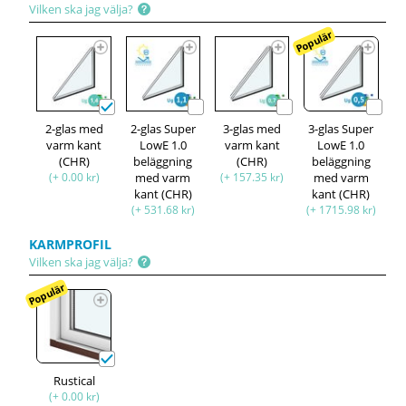
Vilken ska jag välja?
Populär
2-glas med
2-glas Super
3-glas med
3-glas Super
varm kant
LowE 1.0
varm kant
LowE 1.0
(CHR)
beläggning
(CHR)
beläggning
(+ 0.00 kr)
med varm
(+ 157.35 kr)
med varm
kant (CHR)
kant (CHR)
(+ 531.68 kr)
(+ 1715.98 kr)
KARMPROFIL
Vilken ska jag välja?
Populär
Rustical
(+ 0.00 kr)