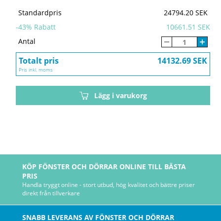
Standardpris
24794.20 SEK
-
43
% Rabatt
10661.51 SEK
Antal
Totalt pris
14132.69 SEK
Pris inkl. moms
Lägg i varukorg
KÖP FÖNSTER OCH DÖRRAR ONLINE TILL BÄSTA
PRIS
Handla tryggt online - stort utbud, hög kvalitet och bättre priser
direkt från tillverkare
SNABB LEVERANS AV FÖNSTER OCH DÖRRAR