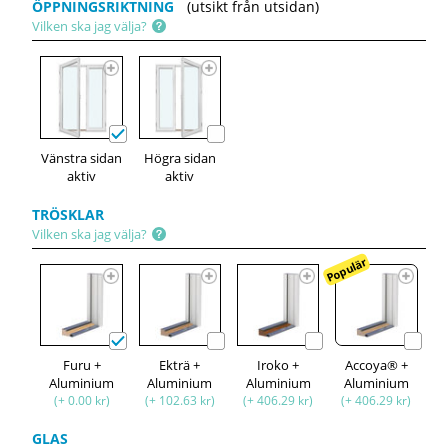
ÖPPNINGSRIKTNING
(utsikt från utsidan)
Vilken ska jag välja?
Vänstra sidan
Högra sidan
aktiv
aktiv
TRÖSKLAR
Vilken ska jag välja?
Populär
Furu +
Ekträ +
Iroko +
Accoya® +
Aluminium
Aluminium
Aluminium
Aluminium
(+ 0.00 kr)
(+ 102.63 kr)
(+ 406.29 kr)
(+ 406.29 kr)
GLAS