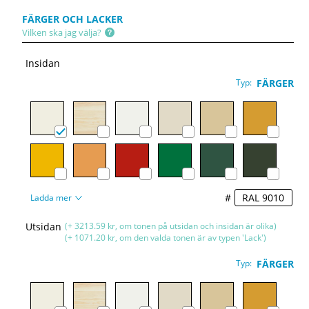
FÄRGER OCH LACKER
Vilken ska jag välja?
Insidan
Typ:
FÄRGER
#
Ladda mer
Utsidan
(+ 3213.59 kr, om tonen på utsidan och insidan är olika)
(+ 1071.20 kr, om den valda tonen är av typen 'Lack')
Typ:
FÄRGER