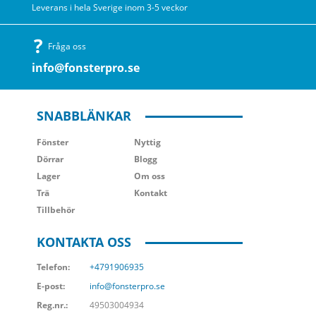
Leverans i hela Sverige inom 3-5 veckor
Fråga oss
info@fonsterpro.se
SNABBLÄNKAR
Fönster
Nyttig
Dörrar
Blogg
Lager
Om oss
Trä
Kontakt
Tillbehör
KONTAKTA OSS
Telefon:
+4791906935
E-post:
info@fonsterpro.se
Reg.nr.:
49503004934