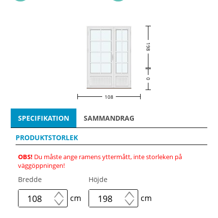
198
0
108
SPECIFIKATION
SAMMANDRAG
PRODUKTSTORLEK
OBS!
Du måste ange ramens yttermått, inte storleken på
väggöppningen!
Bredde
Höjde
cm
cm