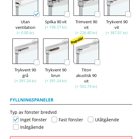
Utan
Spilka 90 vit
Trimvent 90
Trykvent 90
ventilation
(+ 196.57 kr)
vit
vit
(+ 0.00 kr)
(+ 226.40 kr)
(+ 387.01 kr)
Populär
Trykvent 90
Trykvent 90
Titon
grå
brun
akustisk 90
(+ 391.24 kr)
(+ 391.24 kr)
vit
(+ 502.74 kr)
FYLLNINGSPANELER
Typ av fönster bredvid
Inget fönster
Fast fönster
Utåtgående
Inåtgående