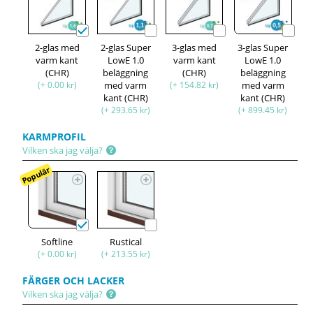
2-glas med
2-glas Super
3-glas med
3-glas Super
varm kant
LowE 1.0
varm kant
LowE 1.0
(CHR)
beläggning
(CHR)
beläggning
(+ 0.00 kr)
med varm
(+ 154.82 kr)
med varm
kant (CHR)
kant (CHR)
(+ 293.65 kr)
(+ 899.45 kr)
KARMPROFIL
Vilken ska jag välja?
Populär
Softline
Rustical
(+ 0.00 kr)
(+ 213.55 kr)
FÄRGER OCH LACKER
Vilken ska jag välja?