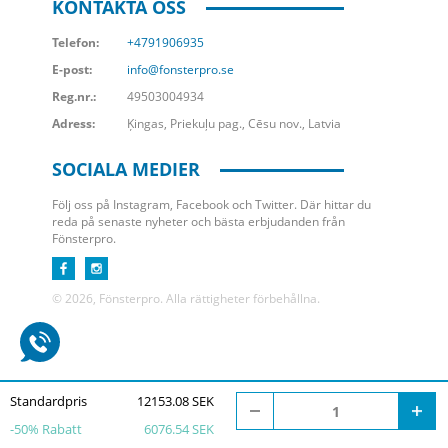
KONTAKTA OSS
Telefon:
+4791906935
E-post:
info@fonsterpro.se
Reg.nr.:
49503004934
Adress:
Ķingas, Priekuļu pag., Cēsu nov., Latvia
SOCIALA MEDIER
Följ oss på Instagram, Facebook och Twitter. Där hittar du
reda på senaste nyheter och bästa erbjudanden från
Fönsterpro.
© 2026, Fönsterpro. Alla rättigheter förbehållna.
Standardpris
12153.08 SEK
-
50
% Rabatt
6076.54 SEK