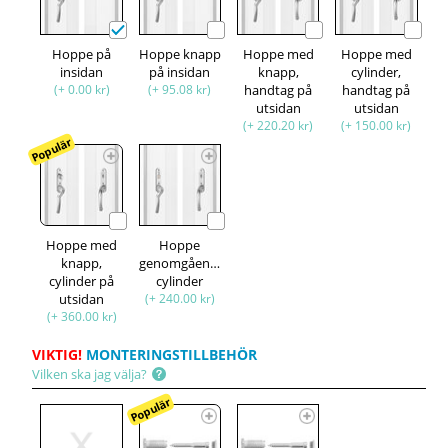
Hoppe på
Hoppe knapp
Hoppe med
Hoppe med
insidan
på insidan
knapp,
cylinder,
(+ 0.00 kr)
(+ 95.08 kr)
handtag på
handtag på
utsidan
utsidan
(+ 220.20 kr)
(+ 150.00 kr)
Populär
Hoppe med
Hoppe
knapp,
genomgående
cylinder på
cylinder
utsidan
(+ 240.00 kr)
(+ 360.00 kr)
VIKTIG!
MONTERINGSTILLBEHÖR
Vilken ska jag välja?
Populär