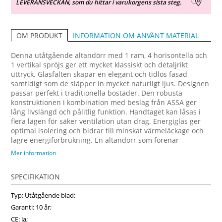
LEVERANSVECKAN, som du hittar i varukorgens sista steg.
INFORMATION OM ANVÄNT MATERIAL
OM PRODUKT
Denna utåtgående altandörr med 1 ram, 4 horisontella och
1 vertikal spröjs ger ett mycket klassiskt och detaljrikt
uttryck. Glasfälten skapar en elegant och tidlös fasad
samtidigt som de släpper in mycket naturligt ljus. Designen
passar perfekt i traditionella bostäder. Den robusta
konstruktionen i kombination med beslag från ASSA ger
lång livslängd och pålitlig funktion. Handtaget kan låsas i
flera lägen för säker ventilation utan drag. Energiglas ger
optimal isolering och bidrar till minskat värmeläckage och
lägre energiförbrukning. En altandörr som förenar
tradition, funktion och energieffektivitet. Beställ enkelt
Mer information
online hos Fonsterpro till ett förmånligt pris.
SPECIFIKATION
Typ: Utåtgående blad;
Garanti: 10 år;
CE: Ja;