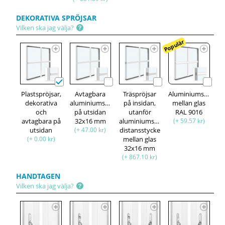
DEKORATIVA SPRÖJSAR
Vilken ska jag välja?
Populär
Plastspröjsar,
Avtagbara
Träspröjsar
Aluminiumspröjsa
dekorativa
aluminiumspröjsar,
på insidan,
mellan glas
och
på utsidan
utanför
RAL 9016
avtagbara på
32x16 mm
aluminiumspröjsar,
(+ 59.57 kr)
utsidan
(+ 47.00 kr)
distansstycke
(+ 0.00 kr)
mellan glas
32x16 mm
(+ 867.10 kr)
HANDTAGEN
Vilken ska jag välja?