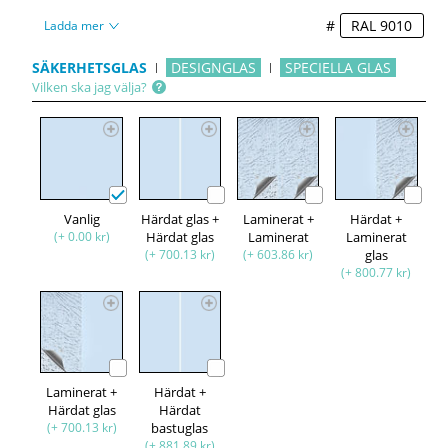
#
Ladda mer
SÄKERHETSGLAS
DESIGNGLAS
SPECIELLA GLAS
Vilken ska jag välja?
Vanlig
Härdat glas +
Laminerat +
Härdat +
(+ 0.00 kr)
Härdat glas
Laminerat
Laminerat
(+ 700.13 kr)
(+ 603.86 kr)
glas
(+ 800.77 kr)
Laminerat +
Härdat +
Härdat glas
Härdat
(+ 700.13 kr)
bastuglas
(+ 881.89 kr)