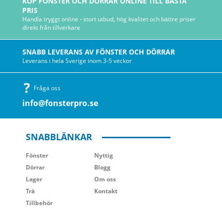
KÖP FÖNSTER OCH DÖRRAR ONLINE TILL BÄSTA
PRIS
Handla tryggt online - stort utbud, hög kvalitet och bättre priser
direkt från tillverkare
SNABB LEVERANS AV FÖNSTER OCH DÖRRAR
Leverans i hela Sverige inom 3-5 veckor
Fråga oss
info@fonsterpro.se
SNABBLÄNKAR
Fönster
Nyttig
Dörrar
Blogg
Lager
Om oss
Trä
Kontakt
Tillbehör