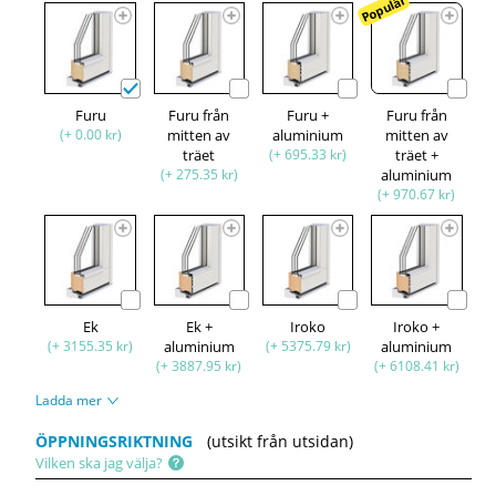
Populär
Furu
Furu från
Furu +
Furu från
(+ 0.00 kr)
mitten av
aluminium
mitten av
träet
(+ 695.33 kr)
träet +
(+ 275.35 kr)
aluminium
(+ 970.67 kr)
Ek
Ek +
Iroko
Iroko +
(+ 3155.35 kr)
aluminium
(+ 5375.79 kr)
aluminium
(+ 3887.95 kr)
(+ 6108.41 kr)
Ladda mer
ÖPPNINGSRIKTNING
(utsikt från utsidan)
Vilken ska jag välja?