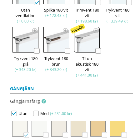
Utan
Spilka 180 vit
Trimvent 180
Trykvent 180
ventilation
(+ 172.43 kr)
vit
vit
(+ 0.00 kr)
(+ 198.60 kr)
(+ 339.49 kr)
Populär
Trykvent 180
Trykvent 180
Titon
grå
brun
akustisk 180
(+ 343.20 kr)
(+ 343.20 kr)
vit
(+ 441.00 kr)
GÅNGJÄRN
Gångjärnsfärg
Utan
Med
(+ 231.00 kr)