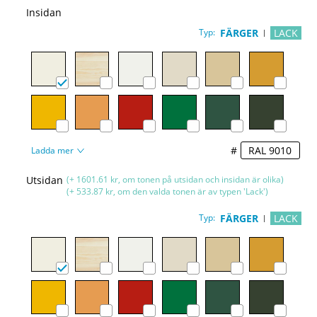
Insidan
Typ:
FÄRGER
LACK
#
Ladda mer
Utsidan
(+ 1601.61 kr, om tonen på utsidan och insidan är olika)
(+ 533.87 kr, om den valda tonen är av typen 'Lack')
Typ:
FÄRGER
LACK