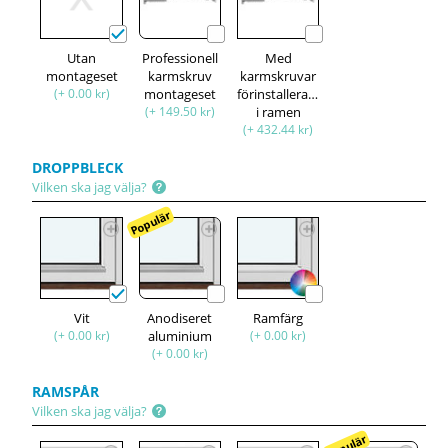
Utan
Professionell
Med
montageset
karmskruv
karmskruvar
(+ 0.00 kr)
montageset
förinstallerade
(+ 149.50 kr)
i ramen
(+ 432.44 kr)
DROPPBLECK
Vilken ska jag välja?
Populär
Vit
Anodiseret
Ramfärg
(+ 0.00 kr)
aluminium
(+ 0.00 kr)
(+ 0.00 kr)
RAMSPÅR
Vilken ska jag välja?
Populär