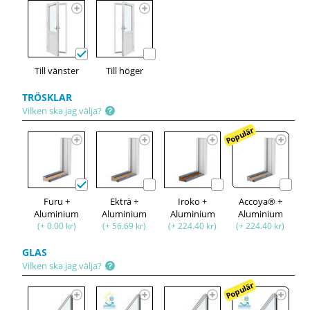
Till vänster
Till höger
TRÖSKLAR
Vilken ska jag välja?
Populär
Furu +
Ekträ +
Iroko +
Accoya® +
Aluminium
Aluminium
Aluminium
Aluminium
(+ 0.00 kr)
(+ 56.69 kr)
(+ 224.40 kr)
(+ 224.40 kr)
GLAS
Vilken ska jag välja?
Populär