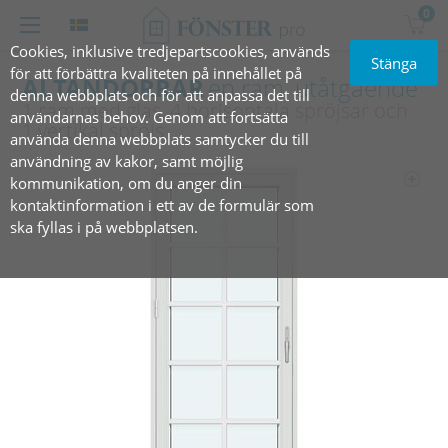
0
Cookies, inklusive tredjepartscookies, används
Stänga
för att förbättra kvaliteten på innehållet på
ALTANDÖRRAR
en ram, utåtgående
denna webbplats och för att anpassa det till
1 ram med glas, 4 horisontala spröjsar och
användarnas behov. Genom att fortsätta
1 vertikal spröjs
använda denna webbplats samtycker du till
användning av kakor, samt möjlig
kommunikation, om du anger din
kontaktinformation i ett av de formulär som
ska fyllas i på webbplatsen.