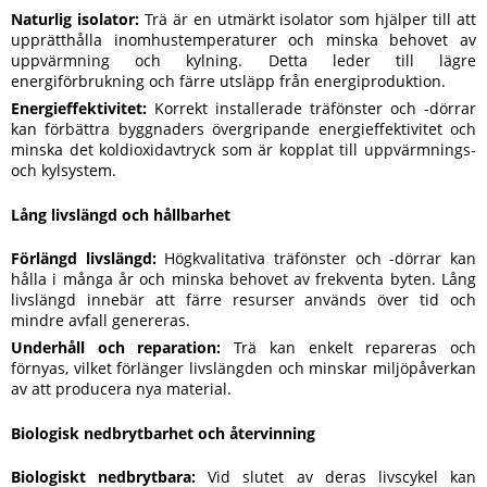
Naturlig isolator:
Trä är en utmärkt isolator som hjälper till att
upprätthålla inomhustemperaturer och minska behovet av
uppvärmning och kylning. Detta leder till lägre
energiförbrukning och färre utsläpp från energiproduktion.
Energieffektivitet:
Korrekt installerade träfönster och -dörrar
kan förbättra byggnaders övergripande energieffektivitet och
minska det koldioxidavtryck som är kopplat till uppvärmnings-
och kylsystem.
Lång livslängd och hållbarhet
Förlängd livslängd:
Högkvalitativa träfönster och -dörrar kan
hålla i många år och minska behovet av frekventa byten. Lång
livslängd innebär att färre resurser används över tid och
mindre avfall genereras.
Underhåll och reparation:
Trä kan enkelt repareras och
förnyas, vilket förlänger livslängden och minskar miljöpåverkan
av att producera nya material.
Biologisk nedbrytbarhet och återvinning
Biologiskt nedbrytbara:
Vid slutet av deras livscykel kan