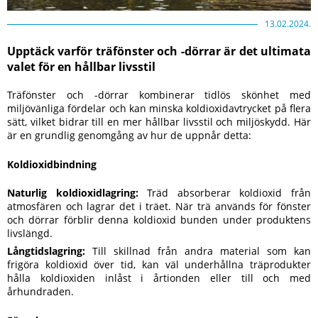
13.02.2024.
Upptäck varför träfönster och -dörrar är det ultimata
valet för en hållbar livsstil
Träfönster och -dörrar kombinerar tidlös skönhet med
miljövänliga fördelar och kan minska koldioxidavtrycket på flera
sätt, vilket bidrar till en mer hållbar livsstil och miljöskydd. Här
är en grundlig genomgång av hur de uppnår detta:
Koldioxidbindning
Naturlig koldioxidlagring:
Träd absorberar koldioxid från
atmosfären och lagrar det i träet. När trä används för fönster
och dörrar förblir denna koldioxid bunden under produktens
livslängd.
Långtidslagring:
Till skillnad från andra material som kan
frigöra koldioxid över tid, kan väl underhållna träprodukter
hålla koldioxiden inlåst i årtionden eller till och med
århundraden.