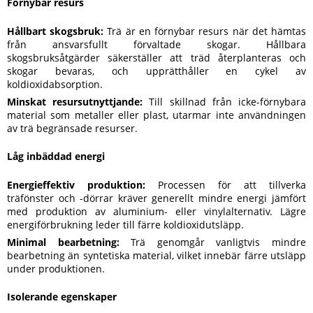
Förnybar resurs
Hållbart skogsbruk:
Trä är en förnybar resurs när det hämtas
från ansvarsfullt förvaltade skogar. Hållbara
skogsbruksåtgärder säkerställer att träd återplanteras och
skogar bevaras, och upprätthåller en cykel av
koldioxidabsorption.
Minskat resursutnyttjande:
Till skillnad från icke-förnybara
material som metaller eller plast, utarmar inte användningen
av trä begränsade resurser.
Låg inbäddad energi
Energieffektiv produktion:
Processen för att tillverka
träfönster och -dörrar kräver generellt mindre energi jämfört
med produktion av aluminium- eller vinylalternativ. Lägre
energiförbrukning leder till färre koldioxidutsläpp.
Minimal bearbetning:
Trä genomgår vanligtvis mindre
bearbetning än syntetiska material, vilket innebär färre utsläpp
under produktionen.
Isolerande egenskaper