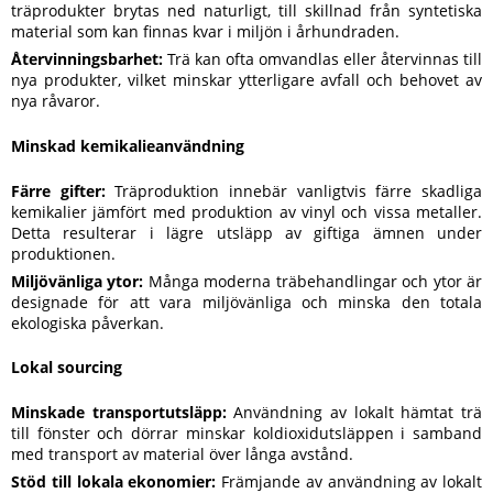
träprodukter brytas ned naturligt, till skillnad från syntetiska
material som kan finnas kvar i miljön i århundraden.
Återvinningsbarhet:
Trä kan ofta omvandlas eller återvinnas till
nya produkter, vilket minskar ytterligare avfall och behovet av
nya råvaror.
Minskad kemikalieanvändning
Färre gifter:
Träproduktion innebär vanligtvis färre skadliga
kemikalier jämfört med produktion av vinyl och vissa metaller.
Detta resulterar i lägre utsläpp av giftiga ämnen under
produktionen.
Miljövänliga ytor:
Många moderna träbehandlingar och ytor är
designade för att vara miljövänliga och minska den totala
ekologiska påverkan.
Lokal sourcing
Minskade transportutsläpp:
Användning av lokalt hämtat trä
till fönster och dörrar minskar koldioxidutsläppen i samband
med transport av material över långa avstånd.
Stöd till lokala ekonomier:
Främjande av användning av lokalt