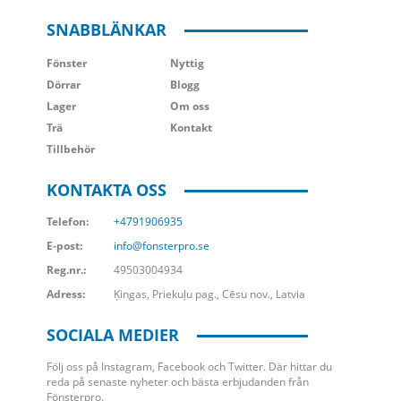
SNABBLÄNKAR
Fönster
Nyttig
Dörrar
Blogg
Lager
Om oss
Trä
Kontakt
Tillbehör
KONTAKTA OSS
Telefon:
+4791906935
E-post:
info@fonsterpro.se
Reg.nr.:
49503004934
Adress:
Ķingas, Priekuļu pag., Cēsu nov., Latvia
SOCIALA MEDIER
Följ oss på Instagram, Facebook och Twitter. Där hittar du
reda på senaste nyheter och bästa erbjudanden från
Fönsterpro.