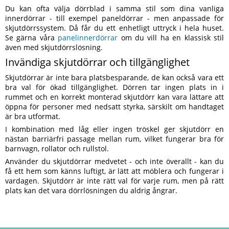
Du kan ofta välja dörrblad i samma stil som dina vanliga
innerdörrar - till exempel paneldörrar - men anpassade för
skjutdörrssystem. Då får du ett enhetligt uttryck i hela huset.
Se gärna våra
panelinnerdörrar
om du vill ha en klassisk stil
även med skjutdörrslösning.
Invändiga skjutdörrar och tillgänglighet
Skjutdörrar är inte bara platsbesparande, de kan också vara ett
bra val för ökad tillgänglighet. Dörren tar ingen plats in i
rummet och en korrekt monterad skjutdörr kan vara lättare att
öppna för personer med nedsatt styrka, särskilt om handtaget
är bra utformat.
I kombination med låg eller ingen tröskel ger skjutdörr en
nästan barriärfri passage mellan rum, vilket fungerar bra för
barnvagn, rollator och rullstol.
Använder du skjutdörrar medvetet - och inte överallt - kan du
få ett hem som känns luftigt, är lätt att möblera och fungerar i
vardagen. Skjutdörr är inte rätt val för varje rum, men på rätt
plats kan det vara dörrlösningen du aldrig ångrar.