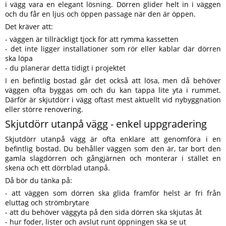
i vägg vara en elegant lösning. Dörren glider helt in i väggen
och du får en ljus och öppen passage när den är öppen.
Det kräver att:
- väggen är tillräckligt tjock för att rymma kassetten
- det inte ligger installationer som rör eller kablar där dörren
ska löpa
- du planerar detta tidigt i projektet
I en befintlig bostad går det också att lösa, men då behöver
väggen ofta byggas om och du kan tappa lite yta i rummet.
Därför är skjutdörr i vägg oftast mest aktuellt vid nybyggnation
eller större renovering.
Skjutdörr utanpå vägg - enkel uppgradering
Skjutdörr utanpå vägg är ofta enklare att genomföra i en
befintlig bostad. Du behåller väggen som den är, tar bort den
gamla slagdörren och gångjärnen och monterar i stället en
skena och ett dörrblad utanpå.
Då bör du tänka på:
- att väggen som dörren ska glida framför helst är fri från
eluttag och strömbrytare
- att du behöver väggyta på den sida dörren ska skjutas åt
- hur foder, lister och avslut runt öppningen ska se ut