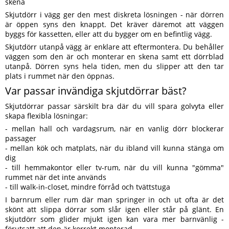
skena
Skjutdörr i vägg ger den mest diskreta lösningen - när dörren
är öppen syns den knappt. Det kräver däremot att väggen
byggs för kassetten, eller att du bygger om en befintlig vägg.
Skjutdörr utanpå vägg är enklare att eftermontera. Du behåller
väggen som den är och monterar en skena samt ett dörrblad
utanpå. Dörren syns hela tiden, men du slipper att den tar
plats i rummet när den öppnas.
Var passar invändiga skjutdörrar bäst?
Skjutdörrar passar särskilt bra där du vill spara golvyta eller
skapa flexibla lösningar:
- mellan hall och vardagsrum, när en vanlig dörr blockerar
passager
- mellan kök och matplats, när du ibland vill kunna stänga om
dig
- till hemmakontor eller tv-rum, när du vill kunna "gömma"
rummet när det inte används
- till walk-in-closet, mindre förråd och tvättstuga
I barnrum eller rum där man springer in och ut ofta är det
skönt att slippa dörrar som slår igen eller står på glänt. En
skjutdörr som glider mjukt igen kan vara mer barnvänlig -
förutsatt att den är korrekt monterad.