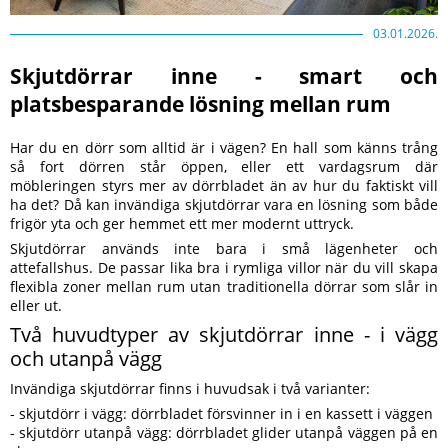
03.01.2026.
Skjutdörrar inne - smart och
platsbesparande lösning mellan rum
Har du en dörr som alltid är i vägen? En hall som känns trång
så fort dörren står öppen, eller ett vardagsrum där
möbleringen styrs mer av dörrbladet än av hur du faktiskt vill
ha det? Då kan invändiga skjutdörrar vara en lösning som både
frigör yta och ger hemmet ett mer modernt uttryck.
Skjutdörrar används inte bara i små lägenheter och
attefallshus. De passar lika bra i rymliga villor när du vill skapa
flexibla zoner mellan rum utan traditionella dörrar som slår in
eller ut.
Två huvudtyper av skjutdörrar inne - i vägg
och utanpå vägg
Invändiga skjutdörrar finns i huvudsak i två varianter:
- skjutdörr i vägg: dörrbladet försvinner in i en kassett i väggen
- skjutdörr utanpå vägg: dörrbladet glider utanpå väggen på en