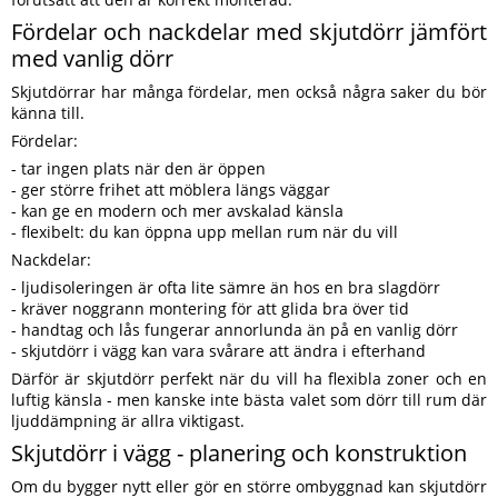
Fördelar och nackdelar med skjutdörr jämfört
med vanlig dörr
Skjutdörrar har många fördelar, men också några saker du bör
känna till.
Fördelar:
- tar ingen plats när den är öppen
- ger större frihet att möblera längs väggar
- kan ge en modern och mer avskalad känsla
- flexibelt: du kan öppna upp mellan rum när du vill
Nackdelar:
- ljudisoleringen är ofta lite sämre än hos en bra slagdörr
- kräver noggrann montering för att glida bra över tid
- handtag och lås fungerar annorlunda än på en vanlig dörr
- skjutdörr i vägg kan vara svårare att ändra i efterhand
Därför är skjutdörr perfekt när du vill ha flexibla zoner och en
luftig känsla - men kanske inte bästa valet som dörr till rum där
ljuddämpning är allra viktigast.
Skjutdörr i vägg - planering och konstruktion
Om du bygger nytt eller gör en större ombyggnad kan skjutdörr